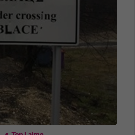
Top Lajme