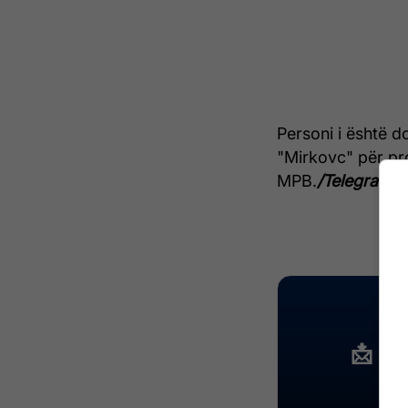
Personi i është d
"Mirkovc" për pr
MPB.
/Telegrafi/