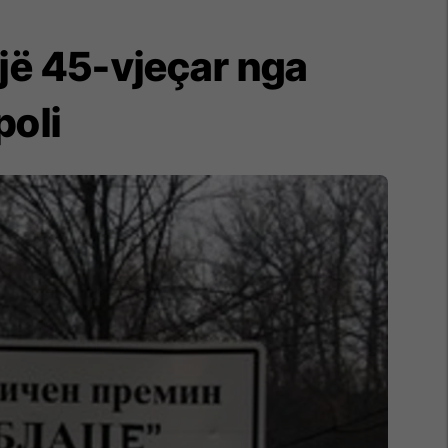
një 45-vjeçar nga
poli