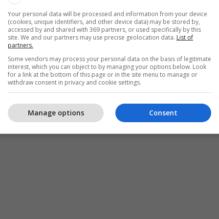
Your personal data will be processed and information from your device
(cookies, unique identifiers, and other device data) may be stored by,
accessed by and shared with 369 partners, or used specifically by this
site. We and our partners may use precise geolocation data.
List of
partners.
Some vendors may process your personal data on the basis of legitimate
interest, which you can object to by managing your options below. Look
for a link at the bottom of this page or in the site menu to manage or
withdraw consent in privacy and cookie settings.
Manage options
Consent