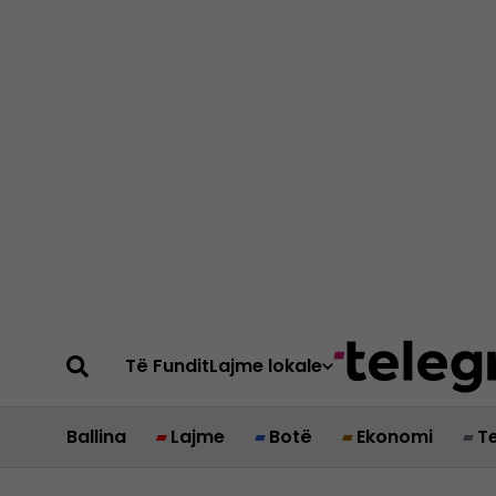
Të Fundit
Lajme lokale
Ballina
Lajme
Botë
Ekonomi
T