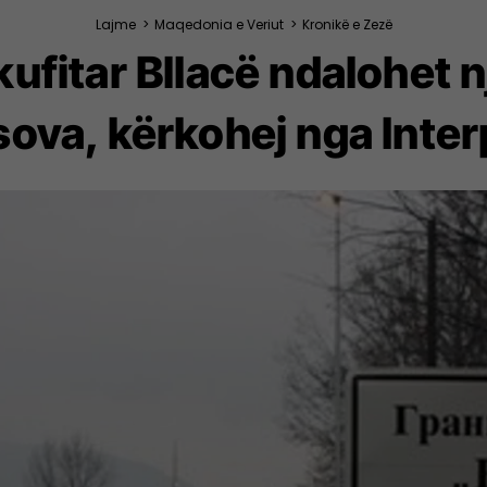
Lajme
>
Maqedonia e Veriut
>
Kronikë e Zezë
ufitar Bllacë ndalohet 
ova, kërkohej nga Inter