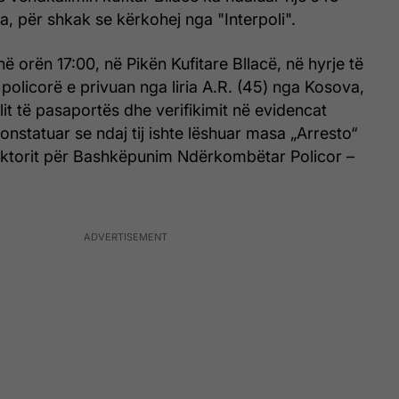
, për shkak se kërkohej nga "Interpoli".
ë orën 17:00, në Pikën Kufitare Bllacë, në hyrje të
t policorë e privuan nga liria A.R. (45) nga Kosova,
lit të pasaportës dhe verifikimit në evidencat
onstatuar se ndaj tij ishte lëshuar masa „Arresto“
ktorit për Bashkëpunim Ndërkombëtar Policor –