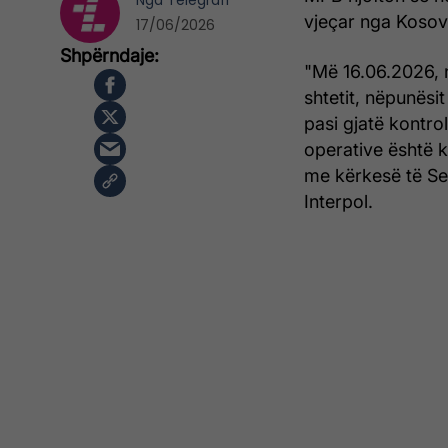
Nga
Telegrafi
vjeçar nga Kosova
17/06/2026
"Më 16.06.2026, n
shtetit, nëpunësi
pasi gjatë kontrol
operative është k
me kërkesë të Se
Interpol.