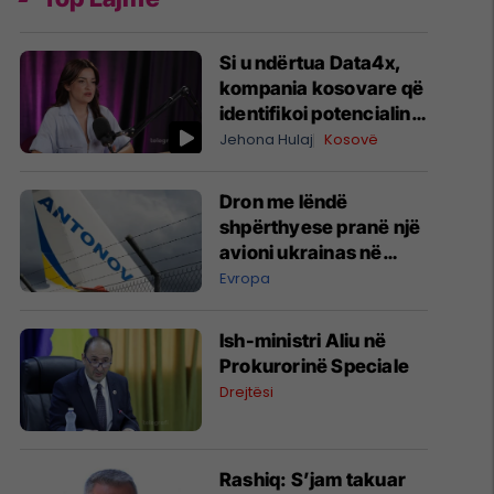
Si u ndërtua Data4x,
kompania kosovare që
identifikoi potencialin
prej 1 miliard eurosh
Jehona Hulaj
Kosovë
për prodhimin lokal
Dron me lëndë
shpërthyese pranë një
avioni ukrainas në
Leipzig
Evropa
Ish-ministri ​Aliu në
Prokurorinë Speciale
Drejtësi
​Rashiq: S’jam takuar