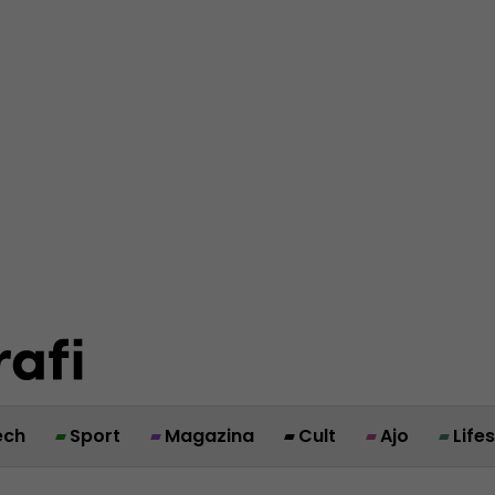
ech
Sport
Magazina
Cult
Ajo
Life