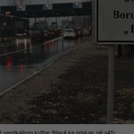
 vendkalimin kufitar Bllacë ka ndaluar një s45-