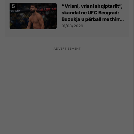
“Vrisni, vrisni shqiptarët”,
skandal në UFC Beograd:
Buzukja u përball me thirrje
anti-shqiptare nga
01/08/2026
tribunat