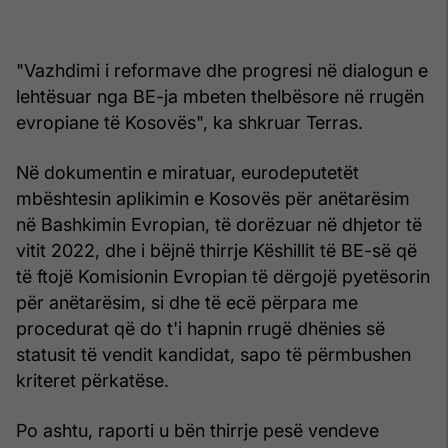
"Vazhdimi i reformave dhe progresi në dialogun e
lehtësuar nga BE-ja mbeten thelbësore në rrugën
evropiane të Kosovës", ka shkruar Terras.
Në dokumentin e miratuar, eurodeputetët
mbështesin aplikimin e Kosovës për anëtarësim
në Bashkimin Evropian, të dorëzuar në dhjetor të
vitit 2022, dhe i bëjnë thirrje Këshillit të BE-së që
të ftojë Komisionin Evropian të dërgojë pyetësorin
për anëtarësim, si dhe të ecë përpara me
procedurat që do t'i hapnin rrugë dhënies së
statusit të vendit kandidat, sapo të përmbushen
kriteret përkatëse.
Po ashtu, raporti u bën thirrje pesë vendeve