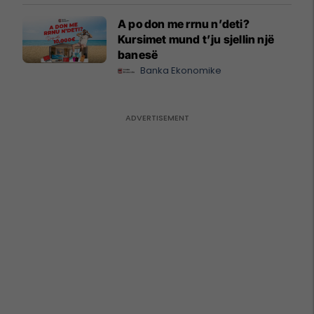
A po don me rrnu n’deti?
Kursimet mund t’ju sjellin një
banesë
Banka Ekonomike