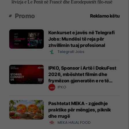
Promo
Reklamo këtu
Konkurset e javës në Telegrafi
Jobs: Mundësi të reja për
zhvillimin tuaj profesional
Telegrafi Jobs
IPKO, Sponsor i Artë i DokuFest
2026, mbështet filmin dhe
frymëzon gjeneratën e re të
krijuesve
IPKO
Pashtetat MEKA - zgjedhje
praktike për mëngjes, piknik
dhe rrugë
MEKA HALAL FOOD