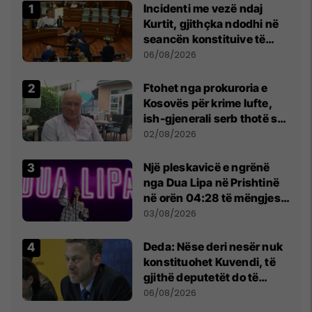
Incidenti me vezë ndaj
Kurtit, gjithçka ndodhi në
seancën konstituive të
Kuvendit
06/08/2026
Ftohet nga prokuroria e
Kosovës për krime lufte,
ish-gjenerali serb thotë se
dikush e tradhtoi në
02/08/2026
Beograd
Një pleskavicë e ngrënë
nga Dua Lipa në Prishtinë
në orën 04:28 të mëngjesit
- dhe bota digjitale serbe
03/08/2026
shpall gjendjen e luftës
Deda: Nëse deri nesër nuk
konstituohet Kuvendi, të
gjithë deputetët do të
bëjnë shkelje të rëndë
06/08/2026
kushtetuese