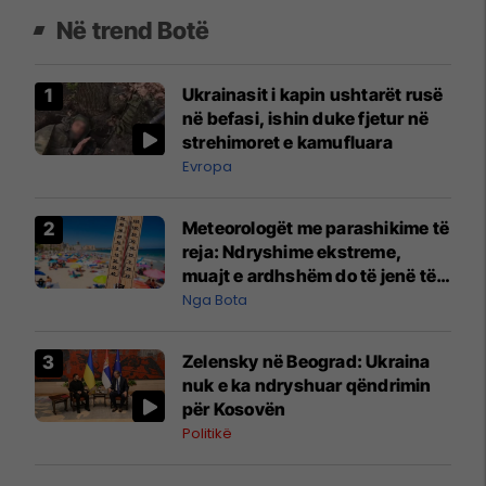
Në trend Botë
Ukrainasit i kapin ushtarët rusë
në befasi, ishin duke fjetur në
strehimoret e kamufluara
Evropa
Meteorologët me parashikime të
reja: Ndryshime ekstreme,
muajt e ardhshëm do të jenë të
pazakontë
Nga Bota
Zelensky në Beograd: Ukraina
nuk e ka ndryshuar qëndrimin
për Kosovën
Politikë