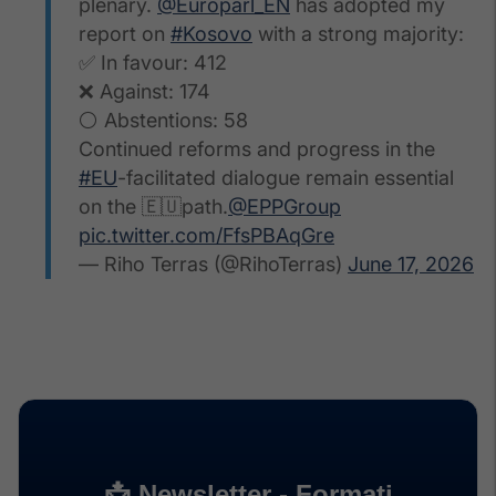
plenary.
@Europarl_EN
has adopted my
report on
#Kosovo
with a strong majority:
✅ In favour: 412
❌ Against: 174
⚪ Abstentions: 58
Continued reforms and progress in the
#EU
-facilitated dialogue remain essential
on the 🇪🇺path.
@EPPGroup
pic.twitter.com/FfsPBAqGre
— Riho Terras (@RihoTerras)
June 17, 2026