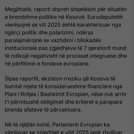
Megjithatë, raporti shpreh shqetësim për situatën
e brendshme politike në Kosovë. Eurodeputetët
vlerësojnë se viti 2025 është karakterizuar nga
ngërçi politik dhe polarizimi, ndërsa
paralajmërojnë se vazhdimi i bllokadës
institucionale pas zgjedhjeve të 7 qershorit mund
të ndikojë negativisht në proceset integruese dhe
në përfitimin e fondeve evropiane.
Sipas raportit, ekziston rreziku që Kosova të
humbë mjete të konsiderueshme financiare nga
Plani i Rritjes i Bashkimit Evropian, nëse nuk arrin
t'i përmbushë obligimet dhe kriteret e parapara
brenda afateve të përcaktuara.
Në të njëjtën kohë, Parlamenti Evropian ka
vlerësuar se zgjedhjet e vitit 2025 janë zhvilluar