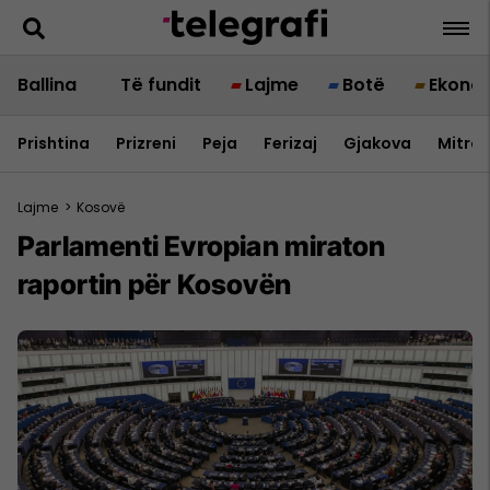
Ballina
Të fundit
Lajme
Botë
Ekono
Prishtina
Prizreni
Peja
Ferizaj
Gjakova
Mitrov
Lajme
>
Kosovë
Parlamenti Evropian miraton
raportin për Kosovën