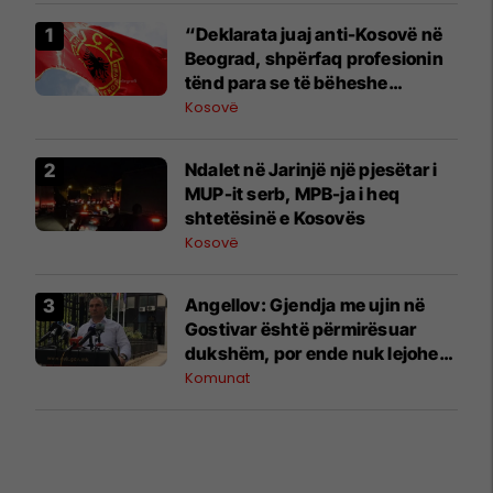
“Deklarata juaj anti-Kosovë në
Beograd, shpërfaq profesionin
tënd para se të bëheshe
president”, OVL e UÇK-së i
Kosovë
reagon Zelenskyt
Ndalet në Jarinjë një pjesëtar i
MUP-it serb, MPB-ja i heq
shtetësinë e Kosovës
Kosovë
Angellov: Gjendja me ujin në
Gostivar është përmirësuar
dukshëm, por ende nuk lejohet
për pije
Komunat