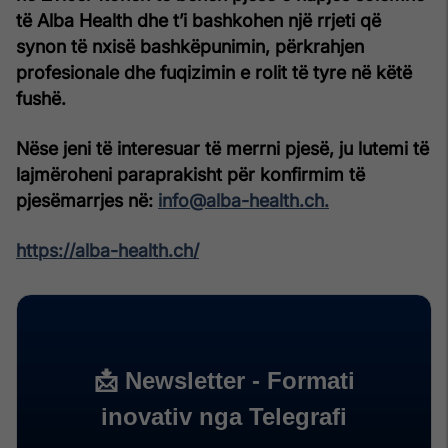
të Alba Health dhe t’i bashkohen një rrjeti që
synon të nxisë bashkëpunimin, përkrahjen
profesionale dhe fuqizimin e rolit të tyre në këtë
fushë.
Nëse jeni të interesuar të merrni pjesë, ju lutemi të
lajmëroheni paraprakisht për konfirmim të
pjesëmarrjes në:
info@alba-health.ch.
https://alba-health.ch/