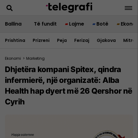
Ballina
Të fundit
Lajme
Botë
Ekono
Prishtina
Prizreni
Peja
Ferizaj
Gjakova
Mitrov
Ekonomi
>
Marketing
Dhjetëra kompani Spitex, qindra
infermierë, një organizatë: Alba
Health hap dyert më 26 Qershor në
Cyrih