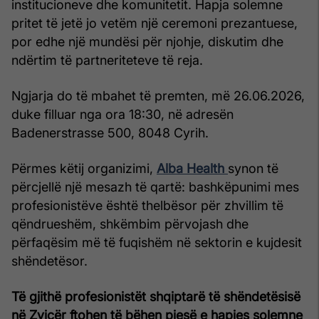
institucioneve dhe komunitetit. Hapja solemne
pritet të jetë jo vetëm një ceremoni prezantuese,
por edhe një mundësi për njohje, diskutim dhe
ndërtim të partneriteteve të reja.
Ngjarja do të mbahet të premten, më 26.06.2026,
duke filluar nga ora 18:30, në adresën
Badenerstrasse 500, 8048 Cyrih.
Përmes këtij organizimi,
Alba Health
synon të
përcjellë një mesazh të qartë: bashkëpunimi mes
profesionistëve është thelbësor për zhvillim të
qëndrueshëm, shkëmbim përvojash dhe
përfaqësim më të fuqishëm në sektorin e kujdesit
shëndetësor.
Të gjithë profesionistët shqiptarë të shëndetësisë
në Zvicër ftohen të bëhen pjesë e hapjes solemne