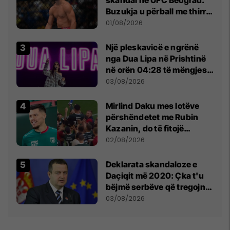
Buzukja u përball me thirrje
anti-shqiptare nga
01/08/2026
tribunat
Një pleskavicë e ngrënë
nga Dua Lipa në Prishtinë
në orën 04:28 të mëngjesit
- dhe bota digjitale serbe
03/08/2026
shpall gjendjen e luftës
Mirlind Daku mes lotëve
përshëndetet me Rubin
Kazanin, do të fitojë
miliona te Spartak Moska
02/08/2026
​Deklarata skandaloze e
Daçiqit më 2020: Çka t'u
bëjmë serbëve që tregojnë
ku janë varrosur shqiptarët
03/08/2026
në Serbi