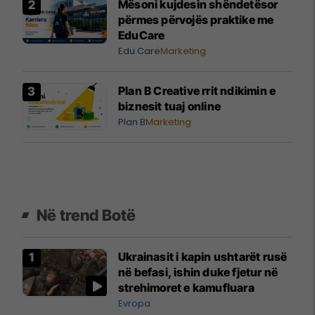
Mësoni kujdesin shëndetësor
përmes përvojës praktike me
EduCare
Edu Care
Marketing
Plan B Creative rrit ndikimin e
biznesit tuaj online
Plan B
Marketing
Në trend Botë
Ukrainasit i kapin ushtarët rusë
në befasi, ishin duke fjetur në
strehimoret e kamufluara
Evropa