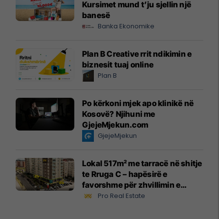
Kursimet mund t’ju sjellin një
banesë
Banka Ekonomike
Plan B Creative rrit ndikimin e
biznesit tuaj online
Plan B
Po kërkoni mjek apo klinikë në
Kosovë? Njihuni me
GjejeMjekun.com
GjejeMjekun
Lokal 517m² me tarracë në shitje
te Rruga C – hapësirë e
favorshme për zhvillimin e
biznesit #15796
Pro Real Estate