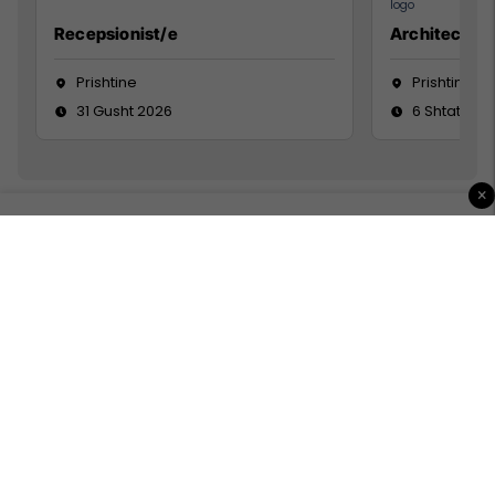
Recepsionist/e
Architect
Prishtine
Prishtinë
31 Gusht 2026
6 Shtator 2
×