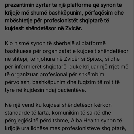
prezantimin zyrtar të një platforme që synon të
krijojë më shumë bashkëpunim, përfaqësim dhe
mbështetje për profesionistët shqiptarë të
kujdesit shëndetësor në Zvicër.
Kjo nismë synon të shërbejë si platformë
bashkuese për organizatat e kujdesit shëndetësor
në shtëpi, të njohura në Zvicër si Spitex, si dhe
për infermierët shqiptarë, duke krijuar një rrjet më
të organizuar profesional për shkëmbim
përvojash, bashkëpunim dhe fuqizim të rolit të
tyre në kujdesin ndaj pacientëve.
Në një vend ku kujdesi shëndetësor kërkon
standarde të larta, komunikim të saktë dhe
përgjegjësi të përditshme, Alba Health synon të
krijojë ura lidhëse mes profesionistëve shqiptarë,