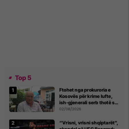
Top 5
Ftohet nga prokuroria e
Kosovës për krime lufte,
ish-gjenerali serb thotë se
dikush e tradhtoi në
02/08/2026
Beograd
“Vrisni, vrisni shqiptarët”,
skandal në UFC Beograd: