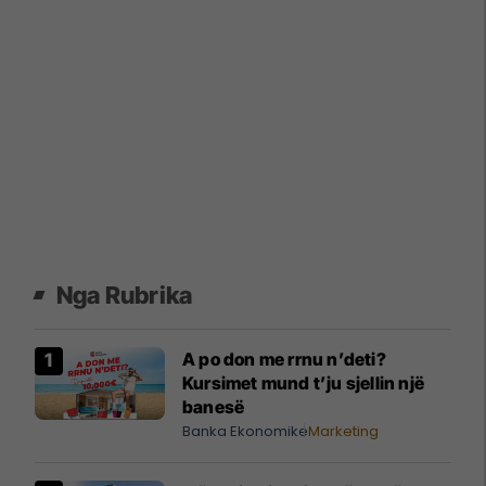
Nga Rubrika
A po don me rrnu n’deti?
Kursimet mund t’ju sjellin një
banesë
Banka Ekonomike
Marketing