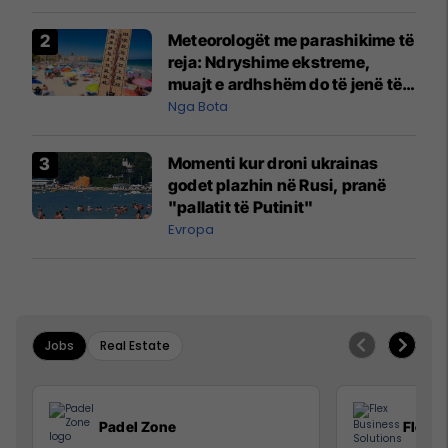
Meteorologët me parashikime të
reja: Ndryshime ekstreme,
muajt e ardhshëm do të jenë të
pazakontë
Nga Bota
Momenti kur droni ukrainas
godet plazhin në Rusi, pranë
"pallatit të Putinit"
Evropa
Jobs
Real Estate
Padel Zone
Flex B