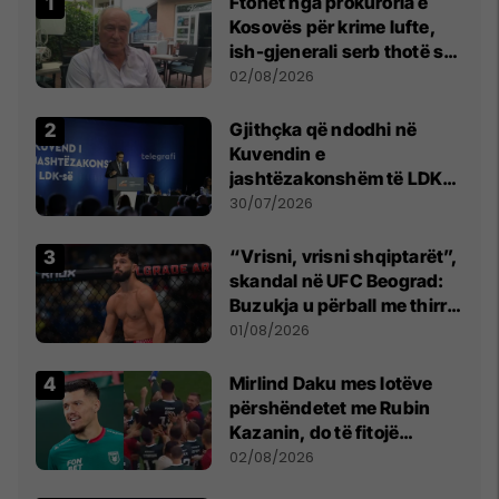
Ftohet nga prokuroria e
Kosovës për krime lufte,
ish-gjenerali serb thotë se
dikush e tradhtoi në
02/08/2026
Beograd
Gjithçka që ndodhi në
Kuvendin e
jashtëzakonshëm të LDK-
së
30/07/2026
“Vrisni, vrisni shqiptarët”,
skandal në UFC Beograd:
Buzukja u përball me thirrje
anti-shqiptare nga
01/08/2026
tribunat
Mirlind Daku mes lotëve
përshëndetet me Rubin
Kazanin, do të fitojë
miliona te Spartak Moska
02/08/2026