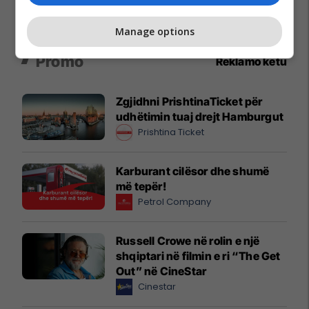
Manage options
Promo
Reklamo këtu
Zgjidhni PrishtinaTicket për
udhëtimin tuaj drejt Hamburgut
Prishtina Ticket
Karburant cilësor dhe shumë
më tepër!
Petrol Company
Russell Crowe në rolin e një
shqiptari në filmin e ri “The Get
Out” në CineStar
Cinestar