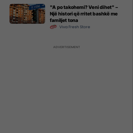
"A po takohemi? Veni dihet" –
Një histori që rritet bashkë me
familjet tona
Viva Fresh Store