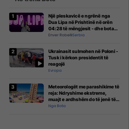
Një pleskavicë e ngrënë nga
Dua Lipa në Prishtinë në orën
04:28 të mëngjesit - dhe bota
digjitale serbe shpall gjendjen e
Enver Robelli
Serbia
luftës
Ukrainasit sulmohen në Poloni -
Tusk i kërkon presidentit të
reagojë
Evropa
Meteorologët me parashikime të
reja: Ndryshime ekstreme,
muajt e ardhshëm do të jenë të
pazakontë
Nga Bota