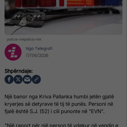
policia-mk
policia-mk
Nga
Telegrafi
17/06/2026
Një banor nga Kriva Pallanka humbi jetën gjatë
kryerjes së detyrave të tij të punës. Personi në
fjalë është S.J. (52) i cili punonte në "EVN".
"Një raport për një person të vdekur në vendin e