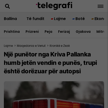
Ballina
Të fundit
Lajme
Botë
Ekono
Prishtina
Prizreni
Peja
Ferizaj
Gjakova
Mitrov
Lajme
>
Maqedonia e Veriut
>
Kronikë e Zezë
Një punëtor nga Kriva Pallanka
humb jetën vendin e punës, trupi
është dorëzuar për autopsi