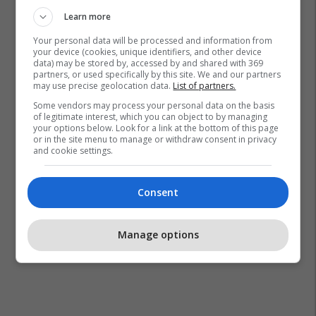
Learn more
Your personal data will be processed and information from
your device (cookies, unique identifiers, and other device
data) may be stored by, accessed by and shared with 369
Al Hilal
Al Nassr
Superliga E Arabisë
partners, or used specifically by this site. We and our partners
may use precise geolocation data.
List of partners.
Some vendors may process your personal data on the basis
of legitimate interest, which you can object to by managing
your options below. Look for a link at the bottom of this page
or in the site menu to manage or withdraw consent in privacy
and cookie settings.
Consent
Manage options