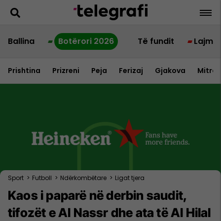
Ballina
Botërori 2026
Të fundit
Lajme
Prishtina
Prizreni
Peja
Ferizaj
Gjakova
Mitrov
Sport
>
Futboll
>
Ndërkombëtare
>
Ligat tjera
Kaos i paparë në derbin saudit,
tifozët e Al Nassr dhe ata të Al Hilal