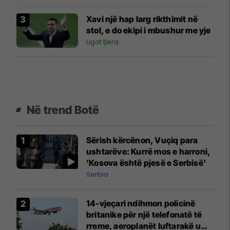
Xavi një hap larg rikthimit në
stol, e do ekipi i mbushur me yje
Ligat tjera
Në trend Botë
Sërish kërcënon, Vuçiq para
ushtarëve: Kurrë mos e harroni,
'Kosova është pjesë e Serbisë'
Serbia
14-vjeçari ndihmon policinë
britanike për një telefonatë të
rreme, aeroplanët luftarakë u