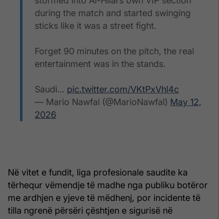
stormed into Al-Hilal’s own VIP section
during the match and started swinging
sticks like it was a street fight.
Forget 90 minutes on the pitch, the real
entertainment was in the stands.
Saudi…
pic.twitter.com/VKtPxVhl4c
— Mario Nawfal (@MarioNawfal)
May 12,
2026
Në vitet e fundit, liga profesionale saudite ka
tërhequr vëmendje të madhe nga publiku botëror
me ardhjen e yjeve të mëdhenj, por incidente të
tilla ngrenë përsëri çështjen e sigurisë në