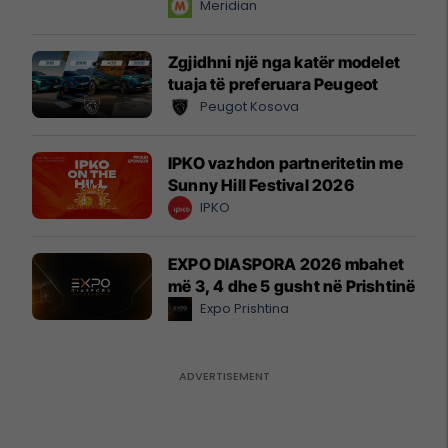
instant!
Meridian
Zgjidhni një nga katër modelet
tuaja të preferuara Peugeot
Peugot Kosova
IPKO vazhdon partneritetin me
Sunny Hill Festival 2026
IPKO
EXPO DIASPORA 2026 mbahet
më 3, 4 dhe 5 gusht në Prishtinë
Expo Prishtina