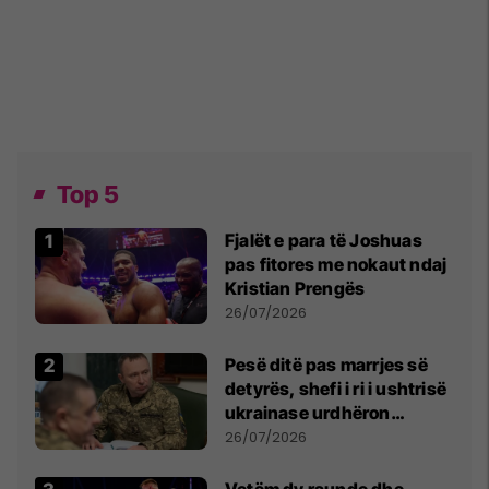
Top 5
Fjalët e para të Joshuas
pas fitores me nokaut ndaj
Kristian Prengës
26/07/2026
Pesë ditë pas marrjes së
detyrës, shefi i ri i ushtrisë
ukrainase urdhëron
kontroll të madh
26/07/2026
Vetëm dy raunde dhe