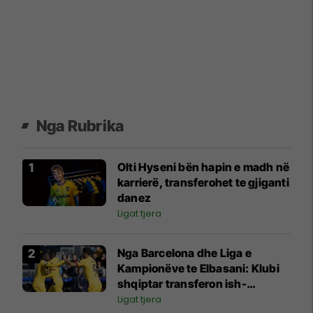
Nga Rubrika
Olti Hyseni bën hapin e madh në
karrierë, transferohet te gjiganti
danez
Ligat tjera
Nga Barcelona dhe Liga e
Kampionëve te Elbasani: Klubi
shqiptar transferon ish-
bashkëlojtarin e Messit
Ligat tjera