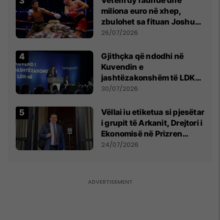
miliona euro në xhep,
zbulohet sa fituan Joshua
e Prenga
26/07/2026
Gjithçka që ndodhi në
Kuvendin e
jashtëzakonshëm të LDK-
së
30/07/2026
Vëllai iu etiketua si pjesëtar
i grupit të Arkanit, Drejtori i
Ekonomisë në Prizren
mohon pretendimet
24/07/2026