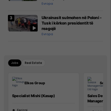
ngritën në ajër për të
Evropa
interceptuar fluturaken e Qatar
Airways që po shkonte drejt
Ukrainasit sulmohen në Poloni -
Mançesterit
Tusk i kërkon presidentit të
reagojë
Evropa
Jobs
Real Estate
Elkos Group
Solac
Specialist Mishi (Kasap)
Sales Devel
Manager
Ferizaj