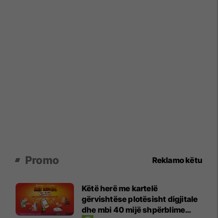
Promo
Reklamo këtu
Këtë herë me kartelë
gërvishtëse plotësisht digjitale
dhe mbi 40 mijë shpërblime