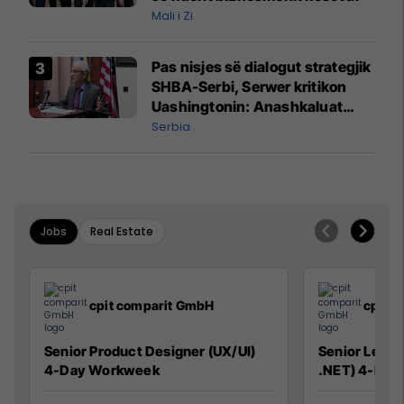
Mali i Zi
Pas nisjes së dialogut strategjik
SHBA-Serbi, Serwer kritikon
Uashingtonin: Anashkaluat
Banjskën, sulmin ndaj KFOR-it
Serbia
dhe rrëmbimin e Policëve të
Kosovës
Jobs
Real Estate
cpit comparit GmbH
cpit 
Senior Product Designer (UX/UI)
Senior Lead 
4-Day Workweek
.NET) 4-Day