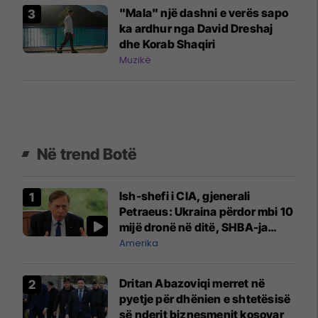
"Mala" një dashni e verës sapo
ka ardhur nga David Dreshaj
dhe Korab Shaqiri
Muzikë
Në trend Botë
Ish-shefi i CIA, gjenerali
Petraeus: Ukraina përdor mbi 10
mijë dronë në ditë, SHBA-ja
mbetet shumë prapa në
Amerika
prodhim
Dritan Abazoviqi merret në
pyetje për dhënien e shtetësisë
së nderit biznesmenit kosovar