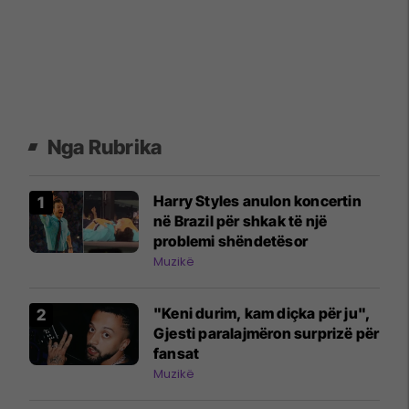
Nga Rubrika
Harry Styles anulon koncertin
në Brazil për shkak të një
problemi shëndetësor
Muzikë
"Keni durim, kam diçka për ju",
Gjesti paralajmëron surprizë për
fansat
Muzikë