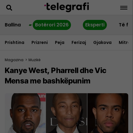
Ballina
Botërori 2026
Eksperti
Të fu
Prishtina
Prizreni
Peja
Ferizaj
Gjakova
Mitrov
Magazina
>
Muzikë
Kanye West, Pharrell dhe Vic
Mensa me bashkëpunim