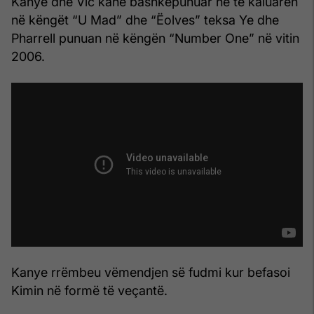
Kanye dhe Vic kanë bashkëpunuar në të kaluarën
në këngët “U Mad” dhe “Ëolves” teksa Ye dhe
Pharrell punuan në këngën “Number One” në vitin
2006.
Kanye rrëmbeu vëmendjen së fudmi kur befasoi
Kimin në formë të veçantë.