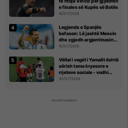
të fitojë Vincic për gjykimin
e finales së Kupës së Botës
18/07/2026
Legjenda e Spanjës
befason: Lë jashtë Messin
dhe zgjedh argjentinasin
më të mirë në botë
15/07/2026
Vëllai i vogël i Yamalit është
sërish tema kryesore e
rrjeteve sociale - vodhi
vëmendjen pas finales së
20/07/2026
Kupës së Botës