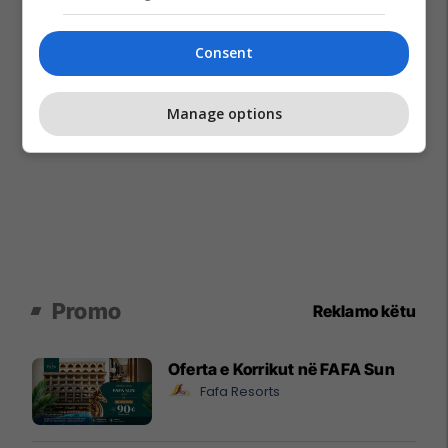
Consent
Manage options
Promo
Reklamo këtu
Oferta e Korrikut në FAFA Sun
Fafa Resorts