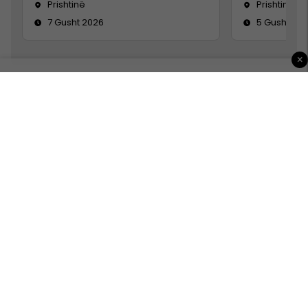
Prishtinë
Prishtinë
7 Gusht 2026
5 Gusht 20
×