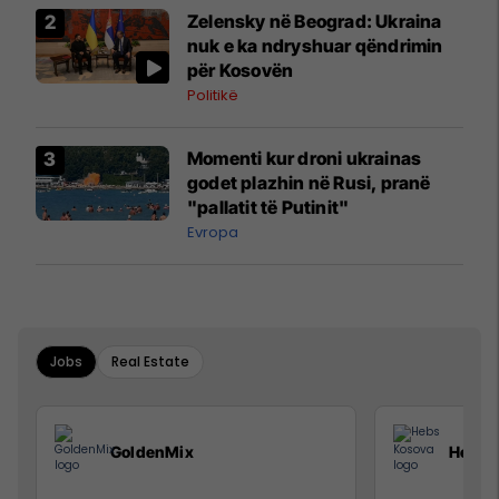
Zelensky në Beograd: Ukraina
nuk e ka ndryshuar qëndrimin
për Kosovën
Politikë
Momenti kur droni ukrainas
godet plazhin në Rusi, pranë
"pallatit të Putinit"
Evropa
Jobs
Real Estate
GoldenMix
Hebs 