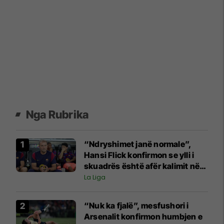
Nga Rubrika
“Ndryshimet janë normale”,
Hansi Flick konfirmon se ylli i
skuadrës është afër kalimit në
Ligën Premier
La Liga
“Nuk ka fjalë”, mesfushori i
Arsenalit konfirmon humbjen e