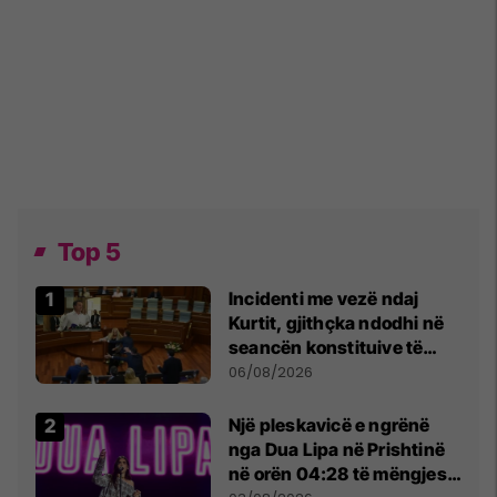
Top 5
Incidenti me vezë ndaj
Kurtit, gjithçka ndodhi në
seancën konstituive të
Kuvendit
06/08/2026
Një pleskavicë e ngrënë
nga Dua Lipa në Prishtinë
në orën 04:28 të mëngjesit