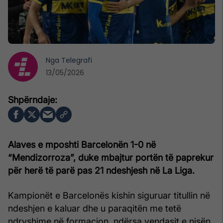
Nga
Telegrafi
13/05/2026
Alaves e mposhti Barcelonën 1-0 në
“Mendizorroza”, duke mbajtur portën të paprekur
për herë të parë pas 21 ndeshjesh në La Liga.
Kampionët e Barcelonës kishin siguruar titullin në
ndeshjen e kaluar dhe u paraqitën me tetë
ndryshime në formacion, ndërsa vendasit e nisën