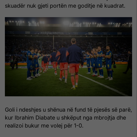
skuadër nuk gjeti portën me goditje në kuadrat.
Goli i ndeshjes u shënua në fund të pjesës së parë,
kur Ibrahim Diabate u shkëput nga mbrojtja dhe
realizoi bukur me volej për 1-0.