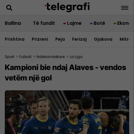
Ballina
Të fundit
Lajme
Botë
Ekono
Prishtina
Prizreni
Peja
Ferizaj
Gjakova
Mitrov
Sport
>
Futboll
>
Ndërkombëtare
>
La Liga
Kampioni bie ndaj Alaves - vendos
vetëm një gol