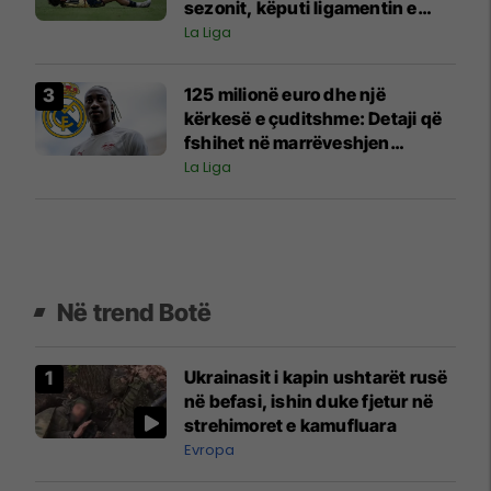
sezonit, këputi ligamentin e
gjurit
La Liga
125 milionë euro dhe një
kërkesë e çuditshme: Detaji që
fshihet në marrëveshjen
Diomande
La Liga
Në trend Botë
Ukrainasit i kapin ushtarët rusë
në befasi, ishin duke fjetur në
strehimoret e kamufluara
Evropa