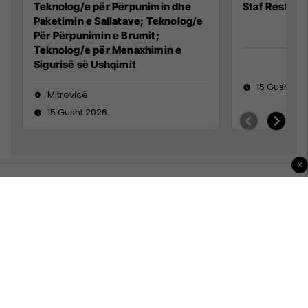
Teknolog/e për Përpunimin dhe
Staf Restora
Paketimin e Sallatave; Teknolog/e
Për Përpunimin e Brumit;
Teknolog/e për Menaxhimin e
Sigurisë së Ushqimit
15 Gusht 20
Mitrovicë
15 Gusht 2026
×