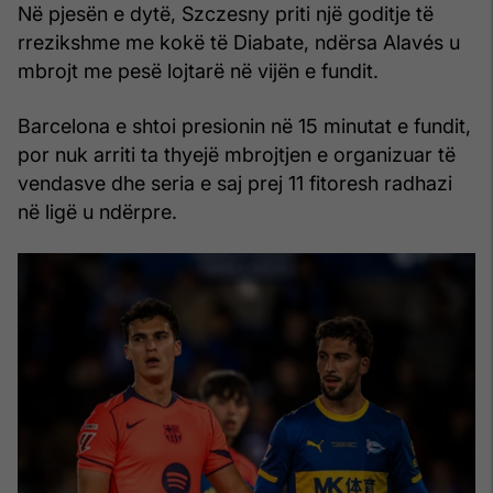
Në pjesën e dytë, Szczesny priti një goditje të
rrezikshme me kokë të Diabate, ndërsa Alavés u
mbrojt me pesë lojtarë në vijën e fundit.
Barcelona e shtoi presionin në 15 minutat e fundit,
por nuk arriti ta thyejë mbrojtjen e organizuar të
vendasve dhe seria e saj prej 11 fitoresh radhazi
në ligë u ndërpre.