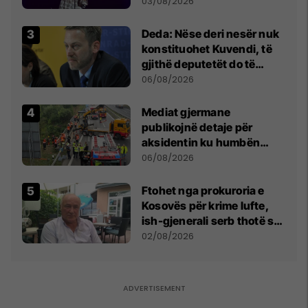
- dhe bota digjitale serbe
03/08/2026
shpall gjendjen e luftës
Deda: Nëse deri nesër nuk
konstituohet Kuvendi, të
gjithë deputetët do të
bëjnë shkelje të rëndë
06/08/2026
kushtetuese
Mediat gjermane
publikojnë detaje për
aksidentin ku humbën
jetën tre mërgimtarë nga
06/08/2026
Komogllava e Ferizajt
Ftohet nga prokuroria e
Kosovës për krime lufte,
ish-gjenerali serb thotë se
dikush e tradhtoi në
02/08/2026
Beograd