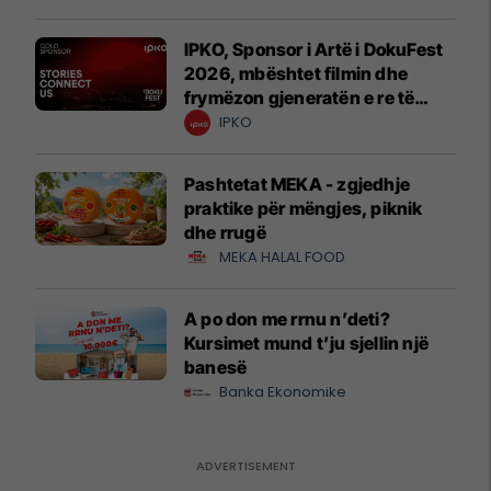
IPKO, Sponsor i Artë i DokuFest
2026, mbështet filmin dhe
frymëzon gjeneratën e re të
krijuesve
IPKO
Pashtetat MEKA - zgjedhje
praktike për mëngjes, piknik
dhe rrugë
MEKA HALAL FOOD
A po don me rrnu n’deti?
Kursimet mund t’ju sjellin një
banesë
Banka Ekonomike