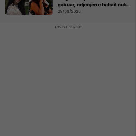
gabuar, ndjenjën e babait nuk
mund t'ia plotësosh kurrë
28/06/2026