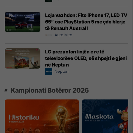
Loja vazhdon: Fito iPhone 17, LED TV
65” ose PlayStation 5 me çdo blerje
të Renault Austral!
Auto Mita
LG prezanton linjën e re të
televizorëve OLED, së shpejti e gjeni
në Neptun
Neptun
Kampionati Botëror 2026