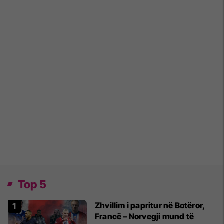
Top 5
Zhvillim i papritur në Botëror,
Francë – Norvegji mund të