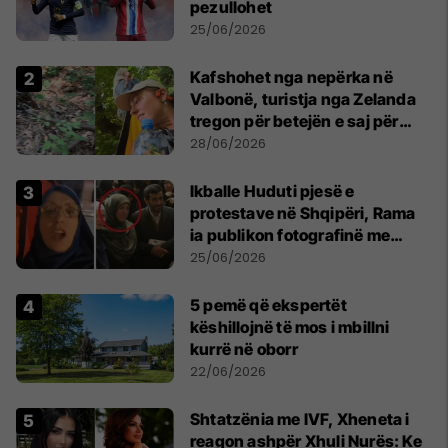
pezullohet
25/06/2026
Kafshohet nga nepërka në
Valbonë, turistja nga Zelanda
tregon për betejën e saj për
mbijetesë
28/06/2026
Ikballe Huduti pjesë e
protestave në Shqipëri, Rama
ia publikon fotografinë me
Ahmadinejadin e Iranit
25/06/2026
5 pemë që ekspertët
këshillojnë të mos i mbillni
kurrë në oborr
22/06/2026
Shtatzënia me IVF, Xheneta i
reagon ashpër Xhuli Nurës: Ke