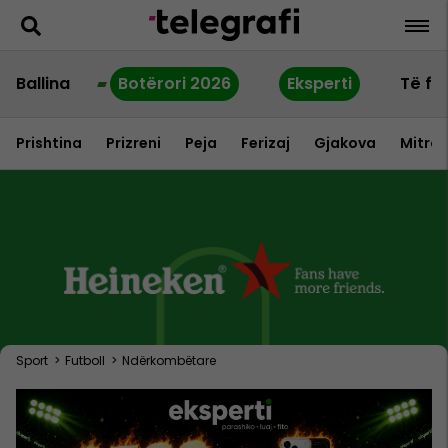
Ballina
Botërori 2026
Eksperti
Të fu
Prishtina
Prizreni
Peja
Ferizaj
Gjakova
Mitrov
Sport
>
Futboll
>
Ndërkombëtare