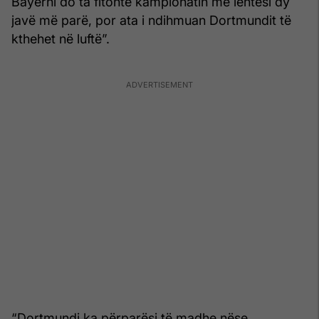
Bayerni do ta fitonte kampionatin me lehtësi dy
javë më parë, por ata i ndihmuan Dortmundit të
kthehet në luftë”.
“Dortmundi ka përparësi të madhe nëse