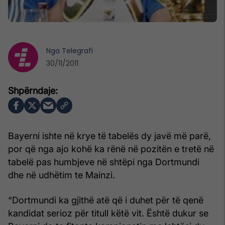
Nga
Telegrafi
30/11/2011
Bayerni ishte në krye të tabelës dy javë më parë,
por që nga ajo kohë ka rënë në pozitën e tretë në
tabelë pas humbjeve në shtëpi nga Dortmundi
dhe në udhëtim te Mainzi.
“Dortmundi ka gjithë atë që i duhet për të qenë
kandidat serioz për titull këtë vit. Është dukur se