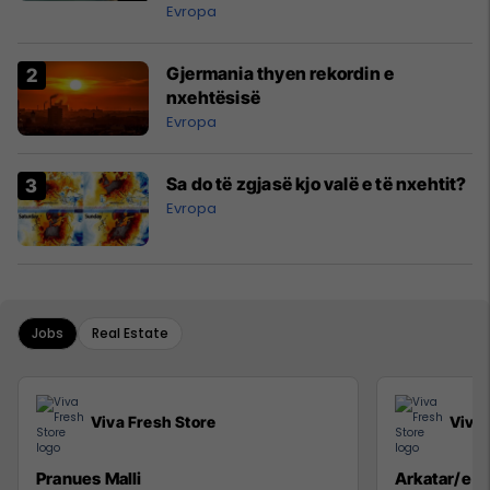
Evropa
Gjermania thyen rekordin e
nxehtësisë
Evropa
Sa do të zgjasë kjo valë e të nxehtit?
Evropa
Jobs
Real Estate
Viva Fresh Store
Viva 
Pranues Malli
Arkatar/e