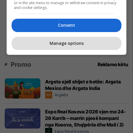
or in the site menu to manage or withdraw consent in privacy
and cookie settings.
Consent
Manage options
Promo
Reklamo këtu
Argeta sjell shijet e botës: Argeta
Mexico dhe Argeta India
Argeta
Expo Real Kosova 2026 vjen me 24-
26 Korrik – marrin pjesë kompani
nga Kosova, Shqipëria dhe Mali i Zi
Expo Real Kosova