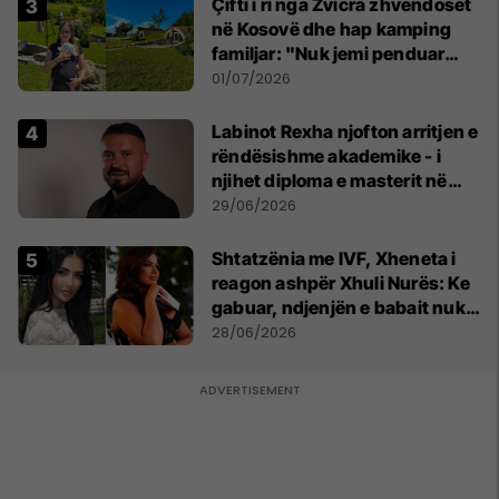
Çifti i ri nga Zvicra zhvendoset
në Kosovë dhe hap kamping
familjar: "Nuk jemi penduar
asnjë ditë"
01/07/2026
Labinot Rexha njofton arritjen e
rëndësishme akademike - i
njihet diploma e masterit në
Psikologji në Zvicër
29/06/2026
Shtatzënia me IVF, Xheneta i
reagon ashpër Xhuli Nurës: Ke
gabuar, ndjenjën e babait nuk
mund t'ia plotësosh kurrë
28/06/2026