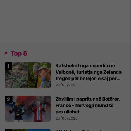
Top 5
Kafshohet nga nepërka në
Valbonë, turistja nga Zelanda
tregon për betejën e saj për
mbijetesë
28/06/2026
Zhvillim i papritur në Botëror,
Francë – Norvegji mund të
pezullohet
25/06/2026