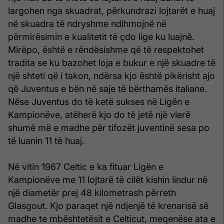
largohen nga skuadrat, përkundrazi lojtarët e huaj
në skuadra të ndryshme ndihmojnë në
përmirësimin e kualitetit të çdo lige ku luajnë.
Mirëpo, është e rëndësishme që të respektohet
tradita se ku bazohet loja e bukur e një skuadre të
një shteti që i takon, ndërsa kjo është pikërisht ajo
që Juventus e bën në saje të bërthamës italiane.
Nëse Juventus do të ketë sukses në Ligën e
Kampionëve, atëherë kjo do të jetë një vlerë
shumë më e madhe për tifozët juventinë sesa po
të luanin 11 të huaj.
Në vitin 1967 Celtic e ka fituar Ligën e
Kampionëve me 11 lojtarë të cilët kishin lindur në
një diametër prej 48 kilometrash përreth
Glasgout. Kjo paraqet një ndjenjë të krenarisë së
madhe te mbështetësit e Celticut, meqenëse ata e