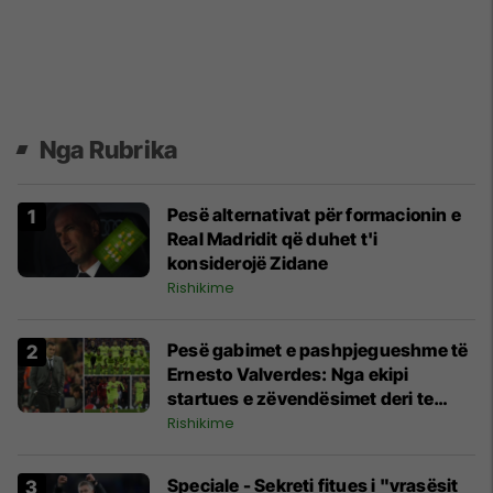
Nga Rubrika
Pesë alternativat për formacionin e
Real Madridit që duhet t'i
konsiderojë Zidane
Rishikime
Pesë gabimet e pashpjegueshme të
Ernesto Valverdes: Nga ekipi
startues e zëvendësimet deri te
strategjia
Rishikime
Speciale - Sekreti fitues i "vrasësit