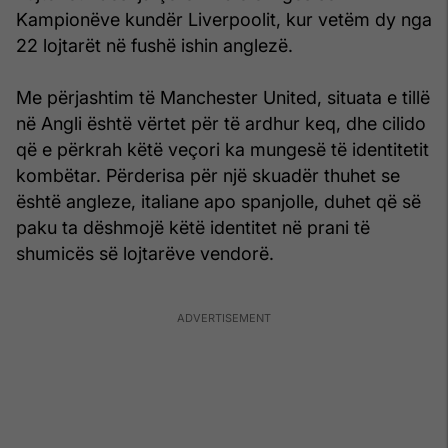
Kampionëve kundër Liverpoolit, kur vetëm dy nga
22 lojtarët në fushë ishin anglezë.
Me përjashtim të Manchester United, situata e tillë
në Angli është vërtet për të ardhur keq, dhe cilido
që e përkrah këtë veçori ka mungesë të identitetit
kombëtar. Përderisa për një skuadër thuhet se
është angleze, italiane apo spanjolle, duhet që së
paku ta dëshmojë këtë identitet në prani të
shumicës së lojtarëve vendorë.