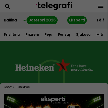
Ballina
Botërori 2026
Eksperti
Të fu
Prishtina
Prizreni
Peja
Ferizaj
Gjakova
Mitrov
Sport
>
Rishikime