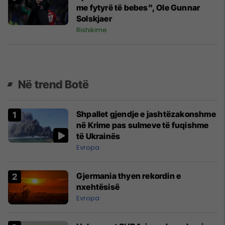
me fytyrë të bebes", Ole Gunnar
Solskjaer
Rishikime
Në trend Botë
Shpallet gjendje e jashtëzakonshme
në Krime pas sulmeve të fuqishme
të Ukrainës
Evropa
Gjermania thyen rekordin e
nxehtësisë
Evropa