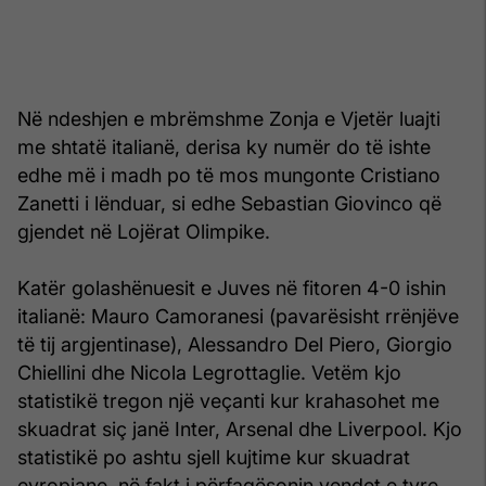
Në ndeshjen e mbrëmshme Zonja e Vjetër luajti
me shtatë italianë, derisa ky numër do të ishte
edhe më i madh po të mos mungonte Cristiano
Zanetti i lënduar, si edhe Sebastian Giovinco që
gjendet në Lojërat Olimpike.
Katër golashënuesit e Juves në fitoren 4-0 ishin
italianë: Mauro Camoranesi (pavarësisht rrënjëve
të tij argjentinase), Alessandro Del Piero, Giorgio
Chiellini dhe Nicola Legrottaglie. Vetëm kjo
statistikë tregon një veçanti kur krahasohet me
skuadrat siç janë Inter, Arsenal dhe Liverpool. Kjo
statistikë po ashtu sjell kujtime kur skuadrat
evropiane, në fakt i përfaqësonin vendet e tyre.