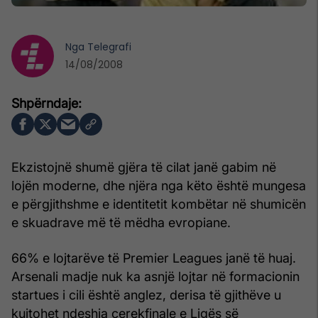
Nga
Telegrafi
14/08/2008
Ekzistojnë shumë gjëra të cilat janë gabim në
lojën moderne, dhe njëra nga këto është mungesa
e përgjithshme e identitetit kombëtar në shumicën
e skuadrave më të mëdha evropiane.
66% e lojtarëve të Premier Leagues janë të huaj.
Arsenali madje nuk ka asnjë lojtar në formacionin
startues i cili është anglez, derisa të gjithëve u
kujtohet ndeshja çerekfinale e Ligës së