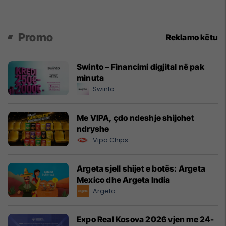
Promo
Reklamo këtu
Swinto – Financimi digjital në pak
minuta
Swinto
Me VIPA, çdo ndeshje shijohet
ndryshe
Vipa Chips
Argeta sjell shijet e botës: Argeta
Mexico dhe Argeta India
Argeta
Expo Real Kosova 2026 vjen me 24-