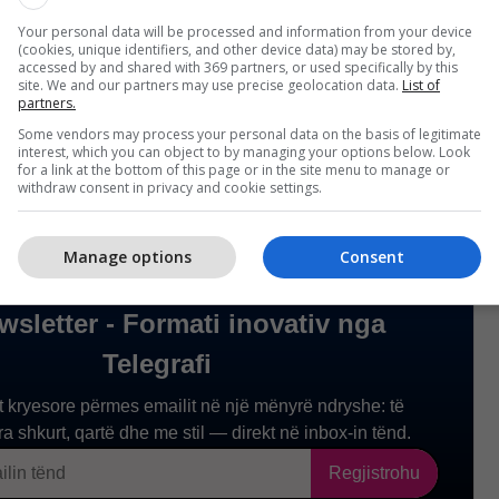
.com/Footy_Eye/status/1636454966096461824
Your personal data will be processed and information from your device
(cookies, unique identifiers, and other device data) may be stored by,
accessed by and shared with 369 partners, or used specifically by this
onja e Vjetër kalon në mesin e tetë skuadrave më të
site. We and our partners may use precise geolocation data.
List of
partners.
vropës. /
Telegrafi
/
Some vendors may process your personal data on the basis of legitimate
interest, which you can object to by managing your options below. Look
for a link at the bottom of this page or in the site menu to manage or
withdraw consent in privacy and cookie settings.
Manage options
Consent