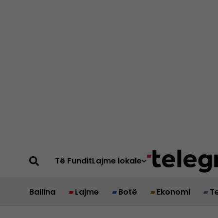
Të Fundit
Lajme lokale
Ballina
Lajme
Botë
Ekonomi
T