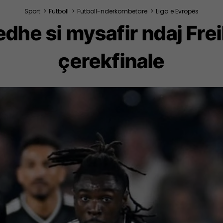
Sport
>
Futboll
>
Futboll-nderkombetare
>
Liga e Evropës
edhe si mysafir ndaj Fre
çerekfinale