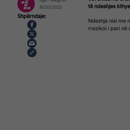
Nga
Telegrafi
të ndeshjes kthye
16/03/2023
Ndeshja nisi me n
rrezikoi i pari n