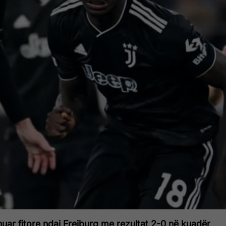
uar fitore ndaj Freiburg me rezultat 2-0 në kuadër