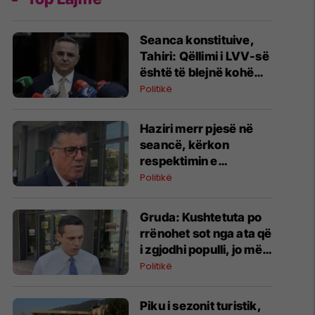
Seanca konstituive,
Tahiri: Qëllimi i LVV-së
është të blejnë kohë
dhe rastin ta dërgojmë
Politikë
në Kushtetuese
​Haziri merr pjesë në
seancë, kërkon
respektimin e
Kushtetutës
Politikë
Gruda: Kushtetuta po
rrënohet sot nga ata që
i zgjodhi populli, jo më
nga Millosheviqi
Politikë
Piku i sezonit turistik,