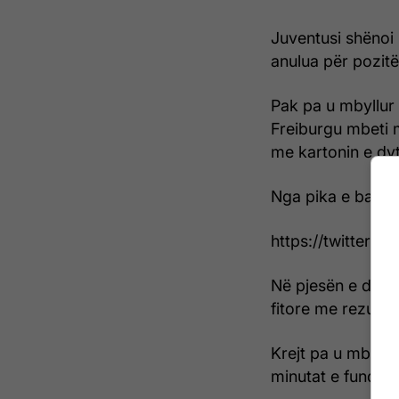
Juventusi shënoi 
anulua për pozitë
Pak pa u mbyllur 
Freiburgu mbeti 
me kartonin e dyt
Nga pika e bardhë
https://twitter
Në pjesën e dytë,
fitore me rezulta
Krejt pa u mbyllu
minutat e fundit,