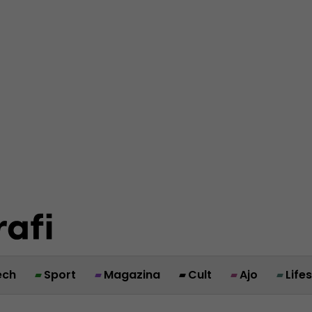
ech
Sport
Magazina
Cult
Ajo
Life