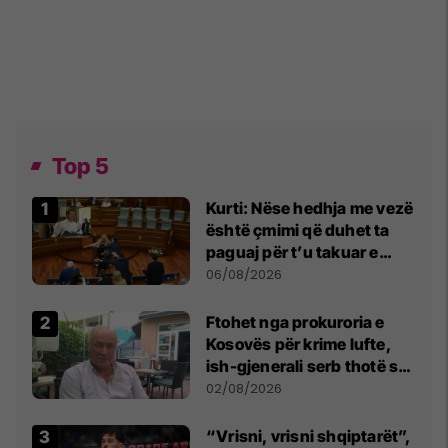
Top 5
Kurti: Nëse hedhja me vezë
është çmimi që duhet ta
paguaj për t’u takuar e
bashkëbiseduar jam i
06/08/2026
lumtur ta bëj këtë
Ftohet nga prokuroria e
Kosovës për krime lufte,
ish-gjenerali serb thotë se
dikush e tradhtoi në
02/08/2026
Beograd
“Vrisni, vrisni shqiptarët”,