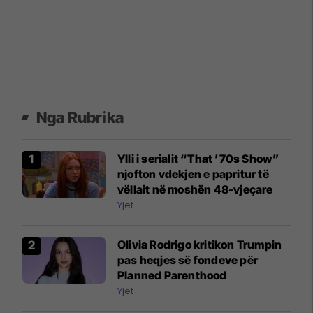
Nga Rubrika
Ylli i serialit “That ’70s Show”
njofton vdekjen e papritur të
vëllait në moshën 48-vjeçare
Yjet
Olivia Rodrigo kritikon Trumpin
pas heqjes së fondeve për
Planned Parenthood
Yjet