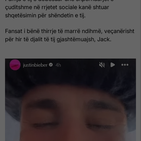
çuditshme në rrjetet sociale kanë shtuar
shqetësimin për shëndetin e tij.
Fansat i bënë thirrje të marrë ndihmë, veçanërisht
për hir të djalit të tij gjashtëmuajsh, Jack.