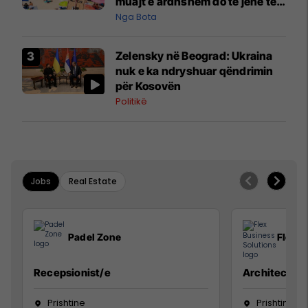
muajt e ardhshëm do të jenë të
pazakontë
Nga Bota
Zelensky në Beograd: Ukraina
nuk e ka ndryshuar qëndrimin
për Kosovën
Politikë
Jobs
Real Estate
Padel Zone
Flex B
Recepsionist/e
Architect
Prishtine
Prishtinë