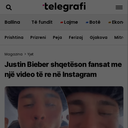
Ballina
Të fundit
Lajme
Botë
Ekono
Prishtina
Prizreni
Peja
Ferizaj
Gjakova
Mitrov
Magazina
>
Yjet
Justin Bieber shqetëson fansat me
një video të re në Instagram