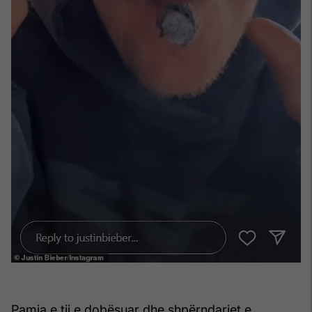
Pamja e tij e dobësuar dhe shpërndarjet e