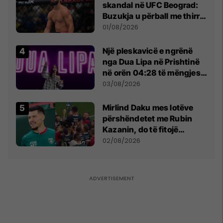
skandal në UFC Beograd:
Buzukja u përball me thirrje
anti-shqiptare nga
01/08/2026
tribunat
Një pleskavicë e ngrënë
nga Dua Lipa në Prishtinë
në orën 04:28 të mëngjesit
- dhe bota digjitale serbe
03/08/2026
shpall gjendjen e luftës
Mirlind Daku mes lotëve
përshëndetet me Rubin
Kazanin, do të fitojë
miliona te Spartak Moska
02/08/2026