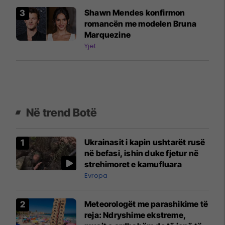
Shawn Mendes konfirmon
romancën me modelen Bruna
Marquezine
Yjet
Në trend Botë
Ukrainasit i kapin ushtarët rusë
në befasi, ishin duke fjetur në
strehimoret e kamufluara
Evropa
Meteorologët me parashikime të
reja: Ndryshime ekstreme,