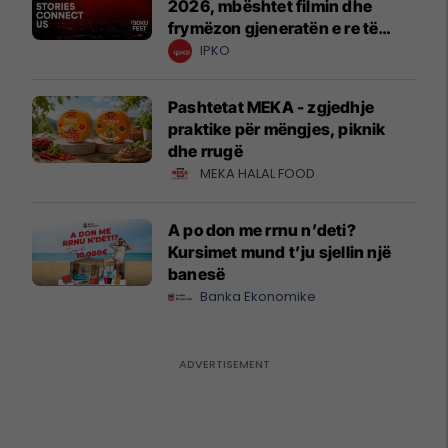
2026, mbështet filmin dhe
frymëzon gjeneratën e re të
krijuesve
IPKO
Pashtetat MEKA - zgjedhje
praktike për mëngjes, piknik
dhe rrugë
MEKA HALAL FOOD
A po don me rrnu n’deti?
Kursimet mund t’ju sjellin një
banesë
Banka Ekonomike