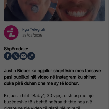
Nga
Telegrafi
28/02/2025
Justin Bieber ka ngjallur shqetësim mes fansave
pasi publikoi një video në Instagram ku shihet
duke pirë duhan dhe me sy të lodhur.
Krijuesi i hitit “Baby”, 30 vjeç, u shfaq me një
buzëqeshje të zbehtë ndërsa thithte nga një
cigare në një video të gjatë një minutë.