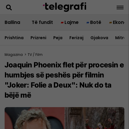
Ballina
Të fundit
Lajme
Botë
Ekono
Prishtina
Prizreni
Peja
Ferizaj
Gjakova
Mitrov
Magazina
>
TV / Film
Joaquin Phoenix flet për procesin e
humbjes së peshës për filmin
"Joker: Folie a Deux": Nuk do ta
bëjë më