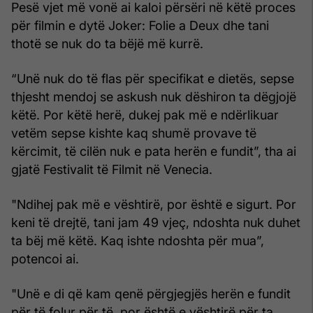
Pesë vjet më vonë ai kaloi përsëri në këtë proces
për filmin e dytë Joker: Folie a Deux dhe tani
thotë se nuk do ta bëjë më kurrë.
“Unë nuk do të flas për specifikat e dietës, sepse
thjesht mendoj se askush nuk dëshiron ta dëgjojë
këtë. Por këtë herë, dukej pak më e ndërlikuar
vetëm sepse kishte kaq shumë provave të
kërcimit, të cilën nuk e pata herën e fundit”, tha ai
gjatë Festivalit të Filmit në Venecia.
"Ndihej pak më e vështirë, por është e sigurt. Por
keni të drejtë, tani jam 49 vjeç, ndoshta nuk duhet
ta bëj më këtë. Kaq ishte ndoshta për mua”,
potencoi ai.
"Unë e di që kam qenë përgjegjës herën e fundit
për të folur për të, por është e vështirë për ta