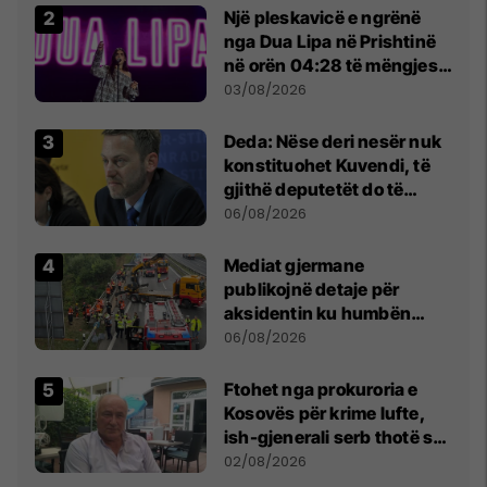
Një pleskavicë e ngrënë
nga Dua Lipa në Prishtinë
në orën 04:28 të mëngjesit
- dhe bota digjitale serbe
03/08/2026
shpall gjendjen e luftës
Deda: Nëse deri nesër nuk
konstituohet Kuvendi, të
gjithë deputetët do të
bëjnë shkelje të rëndë
06/08/2026
kushtetuese
Mediat gjermane
publikojnë detaje për
aksidentin ku humbën
jetën tre mërgimtarë nga
06/08/2026
Komogllava e Ferizajt
Ftohet nga prokuroria e
Kosovës për krime lufte,
ish-gjenerali serb thotë se
dikush e tradhtoi në
02/08/2026
Beograd