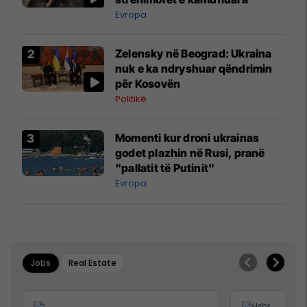
Evropa
Zelensky në Beograd: Ukraina
nuk e ka ndryshuar qëndrimin
për Kosovën
Politikë
Momenti kur droni ukrainas
godet plazhin në Rusi, pranë
"pallatit të Putinit"
Evropa
Jobs
Real Estate