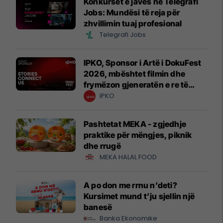
Konkurset e javës në Telegrafi
Jobs: Mundësi të reja për
zhvillimin tuaj profesional
Telegrafi Jobs
IPKO, Sponsor i Artë i DokuFest
2026, mbështet filmin dhe
frymëzon gjeneratën e re të
krijuesve
IPKO
Pashtetat MEKA - zgjedhje
praktike për mëngjes, piknik
dhe rrugë
MEKA HALAL FOOD
A po don me rrnu n’deti?
Kursimet mund t’ju sjellin një
banesë
Banka Ekonomike