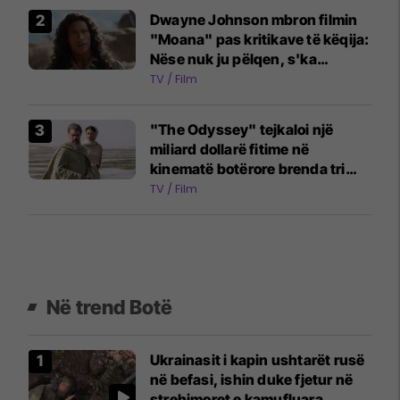
Dwayne Johnson mbron filmin
"Moana" pas kritikave të këqija:
Nëse nuk ju pëlqen, s'ka
problem
TV / Film
"The Odyssey" tejkaloi një
miliard dollarë fitime në
kinematë botërore brenda tri
javësh
TV / Film
Në trend Botë
Ukrainasit i kapin ushtarët rusë
në befasi, ishin duke fjetur në
strehimoret e kamufluara