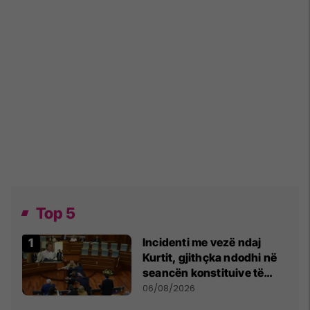
Top 5
Incidenti me vezë ndaj
Kurtit, gjithçka ndodhi në
seancën konstituive të
Kuvendit
06/08/2026