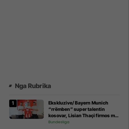
Nga Rubrika
Ekskluzive/ Bayern Munich
“rrëmben” super talentin
kosovar, Lisian Thaçi firmos me
gjigantin bavarez
Bundesliga