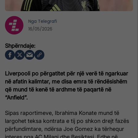
Nga
Telegrafi
16/05/2026
Liverpooli po përgatitet për një verë të ngarkuar
në afatin kalimtar, me disa emra të rëndësishëm
që mund të kenë të ardhme të paqartë në
“Anfield”.
Sipas raportimeve, Ibrahima Konate mund të
largohet teksa kontrata e tij po shkon drejt fazës
përfundimtare, ndërsa Joe Gomez ka tërhequr
interes nga AC Milani dhe Besiktasi. Edhe në