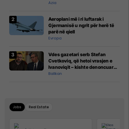
Hormuzit
Azia
Aeroplani më i ri luftarak i
Gjermanisë u ngrit për herë të
parë në qiell
Evropa
Vdes gazetari serb Stefan
Cvetkoviq, që hetoi vrasjen e
Ivanoviqit – kishte denoncuar
kërcënime ndaj vëllezërve
Ballkan
Vuçiq
Jobs
Real Estate