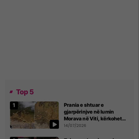
Top 5
Prania e shtuar e
gjarpërinjve në lumin
Morava në Viti, kërkohet
kujdes nga qytetarët
14/07/2026