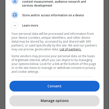
content measurement, audience research and
services development
Store and/or access information on a device
Learn more
Your personal data will be processed and information from
your device (cookies, unique identifiers, and other device
data) may be stored by, accessed by and shared with 369
partners, or used specifically by this site. We and our partners
may use precise geolocation data.
List of partners.
Some vendors may process your personal data on the basis
of legitimate interest, which you can object to by managing
your options below. Look for a link at the bottom of this page
or in the site menu to manage or withdraw consent in privacy
Alisson Becker
Andrew Robertson
Tottenham
and cookie settings.
Liverpool
Consent
Manage options