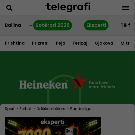
Ballina
Botërori 2026
Eksperti
Të fu
Prishtina
Prizreni
Peja
Ferizaj
Gjakova
Mitrov
Sport
>
Futboll
>
Ndërkombëtare
>
Bundesliga