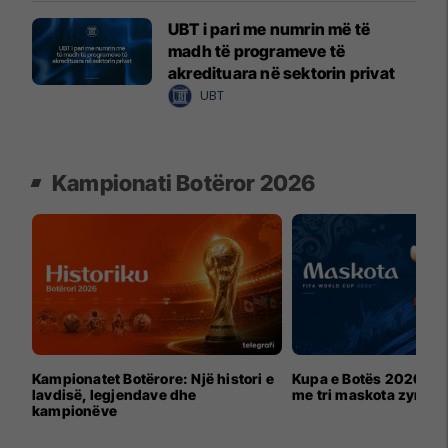
UBT i pari me numrin më të
madh të programeve të
akredituara në sektorin privat
UBT
Kampionati Botëror 2026
Kampionatet Botërore: Një histori e
Kupa e Botës 2026 për
lavdisë, legjendave dhe
me tri maskota zyrtar
kampionëve