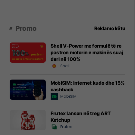
Promo
Reklamo këtu
Shell V-Power me formulë të re
pastron motorin e makinës suaj
deri në 100%
Shell
MobiSIM: Internet kudo dhe 15%
cashback
MobiSIM
Frutex lanson në treg ART
Ketchup
Frutex