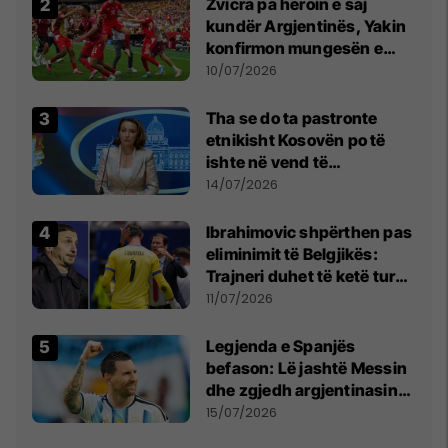
Zvicra pa heroin e saj
kundër Argjentinës, Yakin
konfirmon mungesën e
madhe
10/07/2026
Tha se do ta pastronte
etnikisht Kosovën po të
ishte në vend të
Millosheviqit, Lëvizja e
14/07/2026
Qytetarëve të Lirë në Serbi
kërkon shkarkimin e
Ibrahimovic shpërthen pas
menjëhershëm të
eliminimit të Belgjikës:
Snezhana Paunoviq
Trajneri duhet të ketë turp,
ai lojtar se meritoi të luante
11/07/2026
Legjenda e Spanjës
befason: Lë jashtë Messin
dhe zgjedh argjentinasin
më të mirë në botë
15/07/2026