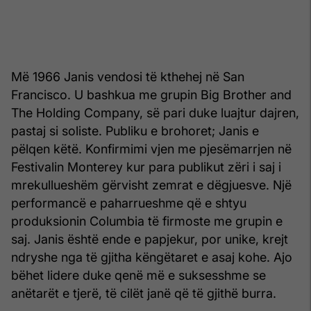
Më 1966 Janis vendosi të kthehej në San
Francisco. U bashkua me grupin Big Brother and
The Holding Company, së pari duke luajtur dajren,
pastaj si soliste. Publiku e brohoret; Janis e
pëlqen këtë. Konfirmimi vjen me pjesëmarrjen në
Festivalin Monterey kur para publikut zëri i saj i
mrekullueshëm gërvisht zemrat e dëgjuesve. Një
performancë e paharrueshme që e shtyu
produksionin Columbia të firmoste me grupin e
saj. Janis është ende e papjekur, por unike, krejt
ndryshe nga të gjitha këngëtaret e asaj kohe. Ajo
bëhet lidere duke qenë më e suksesshme se
anëtarët e tjerë, të cilët janë që të gjithë burra.