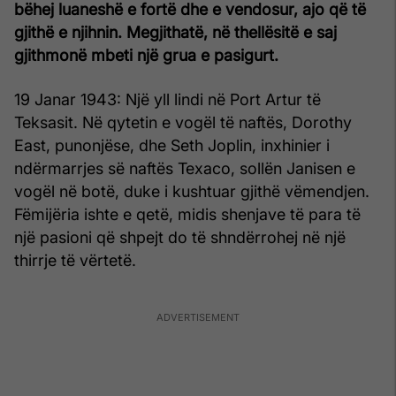
bëhej luaneshë e fortë dhe e vendosur, ajo që të
gjithë e njihnin. Megjithatë, në thellësitë e saj
gjithmonë mbeti një grua e pasigurt.
19 Janar 1943: Një yll lindi në Port Artur të
Teksasit. Në qytetin e vogël të naftës, Dorothy
East, punonjëse, dhe Seth Joplin, inxhinier i
ndërmarrjes së naftës Texaco, sollën Janisen e
vogël në botë, duke i kushtuar gjithë vëmendjen.
Fëmijëria ishte e qetë, midis shenjave të para të
një pasioni që shpejt do të shndërrohej në një
thirrje të vërtetë.