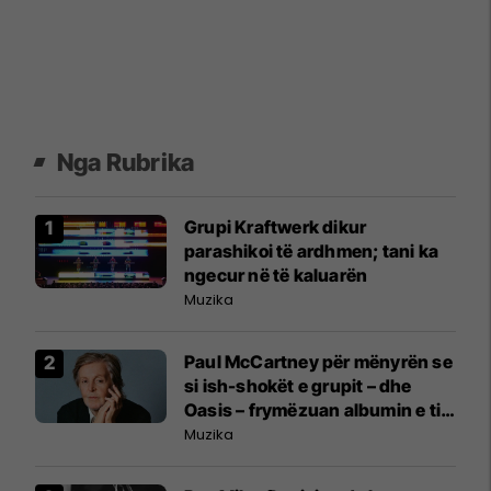
Nga Rubrika
Grupi Kraftwerk dikur
parashikoi të ardhmen; tani ka
ngecur në të kaluarën
Muzika
Paul McCartney për mënyrën se
si ish-shokët e grupit – dhe
Oasis – frymëzuan albumin e tij
të ri nostalgjik
Muzika