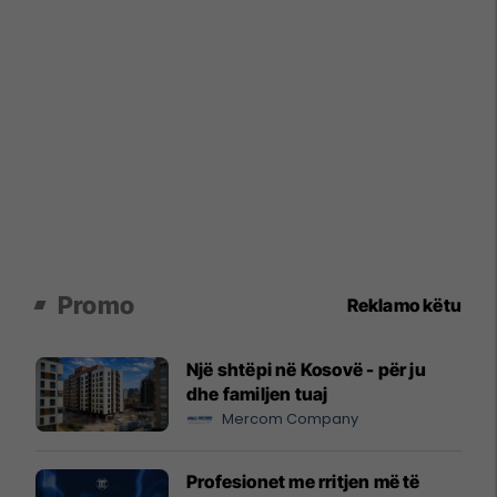
Promo
Reklamo këtu
Një shtëpi në Kosovë - për ju
dhe familjen tuaj
Mercom Company
Profesionet me rritjen më të