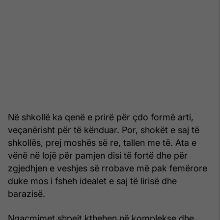
Në shkollë ka qenë e prirë për çdo formë arti,
veçanërisht për të kënduar. Por, shokët e saj të
shkollës, prej moshës së re, tallen me të. Ata e
vënë në lojë për pamjen disi të fortë dhe për
zgjedhjen e veshjes së rrobave më pak femërore
duke mos i fsheh idealet e saj të lirisë dhe
barazisë.
Ngacmimet shpejt kthehen në komplekse dhe