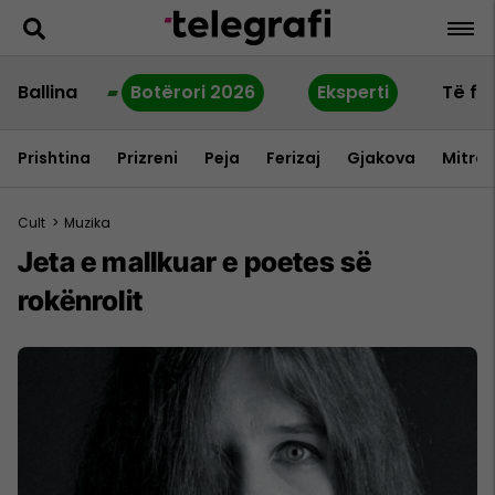
Ballina
Botërori 2026
Eksperti
Të fu
Prishtina
Prizreni
Peja
Ferizaj
Gjakova
Mitrov
Cult
>
Muzika
Jeta e mallkuar e poetes së
rokënrolit