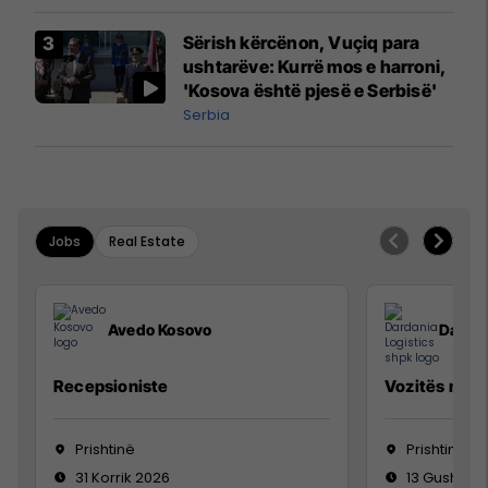
Sërish kërcënon, Vuçiq para
ushtarëve: Kurrë mos e harroni,
'Kosova është pjesë e Serbisë'
Serbia
Jobs
Real Estate
Avedo Kosovo
Dardan
Recepsioniste
Vozitës me K
Prishtinë
Prishtinë
31 Korrik 2026
13 Gusht 20