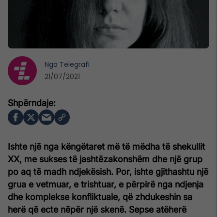
Nga
Telegrafi
21/07/2021
Ishte një nga këngëtaret më të mëdha të shekullit
XX, me sukses të jashtëzakonshëm dhe një grup
po aq të madh ndjekësish. Por, ishte gjithashtu një
grua e vetmuar, e trishtuar, e përpirë nga ndjenja
dhe komplekse konfliktuale, që zhdukeshin sa
herë që ecte nëpër një skenë. Sepse atëherë