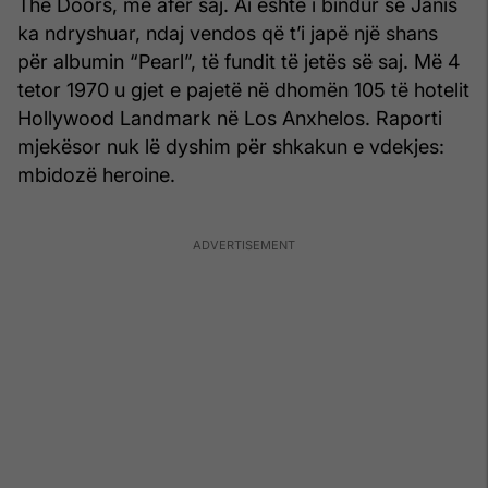
The Doors, më afër saj. Ai është i bindur se Janis
ka ndryshuar, ndaj vendos që t’i japë një shans
për albumin “Pearl”, të fundit të jetës së saj. Më 4
tetor 1970 u gjet e pajetë në dhomën 105 të hotelit
Hollywood Landmark në Los Anxhelos. Raporti
mjekësor nuk lë dyshim për shkakun e vdekjes:
mbidozë heroine.