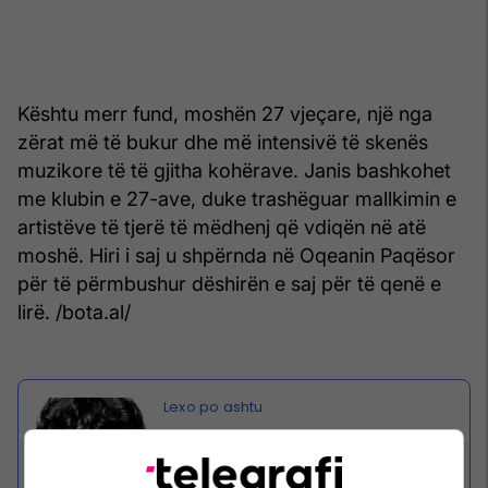
Kështu merr fund, moshën 27 vjeçare, një nga
zërat më të bukur dhe më intensivë të skenës
muzikore të të gjitha kohërave. Janis bashkohet
me klubin e 27-ave, duke trashëguar mallkimin e
artistëve të tjerë të mëdhenj që vdiqën në atë
moshë. Hiri i saj u shpërnda në Oqeanin Paqësor
për të përmbushur dëshirën e saj për të qenë e
lirë. /bota.al/
Aktori i “Star Trek” vdiq në moshë
27 vjeçare, por cilët ishin të
famshmit tjerë që ndërruan jetë në