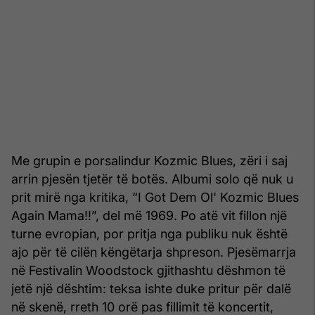
Me grupin e porsalindur Kozmic Blues, zëri i saj
arrin pjesën tjetër të botës. Albumi solo që nuk u
prit mirë nga kritika, “I Got Dem Ol' Kozmic Blues
Again Mama!!”, del më 1969. Po atë vit fillon një
turne evropian, por pritja nga publiku nuk është
ajo për të cilën këngëtarja shpreson. Pjesëmarrja
në Festivalin Woodstock gjithashtu dëshmon të
jetë një dështim: teksa ishte duke pritur për dalë
në skenë, rreth 10 orë pas fillimit të koncertit,