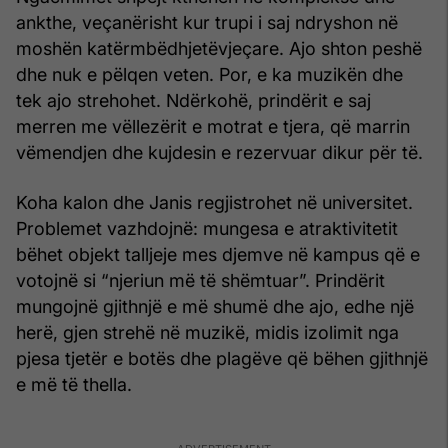
ankthe, veçanërisht kur trupi i saj ndryshon në
moshën katërmbëdhjetëvjeçare. Ajo shton peshë
dhe nuk e pëlqen veten. Por, e ka muzikën dhe
tek ajo strehohet. Ndërkohë, prindërit e saj
merren me vëllezërit e motrat e tjera, që marrin
vëmendjen dhe kujdesin e rezervuar dikur për të.
Koha kalon dhe Janis regjistrohet në universitet.
Problemet vazhdojnë: mungesa e atraktivitetit
bëhet objekt talljeje mes djemve në kampus që e
votojnë si “njeriun më të shëmtuar”. Prindërit
mungojnë gjithnjë e më shumë dhe ajo, edhe një
herë, gjen strehë në muzikë, midis izolimit nga
pjesa tjetër e botës dhe plagëve që bëhen gjithnjë
e më të thella.