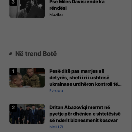
Pse Miles Davisi ende ka
rëndësi
Muzika
Në trend Botë
Pesë ditë pas marrjes së
detyrës, shefi i ri i ushtrisë
ukrainase urdhëron kontroll të
madh
Evropa
Dritan Abazoviqi merret në
pyetje për dhënien e shtetësisë
së nderit biznesmenit kosovar
Mali i Zi