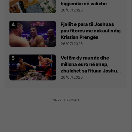
higjienike në valixhe
20/07/2026
Fjalët e para të Joshuas
pas fitores me nokaut ndaj
Kristian Prengës
26/07/2026
Vetëm dy raunde dhe
miliona euro në xhep,
zbulohet sa fituan Joshua
e Prenga
26/07/2026