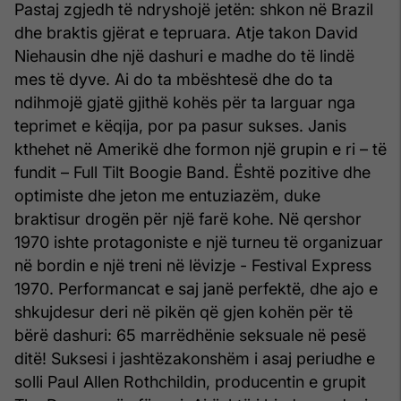
Pastaj zgjedh të ndryshojë jetën: shkon në Brazil
dhe braktis gjërat e tepruara. Atje takon David
Niehausin dhe një dashuri e madhe do të lindë
mes të dyve. Ai do ta mbështesë dhe do ta
ndihmojë gjatë gjithë kohës për ta larguar nga
teprimet e këqija, por pa pasur sukses. Janis
kthehet në Amerikë dhe formon një grupin e ri – të
fundit – Full Tilt Boogie Band. Është pozitive dhe
optimiste dhe jeton me entuziazëm, duke
braktisur drogën për një farë kohe. Në qershor
1970 ishte protagoniste e një turneu të organizuar
në bordin e një treni në lëvizje - Festival Express
1970. Performancat e saj janë perfektë, dhe ajo e
shkujdesur deri në pikën që gjen kohën për të
bërë dashuri: 65 marrëdhënie seksuale në pesë
ditë! Suksesi i jashtëzakonshëm i asaj periudhe e
solli Paul Allen Rothchildin, producentin e grupit