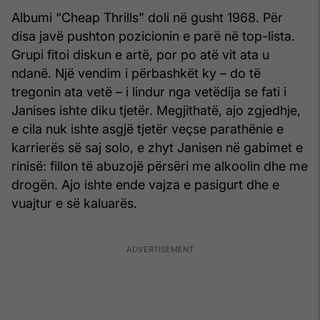
Albumi “Cheap Thrills” doli në gusht 1968. Për
disa javë pushton pozicionin e parë në top-lista.
Grupi fitoi diskun e artë, por po atë vit ata u
ndanë. Një vendim i përbashkët ky – do të
tregonin ata vetë – i lindur nga vetëdija se fati i
Janises ishte diku tjetër. Megjithatë, ajo zgjedhje,
e cila nuk ishte asgjë tjetër veçse parathënie e
karrierës së saj solo, e zhyt Janisen në gabimet e
rinisë: fillon të abuzojë përsëri me alkoolin dhe me
drogën. Ajo ishte ende vajza e pasigurt dhe e
vuajtur e së kaluarës.