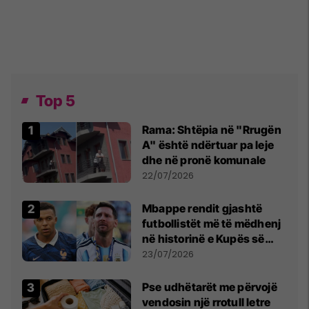
Top 5
Rama: Shtëpia në "Rrugën
A" është ndërtuar pa leje
dhe në pronë komunale
22/07/2026
Mbappe rendit gjashtë
futbollistët më të mëdhenj
në historinë e Kupës së
Botës, Messi mbetet i dyti
23/07/2026
Pse udhëtarët me përvojë
vendosin një rrotull letre