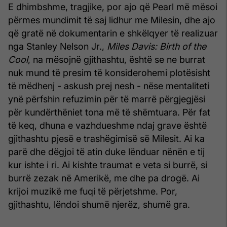
E dhimbshme, tragjike, por ajo që Pearl më mësoi
përmes mundimit të saj lidhur me Milesin, dhe ajo
që gratë në dokumentarin e shkëlqyer të realizuar
nga Stanley Nelson Jr.,
Miles Davis: Birth of the
Cool
, na mësojnë gjithashtu, është se ne burrat
nuk mund të presim të konsiderohemi plotësisht
të mëdhenj - askush prej nesh - nëse mentaliteti
ynë përfshin refuzimin për të marrë përgjegjësi
për kundërthëniet tona më të shëmtuara. Për fat
të keq, dhuna e vazhdueshme ndaj grave është
gjithashtu pjesë e trashëgimisë së Milesit. Ai ka
parë dhe dëgjoi të atin duke lënduar nënën e tij
kur ishte i ri. Ai kishte traumat e veta si burrë, si
burrë zezak në Amerikë, me dhe pa drogë. Ai
krijoi muzikë me fuqi të përjetshme. Por,
gjithashtu, lëndoi shumë njerëz, shumë gra.