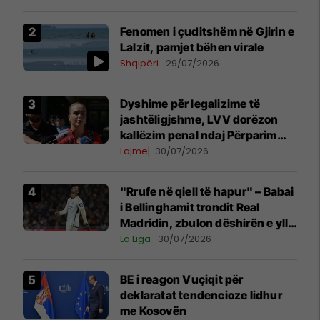
Fenomen i çuditshëm në Gjirin e
Lalzit, pamjet bëhen virale
Shqipëri
29/07/2026
Dyshime për legalizime të
jashtëligjshme, LVV dorëzon
kallëzim penal ndaj Përparim
Ramës dhe zyrtarëve të
Lajme
30/07/2026
kabinetit të tij
"Rrufe në qiell të hapur" – Babai
i Bellinghamit trondit Real
Madridin, zbulon dëshirën e yllit
anglez për largim
La Liga
30/07/2026
BE i reagon Vuçiqit për
deklaratat tendencioze lidhur
me Kosovën