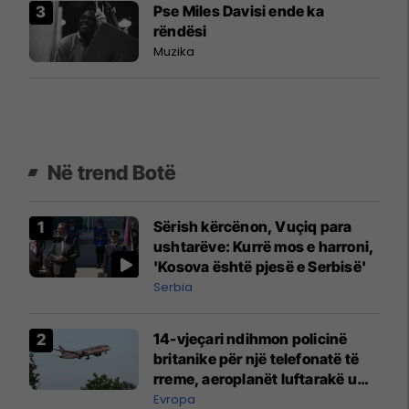
Pse Miles Davisi ende ka
rëndësi
Muzika
Në trend Botë
Sërish kërcënon, Vuçiq para
ushtarëve: Kurrë mos e harroni,
'Kosova është pjesë e Serbisë'
Serbia
14-vjeçari ndihmon policinë
britanike për një telefonatë të
rreme, aeroplanët luftarakë u
ngritën në ajër për të
Evropa