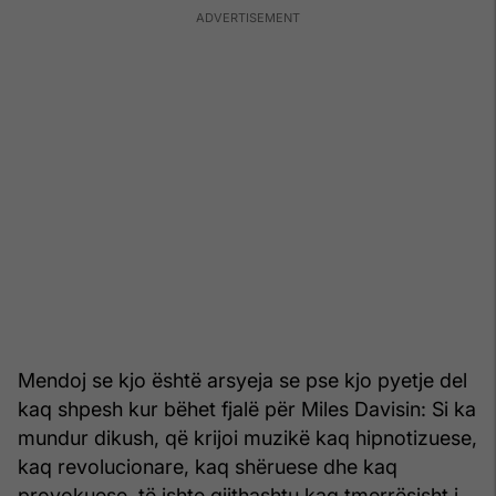
Mendoj se kjo është arsyeja se pse kjo pyetje del
kaq shpesh kur bëhet fjalë për Miles Davisin: Si ka
mundur dikush, që krijoi muzikë kaq hipnotizuese,
kaq revolucionare, kaq shëruese dhe kaq
provokuese, të ishte gjithashtu kaq tmerrësisht i