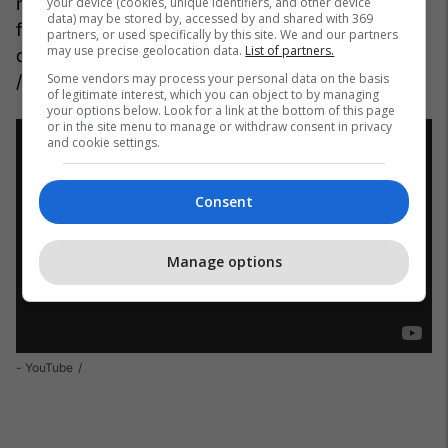
ndryshe, në mënyrë që, një ditë, ajo ndjesi që na
your device (cookies, unique identifiers, and other device
data) may be stored by, accessed by and shared with 369
falin albumet si
Kind of Blue
,
Sketches of Spain
partners, or used specifically by this site. We and our partners
may use precise geolocation data.
List of partners.
dhe
Tutu
, të jetë në të vërtetë ajo çka ne jemi?
Some vendors may process your personal data on the basis
/Telegrafi/
of legitimate interest, which you can object to by managing
your options below. Look for a link at the bottom of this page
or in the site menu to manage or withdraw consent in privacy
and cookie settings.
Consent
Manage options
- YouTube