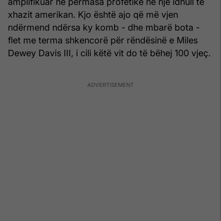
amplifikuar në përmasa profetike në një idhull të
xhazit amerikan. Kjo është ajo që më vjen
ndërmend ndërsa ky komb - dhe mbarë bota -
flet me terma shkencorë për rëndësinë e Miles
Dewey Davis III, i cili këtë vit do të bëhej 100 vjeç.