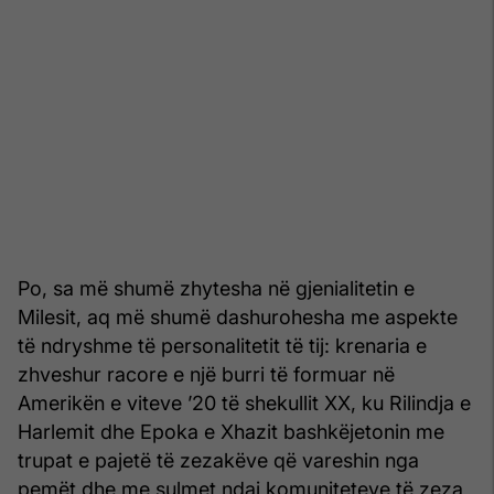
Po, sa më shumë zhytesha në gjenialitetin e
Milesit, aq më shumë dashurohesha me aspekte
të ndryshme të personalitetit të tij: krenaria e
zhveshur racore e një burri të formuar në
Amerikën e viteve ’20 të shekullit XX, ku Rilindja e
Harlemit dhe Epoka e Xhazit bashkëjetonin me
trupat e pajetë të zezakëve që vareshin nga
pemët dhe me sulmet ndaj komuniteteve të zeza