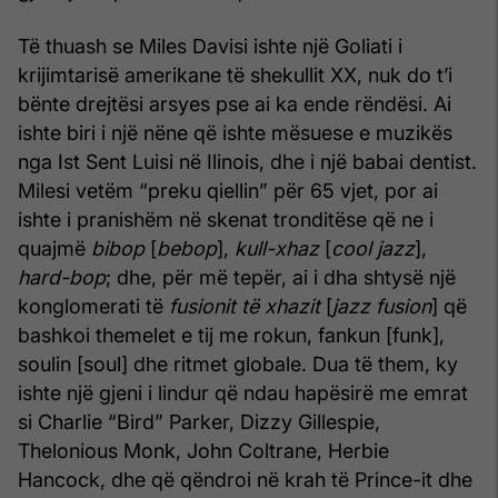
Të thuash se Miles Davisi ishte një Goliati i
krijimtarisë amerikane të shekullit XX, nuk do t’i
bënte drejtësi arsyes pse ai ka ende rëndësi. Ai
ishte biri i një nëne që ishte mësuese e muzikës
nga Ist Sent Luisi në Ilinois, dhe i një babai dentist.
Milesi vetëm “preku qiellin” për 65 vjet, por ai
ishte i pranishëm në skenat tronditëse që ne i
quajmë
bibop
[
bebop
],
kull-xhaz
[
cool jazz
],
hard-bop
; dhe, për më tepër, ai i dha shtysë një
konglomerati të
fusionit të xhazit
[
jazz fusion
] që
bashkoi themelet e tij me rokun, fankun [funk],
soulin [soul] dhe ritmet globale. Dua të them, ky
ishte një gjeni i lindur që ndau hapësirë me emrat
si Charlie “Bird” Parker, Dizzy Gillespie,
Thelonious Monk, John Coltrane, Herbie
Hancock, dhe që qëndroi në krah të Prince-it dhe