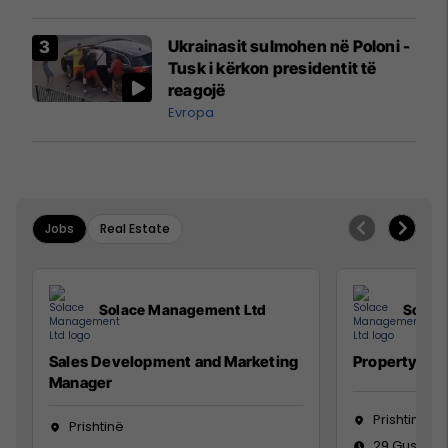
interceptuar fluturaken e Qatar
Airways që po shkonte drejt
Ukrainasit sulmohen në Poloni -
Mançesterit
Tusk i kërkon presidentit të
reagojë
Evropa
Jobs
Real Estate
Solace Management Ltd
Solac
Sales Development and Marketing
Property Ma
Manager
Prishtinë
Prishtinë
29 Gusht 2