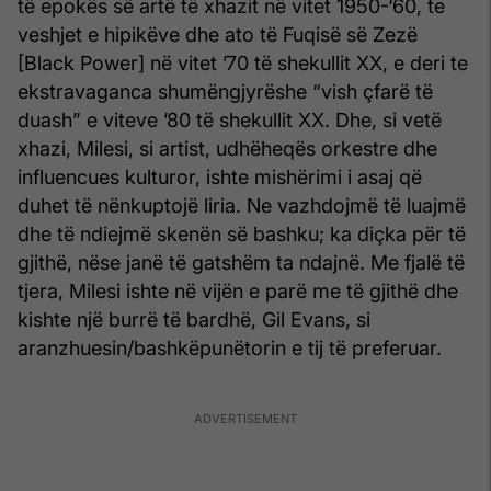
të epokës së artë të xhazit në vitet 1950-‘60, te
veshjet e hipikëve dhe ato të Fuqisë së Zezë
[Black Power] në vitet ’70 të shekullit XX, e deri te
ekstravaganca shumëngjyrëshe “vish çfarë të
duash” e viteve ’80 të shekullit XX. Dhe, si vetë
xhazi, Milesi, si artist, udhëheqës orkestre dhe
influencues kulturor, ishte mishërimi i asaj që
duhet të nënkuptojë liria. Ne vazhdojmë të luajmë
dhe të ndiejmë skenën së bashku; ka diçka për të
gjithë, nëse janë të gatshëm ta ndajnë. Me fjalë të
tjera, Milesi ishte në vijën e parë me të gjithë dhe
kishte një burrë të bardhë, Gil Evans, si
aranzhuesin/bashkëpunëtorin e tij të preferuar.