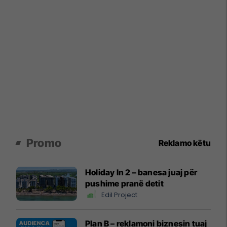
Promo
Reklamo këtu
Holiday In 2 – banesa juaj për
pushime pranë detit
Edil Project
Plan B – reklamoni biznesin tuaj