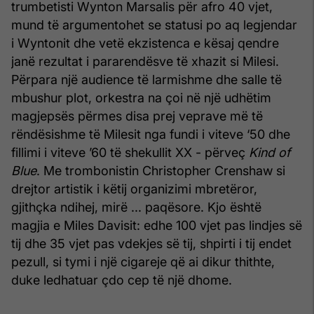
trumbetisti Wynton Marsalis për afro 40 vjet,
mund të argumentohet se statusi po aq legjendar
i Wyntonit dhe vetë ekzistenca e kësaj qendre
janë rezultat i pararendësve të xhazit si Milesi.
Përpara një audience të larmishme dhe salle të
mbushur plot, orkestra na çoi në një udhëtim
magjepsës përmes disa prej veprave më të
rëndësishme të Milesit nga fundi i viteve ‘50 dhe
fillimi i viteve ’60 të shekullit XX - përveç
Kind of
Blue
. Me trombonistin Christopher Crenshaw si
drejtor artistik i këtij organizimi mbretëror,
gjithçka ndihej, mirë ... paqësore. Kjo është
magjia e Miles Davisit: edhe 100 vjet pas lindjes së
tij dhe 35 vjet pas vdekjes së tij, shpirti i tij endet
pezull, si tymi i një cigareje që ai dikur thithte,
duke ledhatuar çdo cep të një dhome.