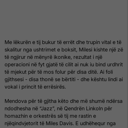
Me lëkurën e tij bukur të errët dhe trupin vital e të
skalitur nga ushtrimet e boksit, Milesi kishte një zë
të ngjirur në mënyrë ikonike, rezultat i një
operacioni në fyt gjatë të cilit ai nuk iu bind urdhrit
të mjekut për të mos folur për disa ditë. Ai foli
gjithsesi - disa thonë se bërtiti - dhe kështu lindi ai
vokal i princit të errësirës.
Mendova për të gjitha këto dhe më shumë ndërsa
ndodhesha në “Jazz”, në Qendrën Linkoln për
homazhin e orkestrës së tij me rastin e
njëqindvjetorit të Miles Davis. E udhëhequr nga