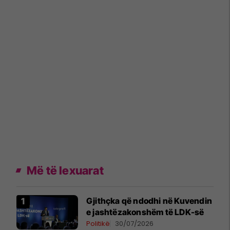
Më të lexuarat
Gjithçka që ndodhi në Kuvendin
e jashtëzakonshëm të LDK-së
Politikë
30/07/2026