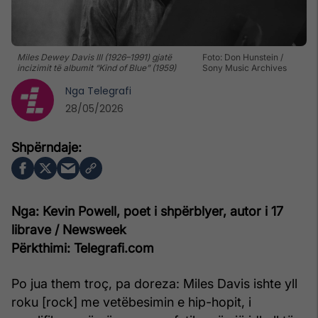
Miles Dewey Davis III (1926–1991) gjatë
Foto: Don Hunstein /
incizimit të albumit “Kind of Blue” (1959)
Sony Music Archives
Nga
Telegrafi
28/05/2026
Nga: Kevin Powell, poet i shpërblyer, autor i 17
librave / Newsweek
Përkthimi: Telegrafi.com
Po jua them troç, pa doreza: Miles Davis ishte yll
roku [rock] me vetëbesimin e hip-hopit, i