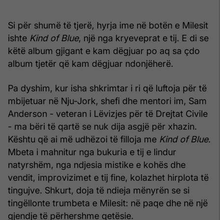
Si për shumë të tjerë, hyrja ime në botën e Milesit
ishte
Kind of Blue
, një nga kryeveprat e tij. E di se
këtë album gjigant e kam dëgjuar po aq sa çdo
album tjetër që kam dëgjuar ndonjëherë.
Pa dyshim, kur isha shkrimtar i ri që luftoja për të
mbijetuar në Nju-Jork, shefi dhe mentori im, Sam
Anderson - veteran i Lëvizjes për të Drejtat Civile
- ma bëri të qartë se nuk dija asgjë për xhazin.
Kështu që ai më udhëzoi të filloja me
Kind of Blue
.
Mbeta i mahnitur nga bukuria e tij e lindur
natyrshëm, nga ndjesia mistike e kohës dhe
vendit, improvizimet e tij fine, kolazhet hirplota të
tingujve. Shkurt, doja të ndieja mënyrën se si
tingëllonte trumbeta e Milesit: në paqe dhe në një
gjendje të përhershme qetësie.