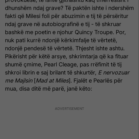
dhunshëm ndaj grave? Të paktën ishte i ndershëm
fakti që Milesi foli për abuzimin e tij të përsëritur
ndaj grave në autobiografinë e tij - të shkruar
bashkë me poetin e njohur Quincy Troupe. Por,
nuk pati kurrë ndonjë kërkimfalje të vërtetë,
ndonjë pendesë të vërtetë. Thjesht ishte ashtu.
Pikërisht për këtë arsye, shkrimtarja që ka fituar
shumë çmime, Pearl Cleage, pas rrëfimit të tij
shkroi librin e saj brilant të shkurtër,
E nervozuar
me Majlsin
[
Mad at Miles
]. Fjalët e Pearlës për
mua, disa ditë më parë, janë këto: