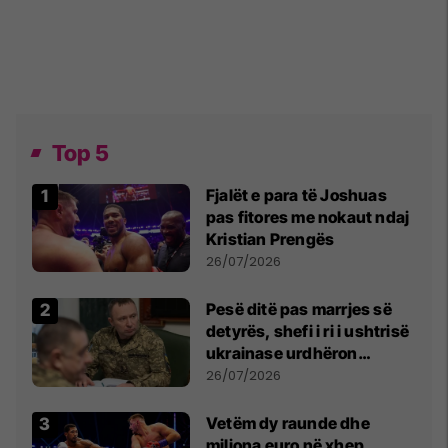
Top 5
Fjalët e para të Joshuas
pas fitores me nokaut ndaj
Kristian Prengës
26/07/2026
Pesë ditë pas marrjes së
detyrës, shefi i ri i ushtrisë
ukrainase urdhëron
kontroll të madh
26/07/2026
Vetëm dy raunde dhe
miliona euro në xhep,