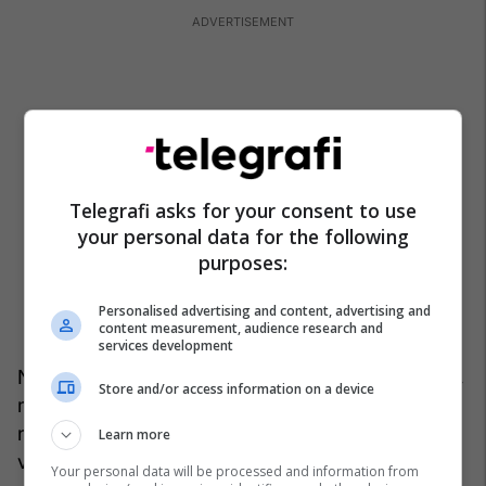
Telegrafi asks for your consent to use
your personal data for the following
purposes:
Personalised advertising and content, advertising and
content measurement, audience research and
services development
Ndaj, ndërsa i afrohemi 250-vjetorit të këtij shteti,
Store and/or access information on a device
me gjithë plagët e tij të dukshme, mendoj të
njëjtën gjë edhe për Miles Davisin që mbush 100
Learn more
vjet. Cilat janë mësimet? Çfarë mund të bëjmë
Your personal data will be processed and information from