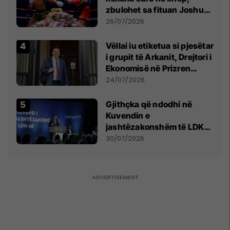
zbulohet sa fituan Joshua
e Prenga
26/07/2026
Vëllai iu etiketua si pjesëtar
i grupit të Arkanit, Drejtori i
Ekonomisë në Prizren
mohon pretendimet
24/07/2026
Gjithçka që ndodhi në
Kuvendin e
jashtëzakonshëm të LDK-
së
30/07/2026