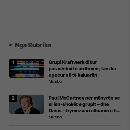
Nga Rubrika
Grupi Kraftwerk dikur
parashikoi të ardhmen; tani ka
ngecur në të kaluarën
Muzika
Paul McCartney për mënyrën se
si ish-shokët e grupit – dhe
Oasis – frymëzuan albumin e tij
të ri nostalgjik
Muzika