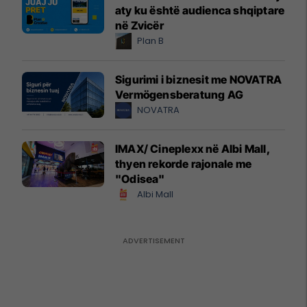
aty ku është audienca shqiptare
në Zvicër
Plan B
Sigurimi i biznesit me NOVATRA
Vermögensberatung AG
NOVATRA
IMAX/ Cineplexx në Albi Mall,
thyen rekorde rajonale me
"Odisea"
Albi Mall