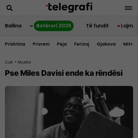
Ballina
Botërori 2026
Të fundit
Lajme
Prishtina
Prizreni
Peja
Ferizaj
Gjakova
Mitrov
Cult
>
Muzika
Pse Miles Davisi ende ka rëndësi