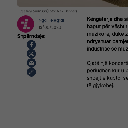
Jessica Simpson
(Foto: Alex Berger)
Këngëtarja dhe s
Nga
Telegrafi
hapur për vështirë
13/06/2026
muzikore, duke z
ndryshuar pamjen
industrisë së muz
Gjatë një koncert
periudhën kur u 
shpejt e kuptoi se
të gjykohej.