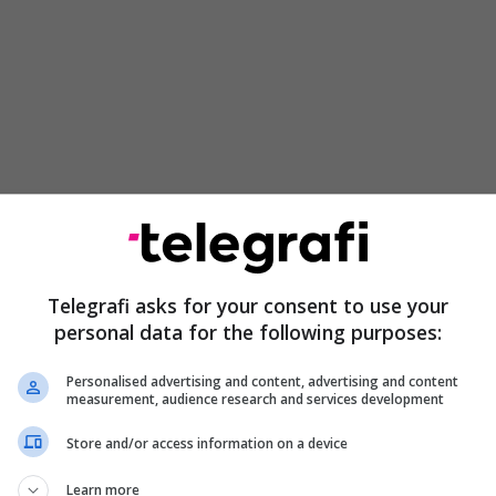
im të karrierës ishte krahasuar vazhdimisht me yjet e
ney Spears dhe Christina Aguilera.
Telegrafi asks for your consent to use your
personal data for the following purposes:
a nënshkruar kontratë vetëm për zërin tim, por më
: ‘Në rregull, duhet të humbësh rreth shtatë
Personalised advertising and content, advertising and content
measurement, audience research and services development
oi Simpson.
Store and/or access information on a device
Learn more