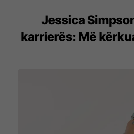
Jessica Simpson 
karrierës: Më kërk