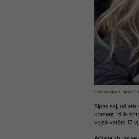
Foto: Jessica Simpson/I
Sipas saj, në atë
koment i tillë ish
vajzë vetëm 17 vj
Artistja zbuloi s