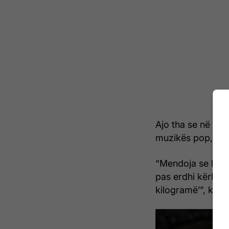
Ajo tha se në fill
muzikës pop, Brit
“Mendoja se kish
pas erdhi kërkesa
kilogramë’”, kujt