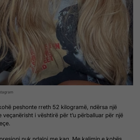
nstagram
 kohë peshonte rreth 52 kilogramë, ndërsa një
te veçanërisht i vështirë për t’u përballuar për një
eçe.
e presioni nuk ndaloi me kaq. Me kalimin e kohës,