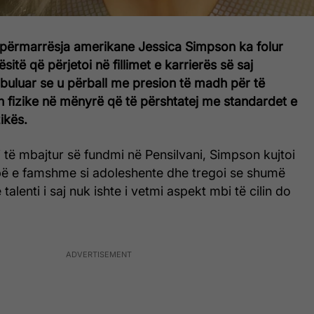
ipërmarrësja amerikane Jessica Simpson ka folur
sitë që përjetoi në fillimet e karrierës së saj
buluar se u përball me presion të madh për të
 fizike në mënyrë që të përshtatej me standardet e
ikës.
i të mbajtur së fundmi në Pensilvani, Simpson kujtoi
bë e famshme si adoleshente dhe tregoi se shumë
 talenti i saj nuk ishte i vetmi aspekt mbi të cilin do