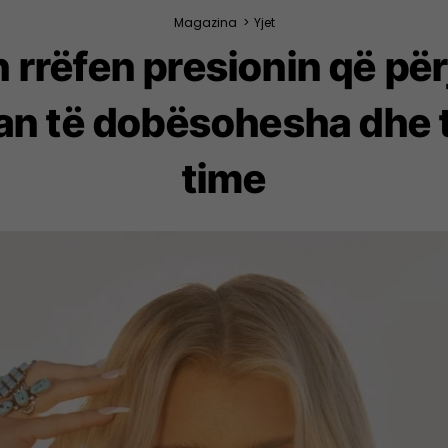
Magazina
>
Yjet
rrëfen presionin që përje
uan të dobësohesha dhe 
time