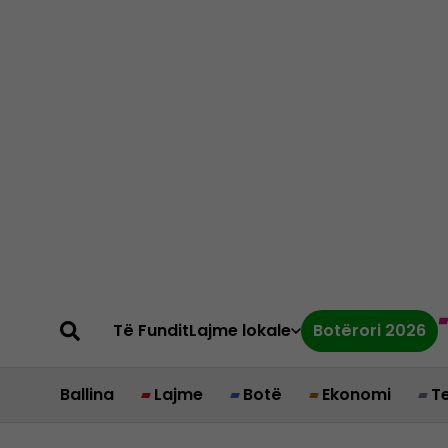
Të Fundit
Lajme lokale
Botërori 2026
Ballina
Lajme
Botë
Ekonomi
T