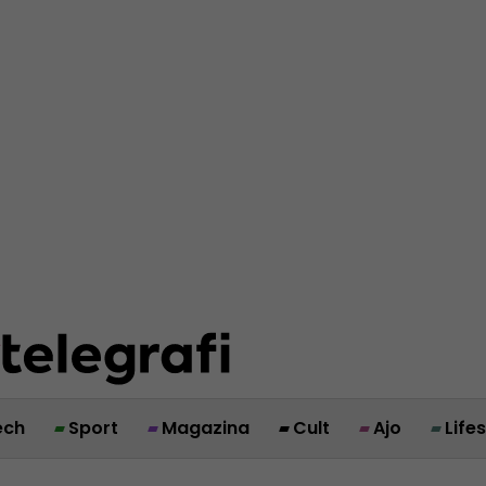
ech
Sport
Magazina
Cult
Ajo
Life