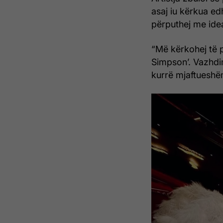
asaj iu kërkua edh
përputhej me idea
“Më kërkohej të 
Simpson’. Vazhdim
kurrë mjaftueshëm