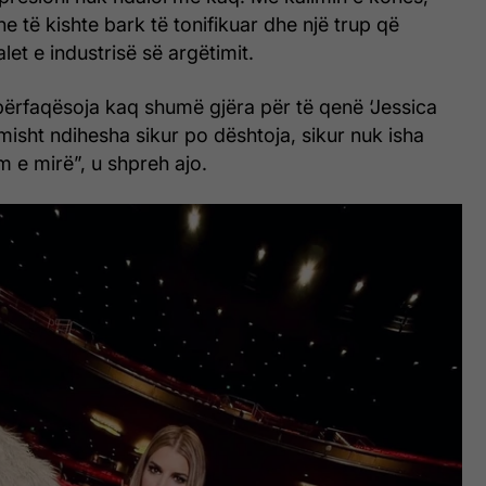
e të kishte bark të tonifikuar dhe një trup që
let e industrisë së argëtimit.
përfaqësoja kaq shumë gjëra për të qenë ‘Jessica
isht ndihesha sikur po dështoja, sikur nuk isha
 e mirë”, u shpreh ajo.