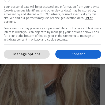
Your personal data will be processed and information from your device
(cookies, unique identifiers, and other device data) may be stored by,
accessed by and shared with 369 partners, or used specifically by this
site. We and our partners may use precise geolocation data.
List of
partners.
Some vendors may process your personal data on the basis of legitimate
interest, which you can object to by managing your options below. Look
for a link at the bottom of this page or in the site menu to manage or
withdraw consent in privacy and cookie settings.
Manage options
Consent