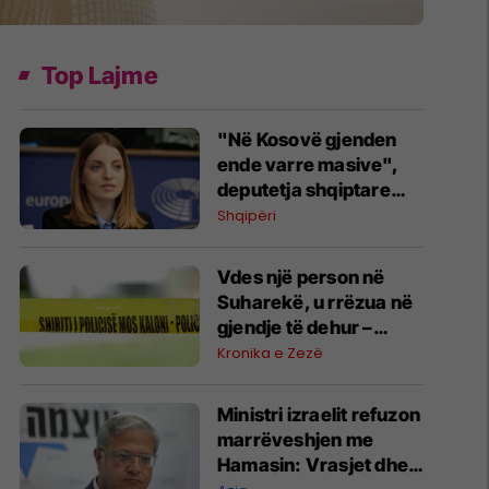
Top Lajme
"Në Kosovë gjenden
ende varre masive",
deputetja shqiptare
kundërshton
Shqipëri
konsullatën serbe në
Shkodër: Të dielën
Vdes një person në
protestë
Suharekë, u rrëzua në
gjendje të dehur –
hetohet rasti
Kronika e Zezë
Ministri izraelit refuzon
marrëveshjen me
Hamasin: Vrasjet dhe