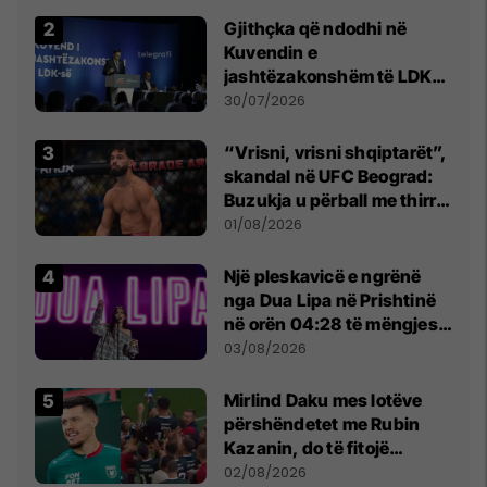
Gjithçka që ndodhi në
Kuvendin e
jashtëzakonshëm të LDK-
së
30/07/2026
“Vrisni, vrisni shqiptarët”,
skandal në UFC Beograd:
Buzukja u përball me thirrje
anti-shqiptare nga
01/08/2026
tribunat
Një pleskavicë e ngrënë
nga Dua Lipa në Prishtinë
në orën 04:28 të mëngjesit
- dhe bota digjitale serbe
03/08/2026
shpall gjendjen e luftës
Mirlind Daku mes lotëve
përshëndetet me Rubin
Kazanin, do të fitojë
miliona te Spartak Moska
02/08/2026