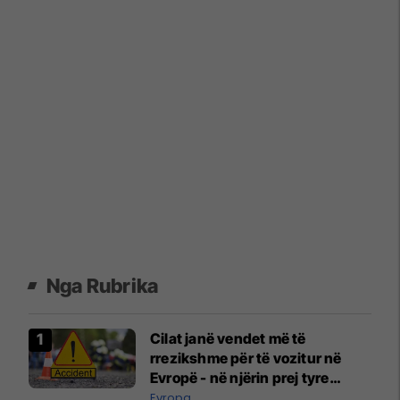
Nga Rubrika
Cilat janë vendet më të
rrezikshme për të vozitur në
Evropë - në njërin prej tyre
udhëtojnë edhe shumë
Evropa