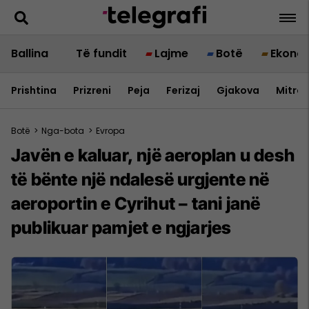
Ballina
Të fundit
Lajme
Botë
Ekono
Prishtina
Prizreni
Peja
Ferizaj
Gjakova
Mitrov
Botë
>
Nga-bota
>
Evropa
Javën e kaluar, një aeroplan u desh
të bënte një ndalesë urgjente në
aeroportin e Cyrihut – tani janë
publikuar pamjet e ngjarjes