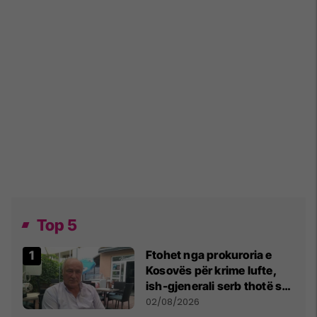
Top 5
Ftohet nga prokuroria e
Kosovës për krime lufte,
ish-gjenerali serb thotë se
dikush e tradhtoi në
02/08/2026
Beograd