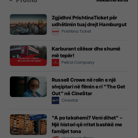
Zgjidhni PrishtinaTicket për
udhëtimin tuaj drejt Hamburgut
Prishtina Ticket
Karburant cilësor dhe shumë
më tepër!
Petrol Company
Russell Crowe në rolin e një
shqiptari në filmin e ri “The Get
Out” në CineStar
Cinestar
"A po takohemi? Veni dihet" –
Një histori që rritet bashkë me
familjet tona