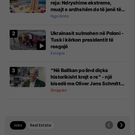
reja: Ndryshime ekstreme,
muajt e ardhshëm do të jenë të
pazakontë
Nga Bota
Ukrainasit sulmohen në Poloni -
Tusk i kërkon presidentit të
reagojë
Evropa
“Në Ballkan po lind diçka
historikisht krejt e re” - një
bisedë me Oliver Jens Schmitt
mbi protestat në Shqipëri dhe të
Shqipëri
kaluarën e rajonit
Jobs
Real Estate