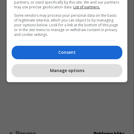
partners, or used specifically by this site. We and our partners
may use precise geolocation data.
List of partners.
Some vendors may process your personal data on the basis
of legitimate interest, which you can object to by managing
your options below. Look for a link at the bottom of this page
or in the site menu to manage or withdraw consent in privacy
and cookie settings.
Consent
Manage options
Promo
Reklamo këtu