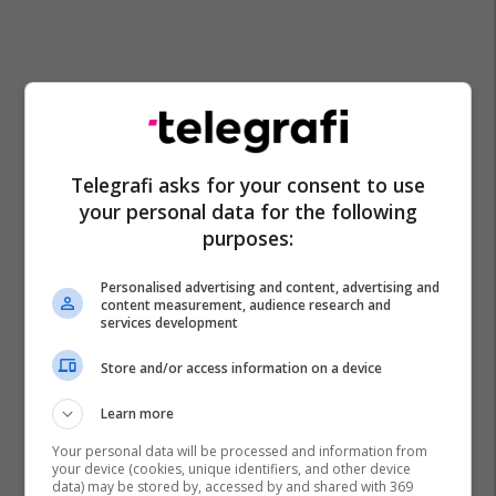
Telegrafi asks for your consent to use
your personal data for the following
Cyrihu
Zvicra
Aeroplani
purposes:
Personalised advertising and content, advertising and
content measurement, audience research and
services development
Store and/or access information on a device
Learn more
Your personal data will be processed and information from
your device (cookies, unique identifiers, and other device
data) may be stored by, accessed by and shared with 369