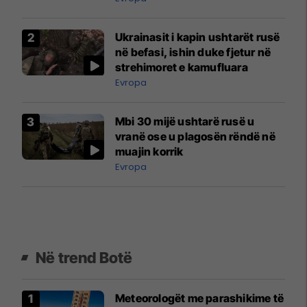
mërgimtarë
Ukrainasit i kapin ushtarët rusë
në befasi, ishin duke fjetur në
strehimoret e kamufluara
Evropa
Mbi 30 mijë ushtarë rusë u
vranë ose u plagosën rëndë në
muajin korrik
Evropa
Në trend Botë
Meteorologët me parashikime të