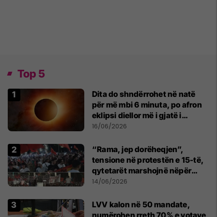
Top 5
Dita do shndërrohet në natë
për më mbi 6 minuta, po afron
eklipsi diellor më i gjatë i
shekullit të 21-të
16/06/2026
“Rama, jep dorëheqjen”,
tensione në protestën e 15-të,
qytetarët marshojnë nëpër
kryeqytet
14/06/2026
LVV kalon në 50 mandate,
numërohen rreth 70% e votave