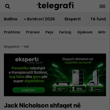
Ballina
Botërori 2026
Eksperti
Të fundit
Prishtina
Prizreni
Peja
Ferizaj
Gjakova
Mitrov
Magazina
>
Yjet
Jack Nicholson shfaqet në