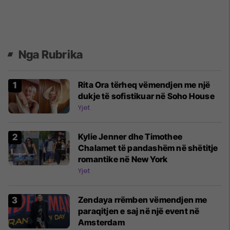
Nga Rubrika
Rita Ora tërheq vëmendjen me një
dukje të sofistikuar në Soho House
Yjet
Kylie Jenner dhe Timothee
Chalamet të pandashëm në shëtitje
romantike në New York
Yjet
Zendaya rrëmben vëmendjen me
paraqitjen e saj në një event në
Amsterdam