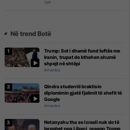
Yjet
Në trend Botë
Trump: Sot i dhamë fund luftës me
Iranin, trupat do kthehen shumë
shpejt në shtëpi
Amerika
Qindra studentë braktisin
diplomimin gjatë fjalimit të shefit të
Google
Amerika
Netanyahu tha se Izraeli nuk do të
largohet nga Libani, reagon Trump