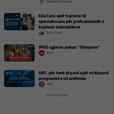
Mabetex Group
EduCare sjell trajnime të
specializuara për profesionistët e
kujdesit shëndetësor
Edu Care
IPKO zgjeron pakon “Diaspora”
IPKO
UBT, për herë të parë sjell në Kosovë
programet e së ardhmes
UBT