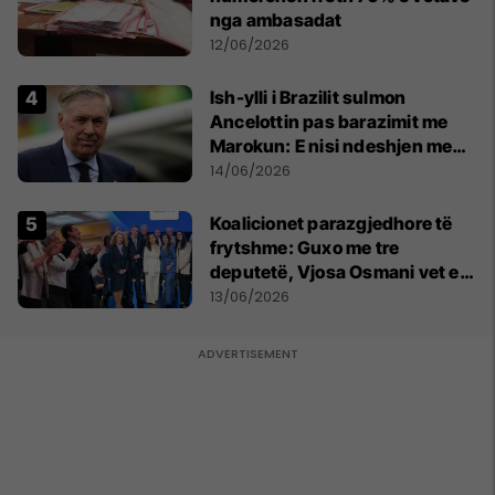
nga ambasadat
12/06/2026
Ish-ylli i Brazilit sulmon
Ancelottin pas barazimit me
Marokun: E nisi ndeshjen me
formacionin e gabuar
14/06/2026
Koalicionet parazgjedhore të
frytshme: Guxo me tre
deputetë, Vjosa Osmani vet e
treta në Kuvend
13/06/2026