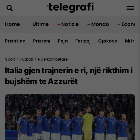
Home
Ultime
Notizie
Mondo
Econo
Prishtina
Prizreni
Peja
Ferizaj
Gjakova
Mitrov
Sport
>
Futboll
>
Ndërkombëtare
Italia gjen trajnerin e ri, një rikthim i
bujshëm te Azzurët