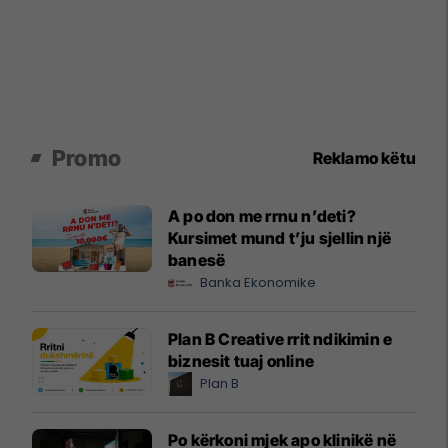
Promo
Reklamo këtu
A po don me rrnu n’deti?
Kursimet mund t’ju sjellin një
banesë
Banka Ekonomike
Plan B Creative rrit ndikimin e
biznesit tuaj online
Plan B
Po kërkoni mjek apo klinikë në