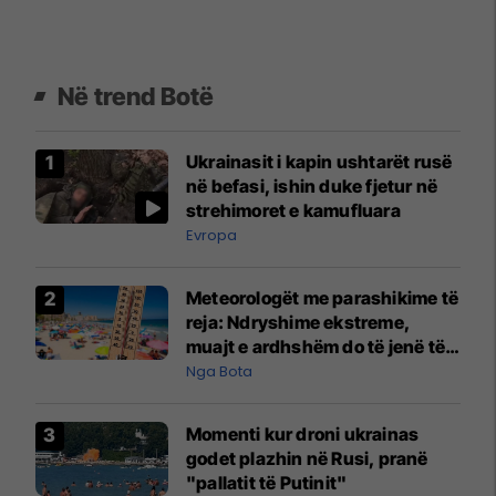
Në trend Botë
Ukrainasit i kapin ushtarët rusë
në befasi, ishin duke fjetur në
strehimoret e kamufluara
Evropa
Meteorologët me parashikime të
reja: Ndryshime ekstreme,
muajt e ardhshëm do të jenë të
pazakontë
Nga Bota
Momenti kur droni ukrainas
godet plazhin në Rusi, pranë
"pallatit të Putinit"