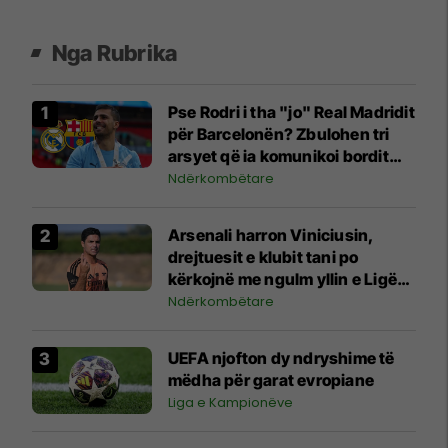
Nga Rubrika
Pse Rodri i tha "jo" Real Madridit
për Barcelonën? Zbulohen tri
arsyet që ia komunikoi bordit
madrilen
Ndërkombëtare
Arsenali harron Viniciusin,
drejtuesit e klubit tani po
kërkojnë me ngulm yllin e Ligës
Premier
Ndërkombëtare
UEFA njofton dy ndryshime të
mëdha për garat evropiane
Liga e Kampionëve