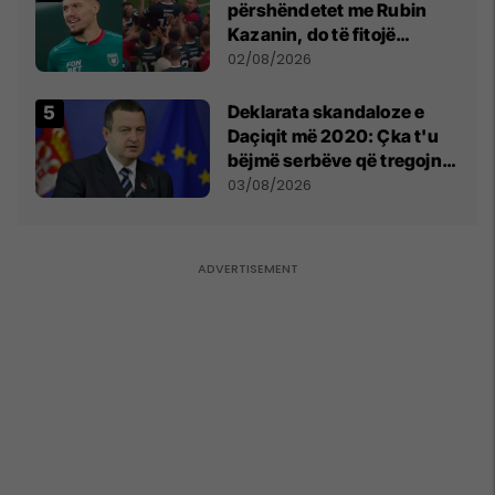
përshëndetet me Rubin
Kazanin, do të fitojë
miliona te Spartak Moska
02/08/2026
​Deklarata skandaloze e
Daçiqit më 2020: Çka t'u
bëjmë serbëve që tregojnë
ku janë varrosur shqiptarët
03/08/2026
në Serbi