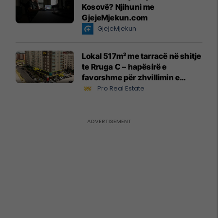
Kosovë? Njihuni me
GjejeMjekun.com
GjejeMjekun
Lokal 517m² me tarracë në shitje
te Rruga C – hapësirë e
favorshme për zhvillimin e
biznesit #15796
Pro Real Estate