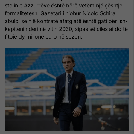
stolin e Azzurrëve është bërë vetëm një çështje
formalitetesh. Gazetari i njohur Nicolo Schira
zbuloi se një kontratë afatgjatë është gati për ish-
kapitenin deri në vitin 2030, sipas së cilës ai do të
fitojë dy milionë euro në sezon.