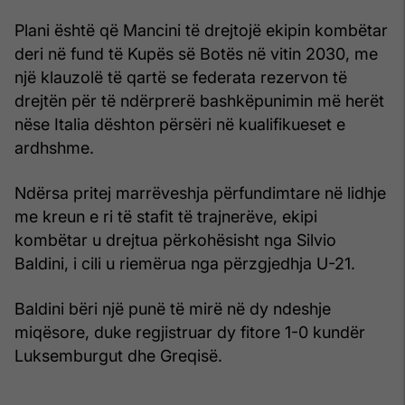
Plani është që Mancini të drejtojë ekipin kombëtar
deri në fund të Kupës së Botës në vitin 2030, me
një klauzolë të qartë se federata rezervon të
drejtën për të ndërprerë bashkëpunimin më herët
nëse Italia dështon përsëri në kualifikueset e
ardhshme.
Ndërsa pritej marrëveshja përfundimtare në lidhje
me kreun e ri të stafit të trajnerëve, ekipi
kombëtar u drejtua përkohësisht nga Silvio
Baldini, i cili u riemërua nga përzgjedhja U-21.
Baldini bëri një punë të mirë në dy ndeshje
miqësore, duke regjistruar dy fitore 1-0 kundër
Luksemburgut dhe Greqisë.