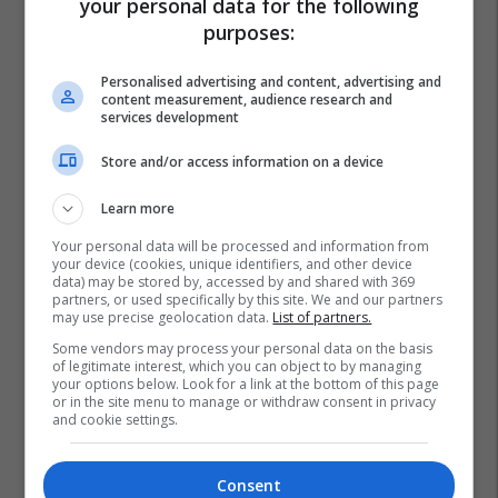
your personal data for the following
purposes:
Personalised advertising and content, advertising and
content measurement, audience research and
services development
Store and/or access information on a device
Learn more
Your personal data will be processed and information from
your device (cookies, unique identifiers, and other device
data) may be stored by, accessed by and shared with 369
partners, or used specifically by this site. We and our partners
may use precise geolocation data.
List of partners.
Some vendors may process your personal data on the basis
of legitimate interest, which you can object to by managing
your options below. Look for a link at the bottom of this page
Kombëtarja E Italisë
Roberto Mancini
or in the site menu to manage or withdraw consent in privacy
and cookie settings.
Consent