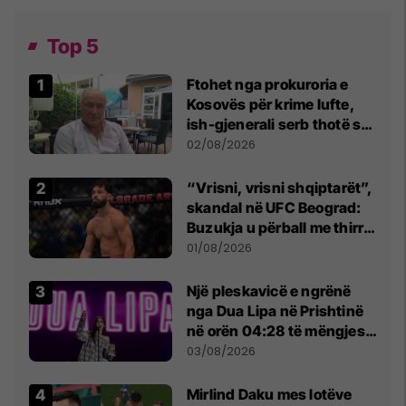
Top 5
Ftohet nga prokuroria e
Kosovës për krime lufte,
ish-gjenerali serb thotë se
dikush e tradhtoi në
02/08/2026
Beograd
“Vrisni, vrisni shqiptarët”,
skandal në UFC Beograd:
Buzukja u përball me thirrje
anti-shqiptare nga
01/08/2026
tribunat
Një pleskavicë e ngrënë
nga Dua Lipa në Prishtinë
në orën 04:28 të mëngjesit
- dhe bota digjitale serbe
03/08/2026
shpall gjendjen e luftës
Mirlind Daku mes lotëve