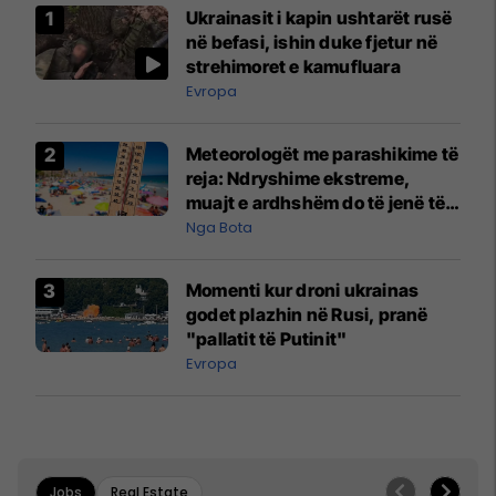
Ukrainasit i kapin ushtarët rusë
në befasi, ishin duke fjetur në
strehimoret e kamufluara
Evropa
Meteorologët me parashikime të
reja: Ndryshime ekstreme,
muajt e ardhshëm do të jenë të
pazakontë
Nga Bota
Momenti kur droni ukrainas
godet plazhin në Rusi, pranë
"pallatit të Putinit"
Evropa
Jobs
Real Estate