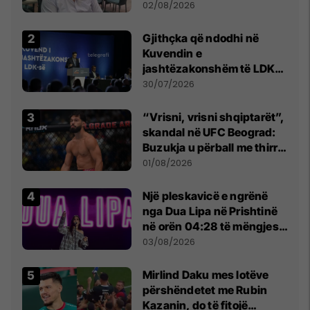
dikush e tradhtoi në
02/08/2026
Beograd
Gjithçka që ndodhi në
Kuvendin e
jashtëzakonshëm të LDK-
së
30/07/2026
“Vrisni, vrisni shqiptarët”,
skandal në UFC Beograd:
Buzukja u përball me thirrje
anti-shqiptare nga
01/08/2026
tribunat
Një pleskavicë e ngrënë
nga Dua Lipa në Prishtinë
në orën 04:28 të mëngjesit
- dhe bota digjitale serbe
03/08/2026
shpall gjendjen e luftës
Mirlind Daku mes lotëve
përshëndetet me Rubin
Kazanin, do të fitojë