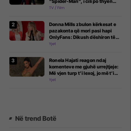
"Spider-Man", i cili po thyen
rekorde në kinema
TV / Film
Donna Mills zbulon kërkesat e
pazakonta që mori pasi hapi
OnlyFans: Dikush dëshiron të
më shohë duke shtypur rrush
Yjet
me këmbë
Ronela Hajati reagon ndaj
komenteve me gjuhë urrejtjeje:
Më vjen turp t’i lexoj, jo më t’i
shkruaj
Yjet
Në trend Botë