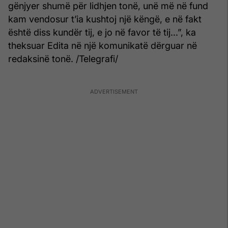
gënjyer shumë për lidhjen tonë, unë më në fund
kam vendosur t’ia kushtoj një këngë, e në fakt
është diss kundër tij, e jo në favor të tij...”, ka
theksuar Edita në një komunikatë dërguar në
redaksinë tonë. /Telegrafi/