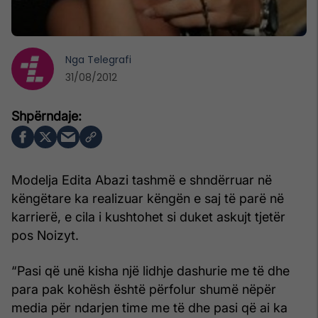
Nga
Telegrafi
31/08/2012
Modelja Edita Abazi tashmë e shndërruar në
këngëtare ka realizuar këngën e saj të parë në
karrierë, e cila i kushtohet si duket askujt tjetër
pos Noizyt.
“Pasi që unë kisha një lidhje dashurie me të dhe
para pak kohësh është përfolur shumë nëpër
media për ndarjen time me të dhe pasi që ai ka