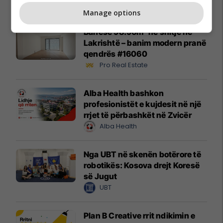
Promo
Reklamo këtu
Manage options
Banesë 98.96m² në shitje në
Lakrishtë – banim modern pranë
qendrës #16060
Pro Real Estate
Alba Health bashkon
profesionistët e kujdesit në një
rrjet të përbashkët në Zvicër
Alba Health
Nga UBT në skenën botërore të
robotikës: Kosova drejt Koresë
së Jugut
UBT
Plan B Creative rrit ndikimin e