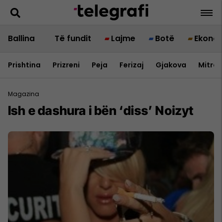
Ballina
Të fundit
Lajme
Botë
Ekono
Prishtina
Prizreni
Peja
Ferizaj
Gjakova
Mitrov
Magazina
Ish e dashura i bën ‘diss’ Noizyt