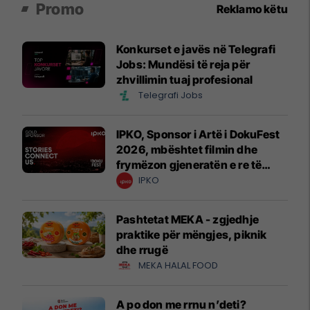
Promo
Reklamo këtu
Konkurset e javës në Telegrafi
Jobs: Mundësi të reja për
zhvillimin tuaj profesional
Telegrafi Jobs
IPKO, Sponsor i Artë i DokuFest
2026, mbështet filmin dhe
frymëzon gjeneratën e re të
krijuesve
IPKO
Pashtetat MEKA - zgjedhje
praktike për mëngjes, piknik
dhe rrugë
MEKA HALAL FOOD
A po don me rrnu n’deti?