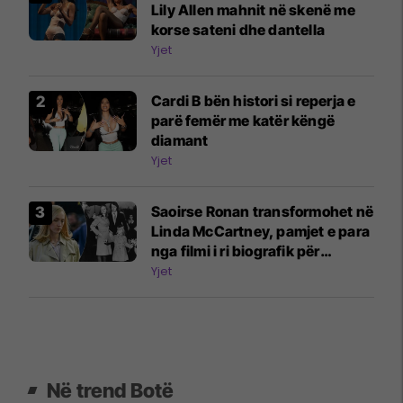
Lily Allen mahnit në skenë me
korse sateni dhe dantella
Yjet
Cardi B bën histori si reperja e
parë femër me katër këngë
diamant
Yjet
Saoirse Ronan transformohet në
Linda McCartney, pamjet e para
nga filmi i ri biografik për
Beatles
Yjet
Në trend Botë