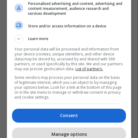
Personalised advertising and content, advertising and
content measurement, audience research and
services development
Store and/or access information on a device
Learn more
Your personal data will be processed and information from
your device (cookies, unique identifiers, and other device
data) may be stored by, accessed by and shared with 369
partners, or used specifically by this site. We and our partners
Urim Çela
Alisa Maloku
Big Brother Vip Kosova
may use precise geolocation data.
List of partners.
Some vendors may process your personal data on the basis
of legitimate interest, which you can object to by managing
your options below. Look for a link at the bottom of this page
or in the site menu to manage or withdraw consent in privacy
and cookie settings.
Consent
Manage options