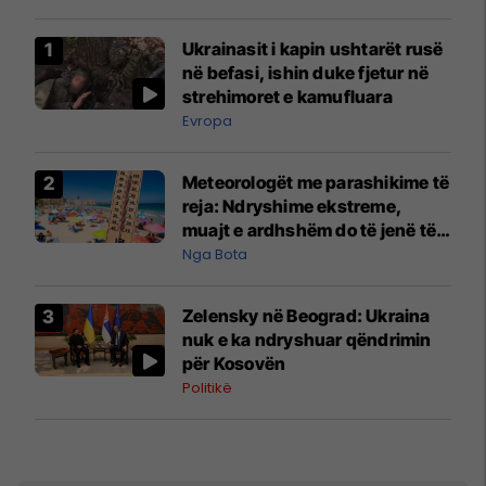
Ukrainasit i kapin ushtarët rusë
në befasi, ishin duke fjetur në
strehimoret e kamufluara
Evropa
Meteorologët me parashikime të
reja: Ndryshime ekstreme,
muajt e ardhshëm do të jenë të
pazakontë
Nga Bota
Zelensky në Beograd: Ukraina
nuk e ka ndryshuar qëndrimin
për Kosovën
Politikë