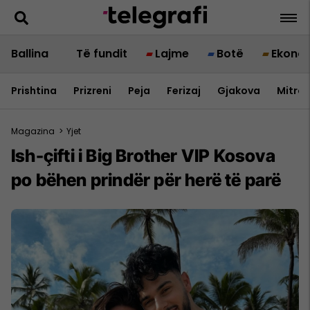
Ballina
Të fundit
Lajme
Botë
Ekono
Prishtina
Prizreni
Peja
Ferizaj
Gjakova
Mitrov
Magazina
>
Yjet
Ish-çifti i Big Brother VIP Kosova
po bëhen prindër për herë të parë