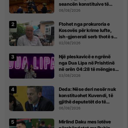
seancën konstituive të
Kuvendit
06/08/2026
Ftohet nga prokuroria e
Kosovës për krime lufte,
ish-gjenerali serb thotë se
dikush e tradhtoi në
02/08/2026
Beograd
Një pleskavicë e ngrënë
nga Dua Lipa në Prishtinë
në orën 04:28 të mëngjesit
- dhe bota digjitale serbe
03/08/2026
shpall gjendjen e luftës
Deda: Nëse deri nesër nuk
konstituohet Kuvendi, të
gjithë deputetët do të
bëjnë shkelje të rëndë
06/08/2026
kushtetuese
Mirlind Daku mes lotëve
përshëndetet me Rubin