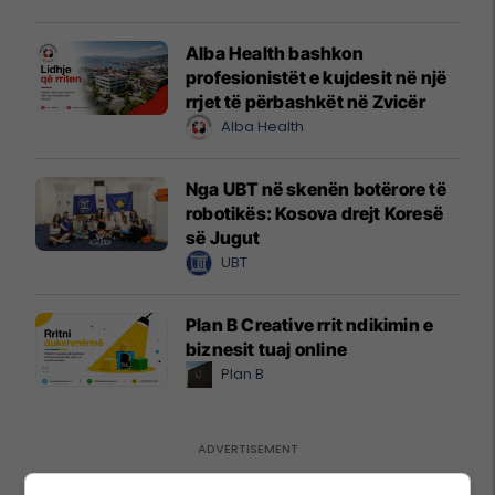
Alba Health bashkon
profesionistët e kujdesit në një
rrjet të përbashkët në Zvicër
Alba Health
Nga UBT në skenën botërore të
robotikës: Kosova drejt Koresë
së Jugut
UBT
Plan B Creative rrit ndikimin e
biznesit tuaj online
Plan B