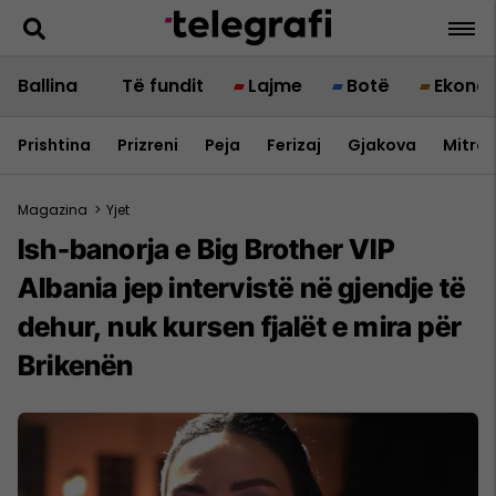
Ballina
Të fundit
Lajme
Botë
Ekono
Prishtina
Prizreni
Peja
Ferizaj
Gjakova
Mitrov
Magazina
>
Yjet
Ish-banorja e Big Brother VIP
Albania jep intervistë në gjendje të
dehur, nuk kursen fjalët e mira për
Brikenën