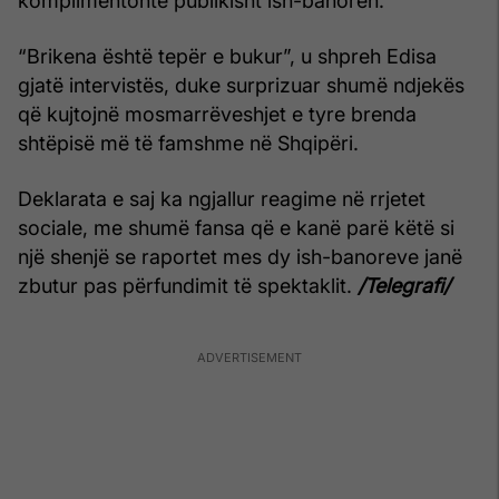
komplimentonte publikisht ish-banoren.
“Brikena është tepër e bukur”, u shpreh Edisa
gjatë intervistës, duke surprizuar shumë ndjekës
që kujtojnë mosmarrëveshjet e tyre brenda
shtëpisë më të famshme në Shqipëri.
Deklarata e saj ka ngjallur reagime në rrjetet
sociale, me shumë fansa që e kanë parë këtë si
një shenjë se raportet mes dy ish-banoreve janë
zbutur pas përfundimit të spektaklit.
/Telegrafi/