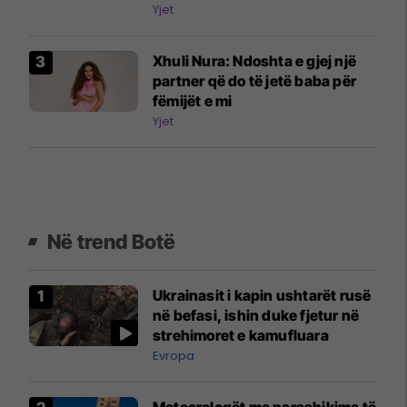
shkruaj
Yjet
Xhuli Nura: Ndoshta e gjej një
partner që do të jetë baba për
fëmijët e mi
Yjet
Në trend Botë
Ukrainasit i kapin ushtarët rusë
në befasi, ishin duke fjetur në
strehimoret e kamufluara
Evropa
Meteorologët me parashikime të