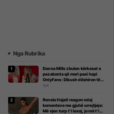
Nga Rubrika
Donna Mills zbulon kërkesat e
pazakonta që mori pasi hapi
OnlyFans: Dikush dëshiron të
më shohë duke shtypur rrush
Yjet
me këmbë
Ronela Hajati reagon ndaj
komenteve me gjuhë urrejtjeje:
Më vjen turp t’i lexoj, jo më t’i