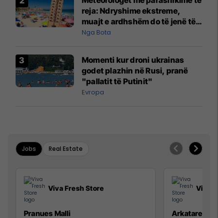
reja: Ndryshime ekstreme,
muajt e ardhshëm do të jenë të
pazakontë
Nga Bota
Momenti kur droni ukrainas
godet plazhin në Rusi, pranë
"pallatit të Putinit"
Evropa
Jobs
Real Estate
Viva Fresh Store
Viva F
Pranues Malli
Arkatare