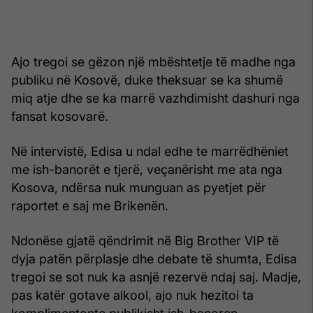
Ajo tregoi se gëzon një mbështetje të madhe nga
publiku në Kosovë, duke theksuar se ka shumë
miq atje dhe se ka marrë vazhdimisht dashuri nga
fansat kosovarë.
Në intervistë, Edisa u ndal edhe te marrëdhëniet
me ish-banorët e tjerë, veçanërisht me ata nga
Kosova, ndërsa nuk munguan as pyetjet për
raportet e saj me Brikenën.
Ndonëse gjatë qëndrimit në Big Brother VIP të
dyja patën përplasje dhe debate të shumta, Edisa
tregoi se sot nuk ka asnjë rezervë ndaj saj. Madje,
pas katër gotave alkool, ajo nuk hezitoi ta