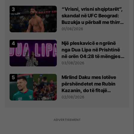
“Vrisni, vrisni shqiptarët”,
skandal në UFC Beograd:
Buzukja u përball me thirrje
anti-shqiptare nga
01/08/2026
tribunat
Një pleskavicë e ngrënë
nga Dua Lipa në Prishtinë
në orën 04:28 të mëngjesit
- dhe bota digjitale serbe
03/08/2026
shpall gjendjen e luftës
Mirlind Daku mes lotëve
përshëndetet me Rubin
Kazanin, do të fitojë
miliona te Spartak Moska
02/08/2026