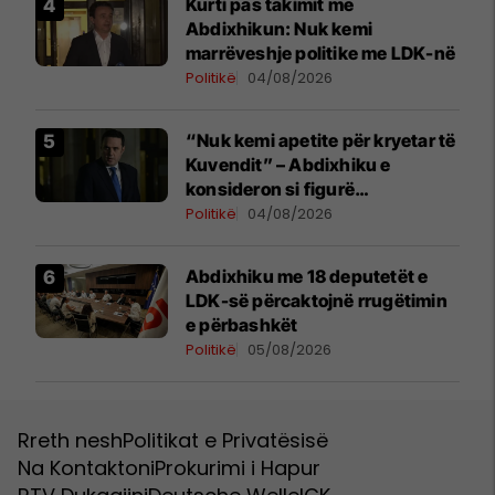
Kurti pas takimit me
Abdixhikun: Nuk kemi
marrëveshje politike me LDK-në
Politikë
04/08/2026
“Nuk kemi apetite për kryetar të
Kuvendit” – Abdixhiku e
konsideron si figurë
ceremoniale
Politikë
04/08/2026
Abdixhiku me 18 deputetët e
LDK-së përcaktojnë rrugëtimin
e përbashkët
Politikë
05/08/2026
Rreth nesh
Politikat e Privatësisë
Na Kontaktoni
Prokurimi i Hapur