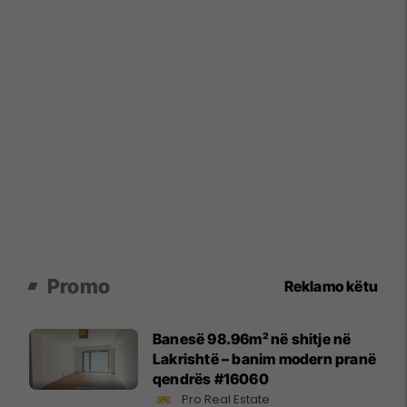
Promo
Reklamo këtu
Banesë 98.96m² në shitje në
Lakrishtë – banim modern pranë
qendrës #16060
Pro Real Estate