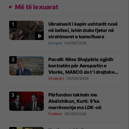
Më të lexuarat
Ukrainasit i kapin ushtarët rusë
në befasi, ishin duke fjetur në
strehimoret e kamufluara
Evropa
04/08/2026
Pacolli: Nëse Shqipëria zgjidh
kontratën për Aeroportin e
Vlorës, MABCO do t’i drejtohet
arbitrazhit ndërkombëtar
Shqipëri
05/08/2026
Përfundon takimin me
Abdixhikun, Kurti: S'ka
marrëveshje me LDK-në
Politikë
05/08/2026