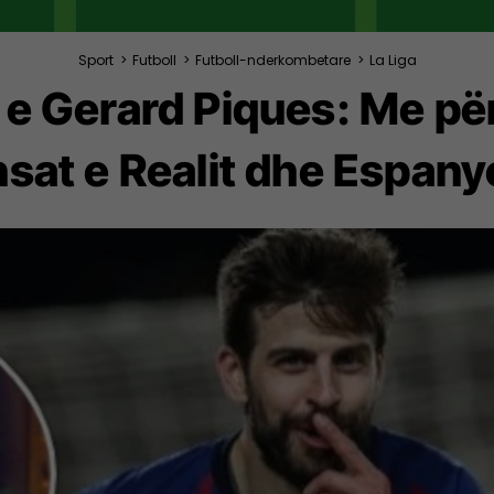
Sport
>
Futboll
>
Futboll-nderkombetare
>
La Liga
 e Gerard Piques: Me përg
nsat e Realit dhe Espanyo