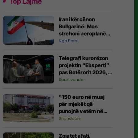
Top Lajme
Irani kërcënon
Bullgarinë: Mos
strehoni aeroplanë
ushtarakë amerikanë
Nga Bota
Telegrafi kurorëzon
projektin “Eksperti”
pas Botërorit 2026,
ndan çmimet
Sport vendor
kryesore për fituesit
"150 euro në muaj
për mjekët që
punojnë vetëm në
sektorin publik
Shëndetësi
shëndetësor",
Ministria e
Zgjatet afati,