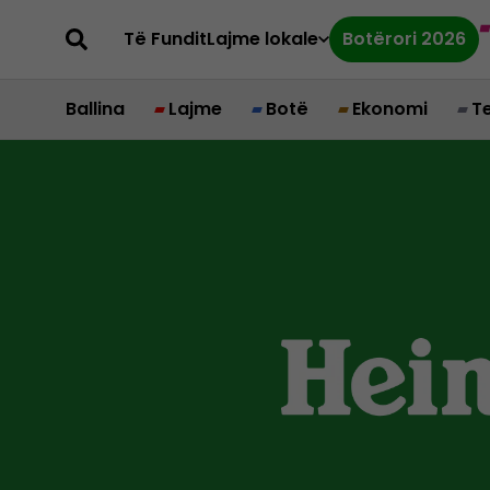
Të Fundit
Lajme lokale
Botërori 2026
Ballina
Lajme
Botë
Ekonomi
T