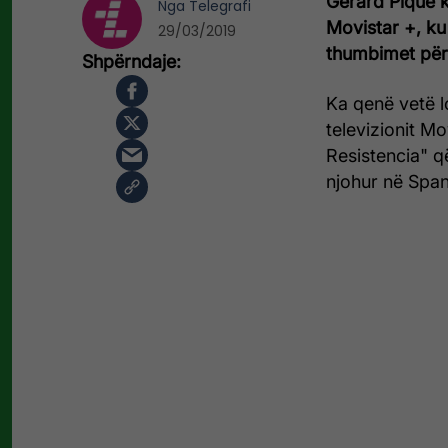
Gerard Pique k
Nga
Telegrafi
Movistar +, ku
29/03/2019
thumbimet për 
Ka qenë vetë l
televizionit M
Resistencia" q
njohur në Span