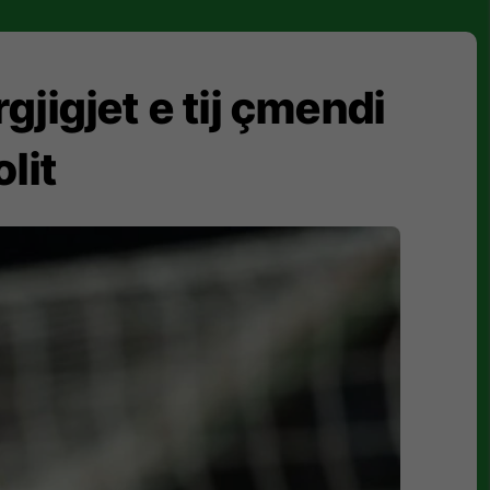
jigjet e tij çmendi
lit