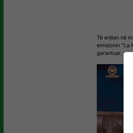
Të enjten në m
emisionin "La R
garantuar, pasi