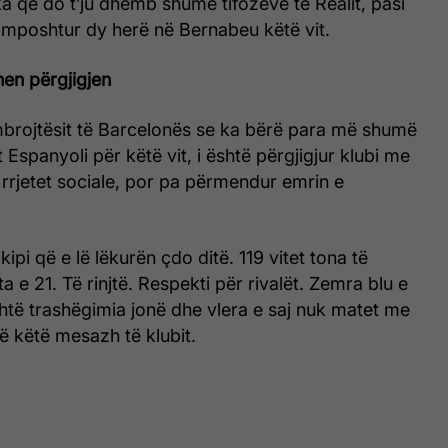
ka që do t’ju dhemb shumë tifozëve të Realit, pasi
 mposhtur dy herë në Bernabeu këtë vit.
hen përgjigjen
mbrojtësit të Barcelonës se ka bërë para më shumë
Espanyoli për këtë vit, i është përgjigjur klubi me
rrjetet sociale, por pa përmendur emrin e
kipi që e lë lëkurën çdo ditë. 119 vitet tona të
ta e 21. Të rinjtë. Respekti për rivalët. Zemra blu e
htë trashëgimia jonë dhe vlera e saj nuk matet me
në këtë mesazh të klubit.