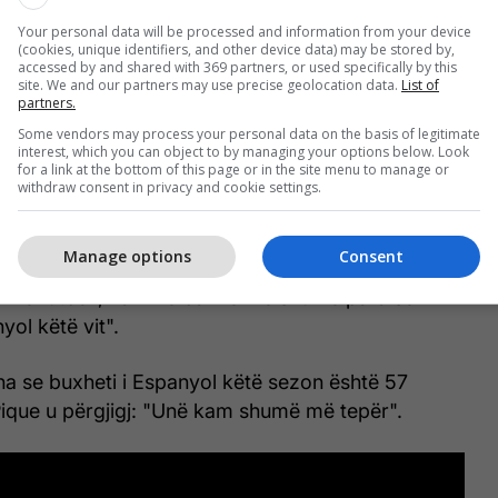
Your personal data will be processed and information from your device
(cookies, unique identifiers, and other device data) may be stored by,
accessed by and shared with 369 partners, or used specifically by this
site. We and our partners may use precise geolocation data.
List of
partners.
oncano nuk i ndali pyetjet provokative për lojtarin,
Some vendors may process your personal data on the basis of legitimate
interest, which you can object to by managing your options below. Look
 në fund.
for a link at the bottom of this page or in the site menu to manage or
withdraw consent in privacy and cookie settings.
a para ka në llogarinë bankare. Përgjigja e Pique
ër rivalët e qytetit, Espanyolin.
Manage options
Consent
h në futboll, kam në bankë më shumë para se
yol këtë vit".
tha se buxheti i Espanyol këtë sezon është 57
Pique u përgjigj: "Unë kam shumë më tepër".