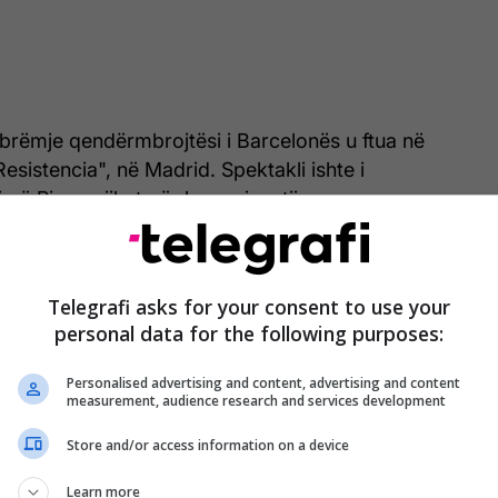
brëmje qendërmbrojtësi i Barcelonës u ftua në
esistencia", në Madrid. Spektakli ishte i
 që Pique njihet për humorin e tij.
Telegrafi asks for your consent to use your
personal data for the following purposes:
Personalised advertising and content, advertising and content
measurement, audience research and services development
Store and/or access information on a device
Learn more