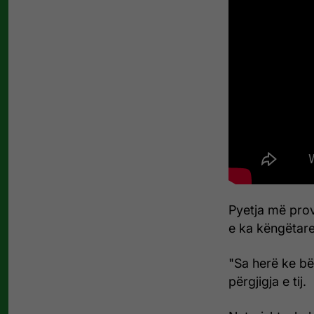
Pyetja më prov
e ka këngëtare
"Sa herë ke bë
përgjigja e tij.