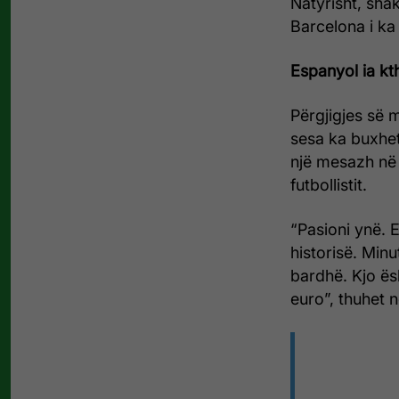
Natyrisht, sha
Barcelona i ka
Espanyol ia kt
Përgjigjes së 
sesa ka buxhet 
një mesazh në 
futbollistit.
“Pasioni ynë. E
historisë. Minu
bardhë. Kjo ës
euro”, thuhet 