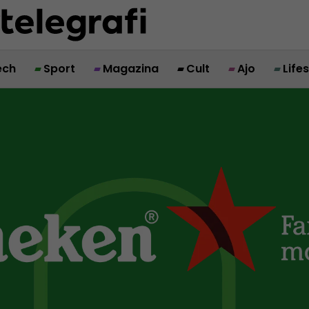
ech
Sport
Magazina
Cult
Ajo
Life