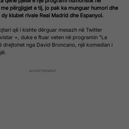
a qenë pjesë e një programi humoristik në
 me përgjigjet e tij, jo pak ka munguar humori dhe
dy klubet rivale Real Madrid dhe Espanyol.
ojtari që i kishte dërguar mesazh në Twitter
ovistar +, duke e ftuar veten në programin "La
ë drejtohet nga David Broncano, një komedian i
jë.