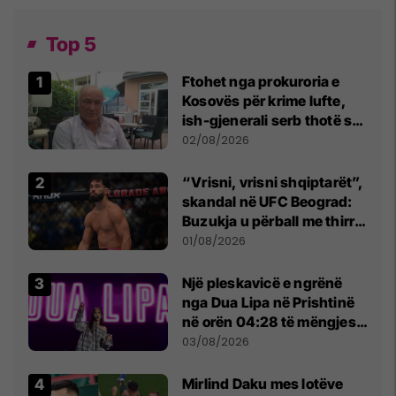
Top 5
Ftohet nga prokuroria e
Kosovës për krime lufte,
ish-gjenerali serb thotë se
dikush e tradhtoi në
02/08/2026
Beograd
“Vrisni, vrisni shqiptarët”,
skandal në UFC Beograd:
Buzukja u përball me thirrje
anti-shqiptare nga
01/08/2026
tribunat
Një pleskavicë e ngrënë
nga Dua Lipa në Prishtinë
në orën 04:28 të mëngjesit
- dhe bota digjitale serbe
03/08/2026
shpall gjendjen e luftës
Mirlind Daku mes lotëve