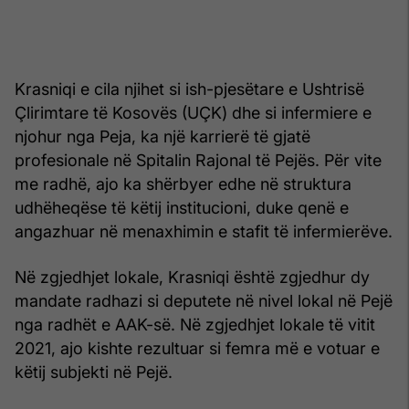
Krasniqi e cila njihet si ish-pjesëtare e Ushtrisë
Çlirimtare të Kosovës (UÇK) dhe si infermiere e
njohur nga Peja, ka një karrierë të gjatë
profesionale në Spitalin Rajonal të Pejës. Për vite
me radhë, ajo ka shërbyer edhe në struktura
udhëheqëse të këtij institucioni, duke qenë e
angazhuar në menaxhimin e stafit të infermierëve.
Në zgjedhjet lokale, Krasniqi është zgjedhur dy
mandate radhazi si deputete në nivel lokal në Pejë
nga radhët e AAK-së. Në zgjedhjet lokale të vitit
2021, ajo kishte rezultuar si femra më e votuar e
këtij subjekti në Pejë.