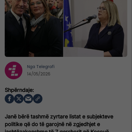
Nga
Telegrafi
14/05/2026
Janë bërë tashmë zyrtare listat e subjekteve
politike që do të garojnë në zgjedhjet e
jashtëzakonshme të 7 qershorit në Kosovë.