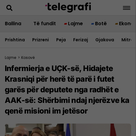
Ballina
Të fundit
Lajme
Botë
Ekono
Prishtina
Prizreni
Peja
Ferizaj
Gjakova
Mitrov
Lajme
>
Kosovë
Infermierja e UÇK-së, Hidajete
Krasniqi për herë të parë i futet
garës për deputete nga radhët e
AAK-së: Shërbimi ndaj njerëzve ka
qenë misioni im jetësor