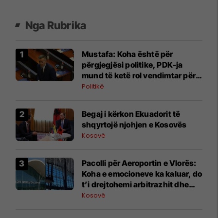
Nga Rubrika
Mustafa: Koha është për
përgjegjësi politike, PDK-ja
mund të ketë rol vendimtar për
qeverinë e re
Politikë
Begaj i kërkon Ekuadorit të
shqyrtojë njohjen e Kosovës
Kosovë
Pacolli për Aeroportin e Vlorës:
Koha e emocioneve ka kaluar, do
t’i drejtohemi arbitrazhit dhe
drejtësisë
Kosovë