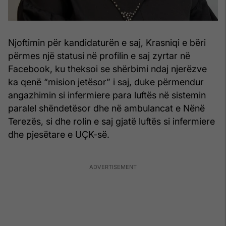
Njoftimin për kandidaturën e saj, Krasniqi e bëri
përmes një statusi në profilin e saj zyrtar në
Facebook, ku theksoi se shërbimi ndaj njerëzve
ka qenë “mision jetësor” i saj, duke përmendur
angazhimin si infermiere para luftës në sistemin
paralel shëndetësor dhe në ambulancat e Nënë
Terezës, si dhe rolin e saj gjatë luftës si infermiere
dhe pjesëtare e UÇK-së.