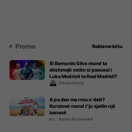
Promo
Reklamo këtu
Si Bernardo Silva mund ta
dëshmojë vetën si pasuesi i
Luka Modricit te Real Madridi?
Edonis Bytyqi
A po don me rrnu n’deti?
Kursimet mund t’ju sjellin një
banesë
Banka Ekonomike