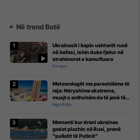
Në trend Botë
Ukrainasit i kapin ushtarët rusë
në befasi, ishin duke fjetur në
strehimoret e kamufluara
Evropa
Meteorologët me parashikime të
reja: Ndryshime ekstreme,
muajt e ardhshëm do të jenë të
pazakontë
Nga Bota
Momenti kur droni ukrainas
godet plazhin në Rusi, pranë
"pallatit të Putinit"