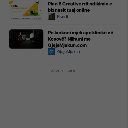
Plan B Creative rrit ndikimin e
biznesit tuaj online
Plan B
Po kërkoni mjek apo klinikë në
Kosovë? Njihuni me
GjejeMjekun.com
GjejeMjekun