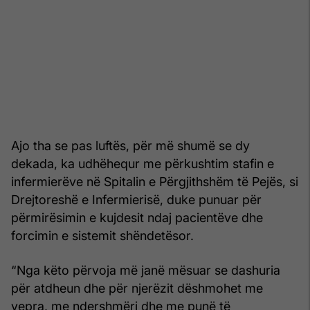
Ajo tha se pas luftës, për më shumë se dy
dekada, ka udhëhequr me përkushtim stafin e
infermierëve në Spitalin e Përgjithshëm të Pejës, si
Drejtoreshë e Infermierisë, duke punuar për
përmirësimin e kujdesit ndaj pacientëve dhe
forcimin e sistemit shëndetësor.
“Nga këto përvoja më janë mësuar se dashuria
për atdheun dhe për njerëzit dëshmohet me
vepra, me ndershmëri dhe me punë të