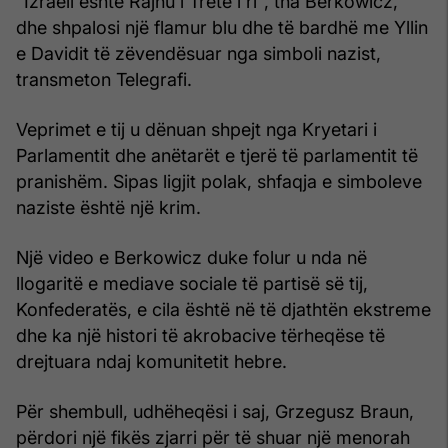
"Izraeli është Rajhu i Tretë i ri", tha Berkowicz,
dhe shpalosi një flamur blu dhe të bardhë me Yllin
e Davidit të zëvendësuar nga simboli nazist,
transmeton Telegrafi.
Veprimet e tij u dënuan shpejt nga Kryetari i
Parlamentit dhe anëtarët e tjerë të parlamentit të
pranishëm. Sipas ligjit polak, shfaqja e simboleve
naziste është një krim.
Një video e Berkowicz duke folur u nda në
llogaritë e mediave sociale të partisë së tij,
Konfederatës, e cila është në të djathtën ekstreme
dhe ka një histori të akrobacive tërheqëse të
drejtuara ndaj komunitetit hebre.
Për shembull, udhëheqësi i saj, Grzegusz Braun,
përdori një fikës zjarri për të shuar një menorah