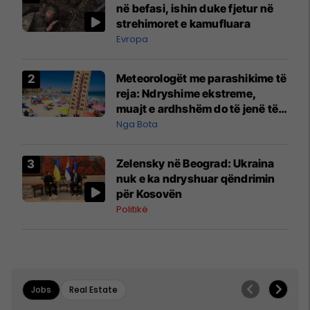
në befasi, ishin duke fjetur në
strehimoret e kamufluara
Evropa
Meteorologët me parashikime të
reja: Ndryshime ekstreme,
muajt e ardhshëm do të jenë të
pazakontë
Nga Bota
Zelensky në Beograd: Ukraina
nuk e ka ndryshuar qëndrimin
për Kosovën
Politikë
Jobs
Real Estate