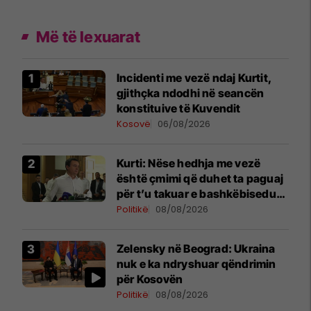
Më të lexuarat
Incidenti me vezë ndaj Kurtit,
gjithçka ndodhi në seancën
konstituive të Kuvendit
Kosovë
06/08/2026
Kurti: Nëse hedhja me vezë
është çmimi që duhet ta paguaj
për t’u takuar e bashkëbiseduar
jam i lumtur ta bëj këtë
Politikë
08/08/2026
Zelensky në Beograd: Ukraina
nuk e ka ndryshuar qëndrimin
për Kosovën
Politikë
08/08/2026