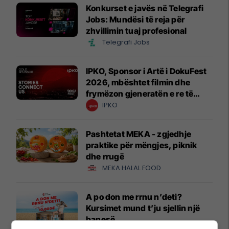
Konkurset e javës në Telegrafi
Jobs: Mundësi të reja për
zhvillimin tuaj profesional
Telegrafi Jobs
IPKO, Sponsor i Artë i DokuFest
2026, mbështet filmin dhe
frymëzon gjeneratën e re të
krijuesve
IPKO
Pashtetat MEKA - zgjedhje
praktike për mëngjes, piknik
dhe rrugë
MEKA HALAL FOOD
A po don me rrnu n’deti?
Kursimet mund t’ju sjellin një
banesë