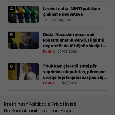
Lirohet nafta, MINTI publikon
çmimet e derivateve
Të Tjera
08/08/2026
Deda: Nëse deri nesër nuk
konstituohet Kuvendi, të gjithë
deputetët do të bëjnë shkelje të
rëndë kushtetuese
Politikë
06/08/2026
"Nuk kam çfarë të shtoj për
veprimin e deputetes, përveçse
uroj që të jetë qetësuar pas atij
momenti", reagon Kusari-Lila
Politikë
08/08/2026
Rreth nesh
Politikat e Privatësisë
Na Kontaktoni
Prokurimi i Hapur