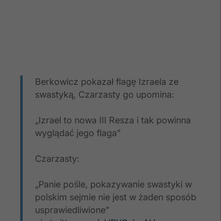
Berkowicz pokazał flagę Izraela ze
swastyką, Czarzasty go upomina:
„Izrael to nowa III Resza i tak powinna
wyglądać jego flaga”
Czarzasty:
„Panie pośle, pokazywanie swastyki w
polskim sejmie nie jest w żaden sposób
usprawiedliwione”