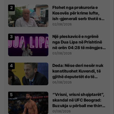
Ftohet nga prokuroria e
Kosovës për krime lufte,
ish-gjenerali serb thotë se
dikush e tradhtoi në
02/08/2026
Beograd
Një pleskavicë e ngrënë
nga Dua Lipa në Prishtinë
në orën 04:28 të mëngjesit
- dhe bota digjitale serbe
03/08/2026
shpall gjendjen e luftës
Deda: Nëse deri nesër nuk
konstituohet Kuvendi, të
gjithë deputetët do të
bëjnë shkelje të rëndë
06/08/2026
kushtetuese
“Vrisni, vrisni shqiptarët”,
skandal në UFC Beograd:
Buzukja u përball me thirrje
anti-shqiptare nga
01/08/2026