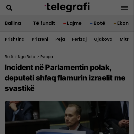
Ballina
Të fundit
Lajme
Botë
Ekono
Prishtina
Prizreni
Peja
Ferizaj
Gjakova
Mitrov
Botë
>
Nga Bota
>
Evropa
Incident në Parlamentin polak,
deputeti shfaq flamurin izraelit me
svastikë