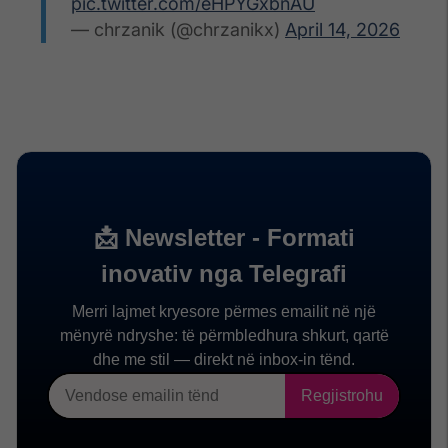
pic.twitter.com/eHPYGxbnAU
— chrzanik (@chrzanikx)
April 14, 2026