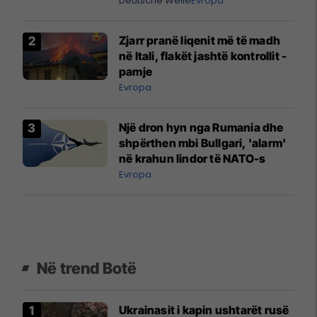
Deutsche Welle
Evropa
Zjarr pranë liqenit më të madh
në Itali, flakët jashtë kontrollit -
pamje
Evropa
Një dron hyn nga Rumania dhe
shpërthen mbi Bullgari, 'alarm'
në krahun lindor të NATO-s
Evropa
Në trend Botë
Ukrainasit i kapin ushtarët rusë