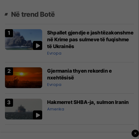
Në trend Botë
Shpallet gjendje e jashtëzakonshme
në Krime pas sulmeve të fuqishme
të Ukrainës
Evropa
Gjermania thyen rekordin e
nxehtësisë
Evropa
Hakmerret SHBA-ja, sulmon Iranin
Amerika
×