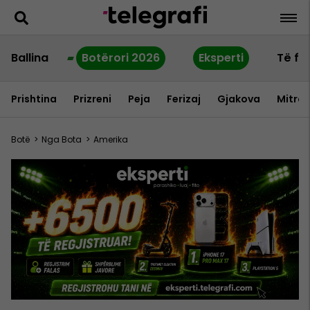
Ballina
Botërori 2026
Eksperti
Të fu
Prishtina
Prizreni
Peja
Ferizaj
Gjakova
Mitrov
Botë
>
Nga Bota
>
Amerika