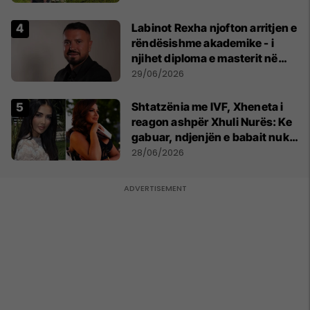
Labinot Rexha njofton arritjen e
rëndësishme akademike - i
njihet diploma e masterit në
Psikologji në Zvicër
29/06/2026
Shtatzënia me IVF, Xheneta i
reagon ashpër Xhuli Nurës: Ke
gabuar, ndjenjën e babait nuk
mund t'ia plotësosh kurrë
28/06/2026