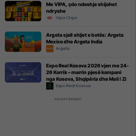
Me VIPA, çdo ndeshje shijohet
ndryshe
Vipa Chips
Argeta sjell shijet e botës: Argeta
Mexico dhe Argeta India
Argeta
Expo Real Kosova 2026 vjen me 24-
26 Korrik – marrin pjesë kompani
nga Kosova, Shqipëria dhe Mali i Zi
Expo Real Kosova