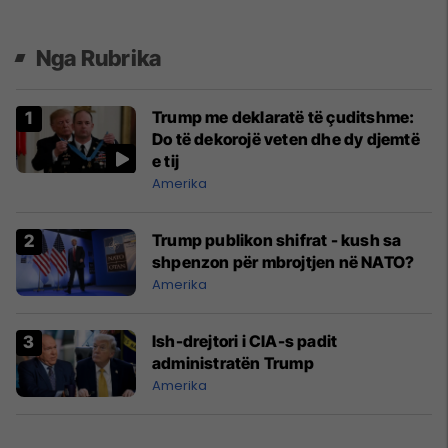
Nga Rubrika
Trump me deklaratë të çuditshme:
Do të dekorojë veten dhe dy djemtë
e tij
Amerika
Trump publikon shifrat - kush sa
shpenzon për mbrojtjen në NATO?
Amerika
Ish-drejtori i CIA-s padit
administratën Trump
Amerika