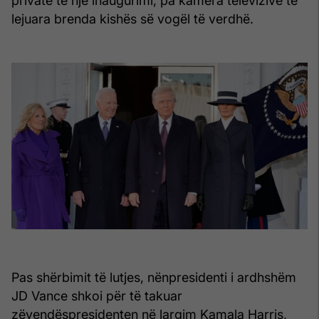
private të një inaugurimi, pa kamera televizive të
lejuara brenda kishës së vogël të verdhë.
Pas shërbimit të lutjes, nënpresidenti i ardhshëm
JD Vance shkoi për të takuar
zëvendëspresidenten në largim Kamala Harris,