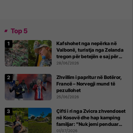
Top 5
Kafshohet nga nepërka në
Valbonë, turistja nga Zelanda
tregon për betejën e saj për
mbijetesë
28/06/2026
Zhvillim i papritur në Botëror,
Francë – Norvegji mund të
pezullohet
25/06/2026
Çifti i ri nga Zvicra zhvendoset
në Kosovë dhe hap kamping
familjar: "Nuk jemi penduar
asnjë ditë"
01/07/2026