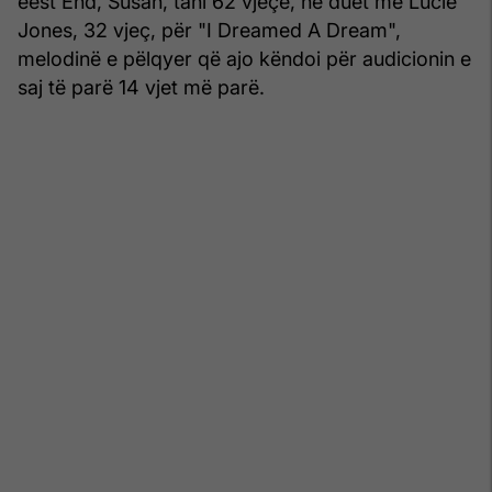
ëest End, Susan, tani 62 vjeçe, në duet me Lucie
Jones, 32 vjeç, për "I Dreamed A Dream",
melodinë e pëlqyer që ajo këndoi për audicionin e
saj të parë 14 vjet më parë.