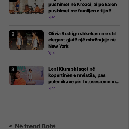
pushimet në Kroaci, ai po kalon
pushimet me familjen e tij në
Mali Lošinj
Yjet
Olivia Rodrigo shkëlqen me stil
elegant gjatë një mbrëmjeje në
New York
Yjet
Leni Klum shfaqet në
kopertinën e revistës, pas
polemikave për fotosesionin me
nënën Heidi Klum
Yjet
Në trend Botë