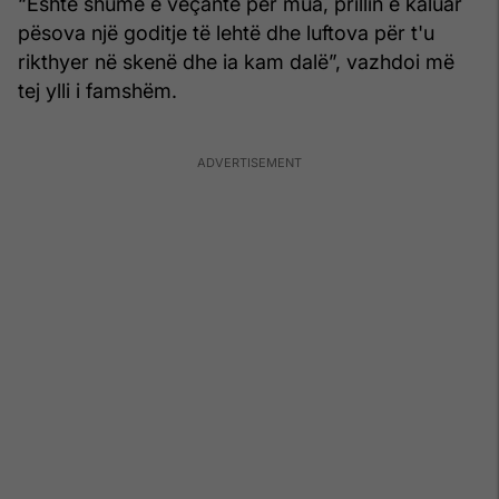
“Është shumë e veçantë për mua, prillin e kaluar
pësova një goditje të lehtë dhe luftova për t'u
rikthyer në skenë dhe ia kam dalë”, vazhdoi më
tej ylli i famshëm.