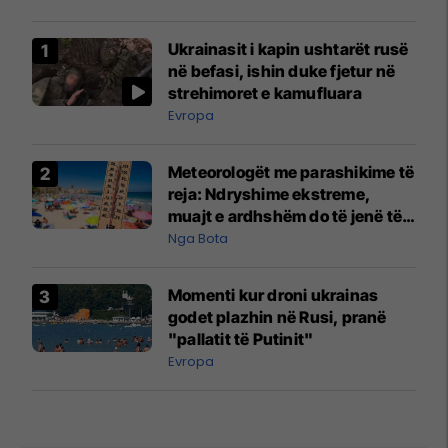
Ukrainasit i kapin ushtarët rusë
në befasi, ishin duke fjetur në
strehimoret e kamufluara
Evropa
Meteorologët me parashikime të
reja: Ndryshime ekstreme,
muajt e ardhshëm do të jenë të
pazakontë
Nga Bota
Momenti kur droni ukrainas
godet plazhin në Rusi, pranë
"pallatit të Putinit"
Evropa