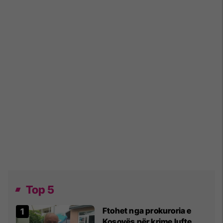
Top 5
Ftohet nga prokuroria e
Kosovës për krime lufte,