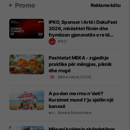
Promo
Reklamo këtu
IPKO, Sponsor i Artë i DokuFest
2026, mbështet filmin dhe
frymëzon gjeneratën e re të
krijuesve
IPKO
Pashtetat MEKA - zgjedhje
praktike për mëngjes, piknik
dhe rrugë
MEKA HALAL FOOD
A po don me rrnu n’deti?
Kursimet mund t’ju sjellin një
banesë
Banka Ekonomike
Mësoni kujdesin shëndetësor