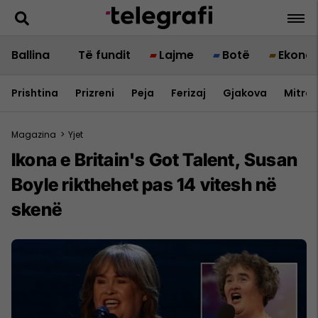
Ballina
Të fundit
Lajme
Botë
Ekono
Prishtina
Prizreni
Peja
Ferizaj
Gjakova
Mitrov
Magazina
>
Yjet
Ikona e Britain's Got Talent, Susan
Boyle rikthehet pas 14 vitesh në
skenë