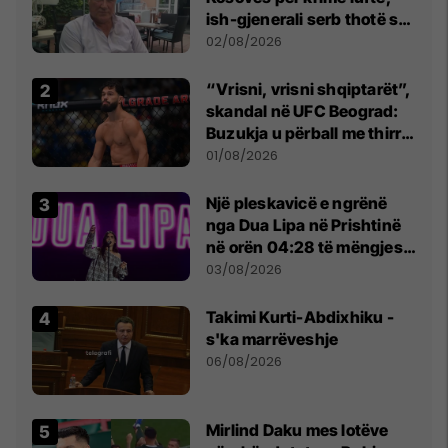
ish-gjenerali serb thotë se
dikush e tradhtoi në
02/08/2026
Beograd
“Vrisni, vrisni shqiptarët”,
skandal në UFC Beograd:
Buzukja u përball me thirrje
anti-shqiptare nga
01/08/2026
tribunat
Një pleskavicë e ngrënë
nga Dua Lipa në Prishtinë
në orën 04:28 të mëngjesit
- dhe bota digjitale serbe
03/08/2026
shpall gjendjen e luftës
Takimi Kurti-Abdixhiku -
s'ka marrëveshje
06/08/2026
Mirlind Daku mes lotëve