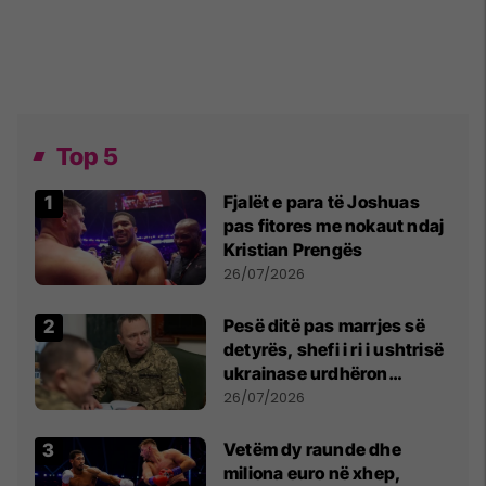
Top 5
Fjalët e para të Joshuas
pas fitores me nokaut ndaj
Kristian Prengës
26/07/2026
Pesë ditë pas marrjes së
detyrës, shefi i ri i ushtrisë
ukrainase urdhëron
kontroll të madh
26/07/2026
Vetëm dy raunde dhe
miliona euro në xhep,