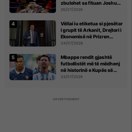
zbulohet sa fituan Joshua
e Prenga
26/07/2026
Vëllai iu etiketua si pjesëtar
i grupit të Arkanit, Drejtori i
Ekonomisë në Prizren
mohon pretendimet
24/07/2026
Mbappe rendit gjashtë
futbollistët më të mëdhenj
në historinë e Kupës së
Botës, Messi mbetet i dyti
23/07/2026