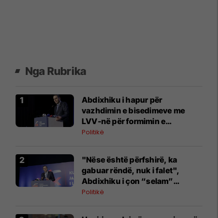
Nga Rubrika
Abdixhiku i hapur për
vazhdimin e bisedimeve me
LVV-në për formimin e
institucioneve
Politikë
"Nëse është përfshirë, ka
gabuar rëndë, nuk i falet",
Abdixhiku i çon “selam”
Përparim Ramës
Politikë