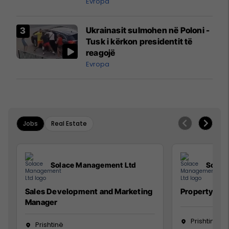
ngritën në ajër për të
Evropa
interceptuar fluturaken e Qatar
Airways që po shkonte drejt
Ukrainasit sulmohen në Poloni -
Mançesterit
Tusk i kërkon presidentit të
reagojë
Evropa
Jobs
Real Estate
Solace Management Ltd
Solac
Sales Development and Marketing
Property Ma
Manager
Prishtinë
Prishtinë