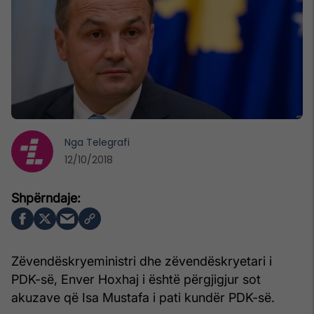
Nga
Telegrafi
12/10/2018
Zëvendëskryeministri dhe zëvendëskryetari i
PDK-së, Enver Hoxhaj i është përgjigjur sot
akuzave që Isa Mustafa i pati kundër PDK-së.