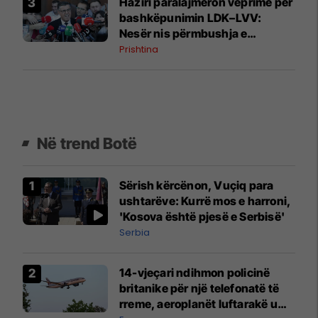
Haziri paralajmëron veprime për
bashkëpunimin LDK–LVV:
Nesër nis përmbushja e
kërkesës së dytë
Prishtina
Në trend Botë
Sërish kërcënon, Vuçiq para
ushtarëve: Kurrë mos e harroni,
'Kosova është pjesë e Serbisë'
Serbia
14-vjeçari ndihmon policinë
britanike për një telefonatë të
rreme, aeroplanët luftarakë u