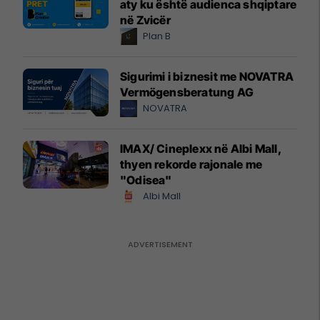
aty ku është audienca shqiptare
në Zvicër
Plan B
Sigurimi i biznesit me NOVATRA
Vermögensberatung AG
NOVATRA
IMAX/ Cineplexx në Albi Mall,
thyen rekorde rajonale me
"Odisea"
Albi Mall