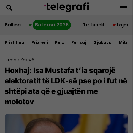
Ballina
Botërori 2026
Të fundit
Lajme
Prishtina
Prizreni
Peja
Ferizaj
Gjakova
Mitrov
Lajme
>
Kosovë
Hoxhaj: Isa Mustafa t’ia sqarojë
elektoratit të LDK-së pse po i fut në
shtëpi ata që e gjuajtën me
molotov