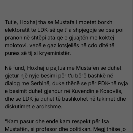
Tutje, Hoxhaj tha se Mustafa i mbetet borxh
elektoratit të LDK-së që t’ia shpjegojë se pse poi
pranon në shtëpi ata që e gjuajtën me koktej
molotovi, vezë e gaz lotsjellës në cdo ditë të
punës së tij si kryeministër.
Në fund, Hoxhaj u pajtua me Mustafën se duhet
gjetur një nyje besimi për t’u bërë bashkë në
dialog me Serbinë, duke thënë se për PDK-në nyja
e besimit duhet gjendur në Kuvendin e Kosovës,
dhe se LDK-ja duhet të bashkohet në takimet dhe
diskutimet e ardhshme.
“Kam pasur dhe ende kam respekt për Isa
Mustafën, si profesor dhe politikan. Megjithëse jo