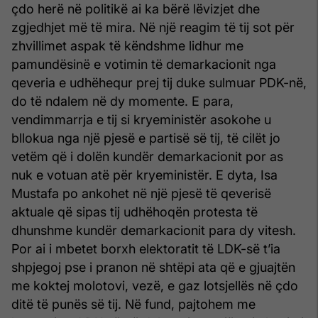
çdo herë në politikë ai ka bërë lëvizjet dhe
zgjedhjet më të mira. Në një reagim të tij sot për
zhvillimet aspak të këndshme lidhur me
pamundësinë e votimin të demarkacionit nga
qeveria e udhëhequr prej tij duke sulmuar PDK-në,
do të ndalem në dy momente. E para,
vendimmarrja e tij si kryeministër asokohe u
bllokua nga një pjesë e partisë së tij, të cilët jo
vetëm që i dolën kundër demarkacionit por as
nuk e votuan atë për kryeministër. E dyta, Isa
Mustafa po ankohet në një pjesë të qeverisë
aktuale që sipas tij udhëhoqën protesta të
dhunshme kundër demarkacionit para dy vitesh.
Por ai i mbetet borxh elektoratit të LDK-së t’ia
shpjegoj pse i pranon në shtëpi ata që e gjuajtën
me koktej molotovi, vezë, e gaz lotsjellës në çdo
ditë të punës së tij. Në fund, pajtohem me