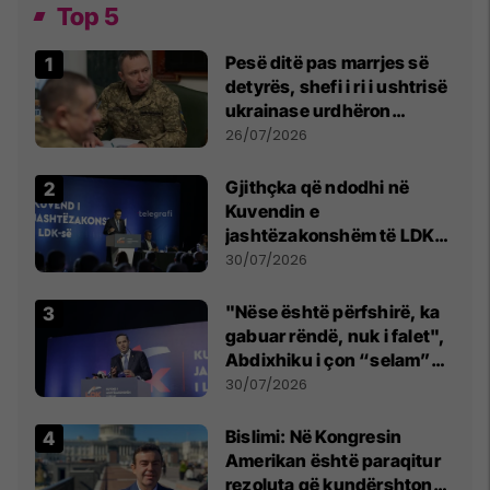
Top 5
Pesë ditë pas marrjes së
detyrës, shefi i ri i ushtrisë
ukrainase urdhëron
kontroll të madh
26/07/2026
Gjithçka që ndodhi në
Kuvendin e
jashtëzakonshëm të LDK-
së
30/07/2026
"Nëse është përfshirë, ka
gabuar rëndë, nuk i falet",
Abdixhiku i çon “selam”
Përparim Ramës
30/07/2026
Bislimi: Në Kongresin
Amerikan është paraqitur
rezoluta që kundërshton