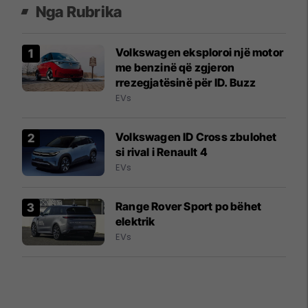
Nga Rubrika
Volkswagen eksploroi një motor
me benzinë që zgjeron
rrezegjatësinë për ID. Buzz
EVs
Volkswagen ID Cross zbulohet
si rival i Renault 4
EVs
Range Rover Sport po bëhet
elektrik
EVs