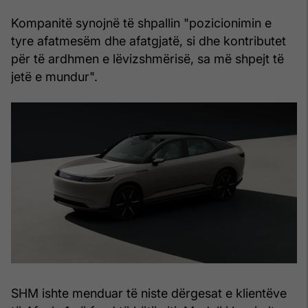
Kompanitë synojnë të shpallin "pozicionimin e
tyre afatmesëm dhe afatgjatë, si dhe kontributet
për të ardhmen e lëvizshmërisë, sa më shpejt të
jetë e mundur".
SHM ishte menduar të niste dërgesat e klientëve