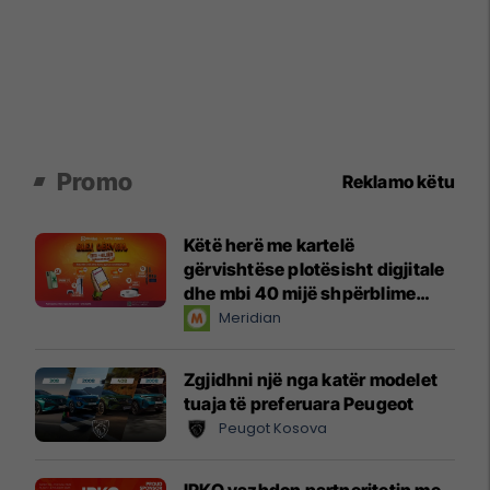
Promo
Reklamo këtu
Këtë herë me kartelë
gërvishtëse plotësisht digjitale
dhe mbi 40 mijë shpërblime
instant!
Meridian
Zgjidhni një nga katër modelet
tuaja të preferuara Peugeot
Peugot Kosova