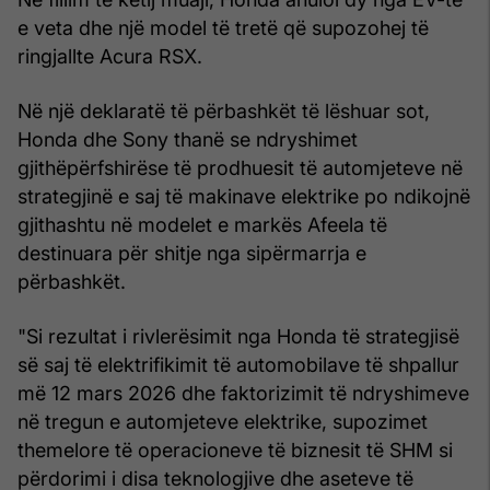
e veta dhe një model të tretë që supozohej të
ringjallte Acura RSX.
Në një deklaratë të përbashkët të lëshuar sot,
Honda dhe Sony thanë se ndryshimet
gjithëpërfshirëse të prodhuesit të automjeteve në
strategjinë e saj të makinave elektrike po ndikojnë
gjithashtu në modelet e markës Afeela të
destinuara për shitje nga sipërmarrja e
përbashkët.
"Si rezultat i rivlerësimit nga Honda të strategjisë
së saj të elektrifikimit të automobilave të shpallur
më 12 mars 2026 dhe faktorizimit të ndryshimeve
në tregun e automjeteve elektrike, supozimet
themelore të operacioneve të biznesit të SHM si
përdorimi i disa teknologjive dhe aseteve të