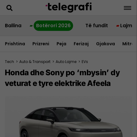
Ballina
Botërori 2026
Të fundit
Lajme
Prishtina
Prizreni
Peja
Ferizaj
Gjakova
Mitrov
Tech
>
Auto & Transport
>
Auto Lajme
>
EVs
Honda dhe Sony po ‘mbysin’ dy
veturat e tyre elektrike Afeela