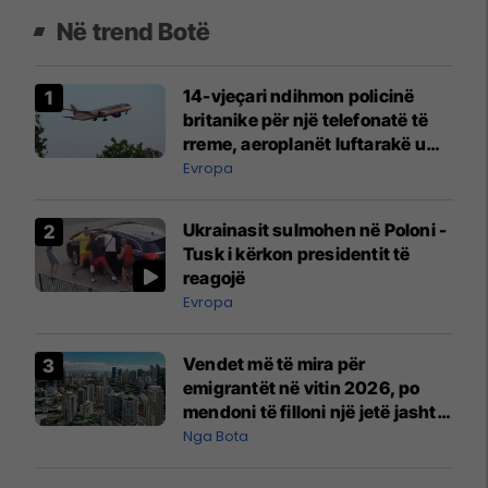
Në trend Botë
14-vjeçari ndihmon policinë
britanike për një telefonatë të
rreme, aeroplanët luftarakë u
ngritën në ajër për të
Evropa
interceptuar fluturaken e Qatar
Airways që po shkonte drejt
Ukrainasit sulmohen në Poloni -
Mançesterit
Tusk i kërkon presidentit të
reagojë
Evropa
Vendet më të mira për
emigrantët në vitin 2026, po
mendoni të filloni një jetë jashtë
vendit?
Nga Bota