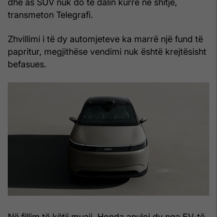
dhe as SUV nuk do të dalin kurrë në shitje,
transmeton Telegrafi.
Zhvillimi i të dy automjeteve ka marrë një fund të
papritur, megjithëse vendimi nuk është krejtësisht
befasues.
Në fillim të këtij muaji, Honda anuloi dy nga EV-të