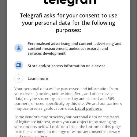
Telegrafi asks for your consent to use
your personal data for the following
purposes:
Personalised advertising and content, advertising and
content measurement, audience research and
services development
Store and/or access information on a device
Learn more
Your personal data will be processed and information from
your device (cookies, unique identifiers, and other device
data) may be stored by, accessed by and shared with 369
partners, or used specifically by this site. We and our partners
may use precise geolocation data.
List of partners.
Some vendors may process your personal data on the basis
of legitimate interest, which you can object to by managing
your options below. Look for a link at the bottom of this page
or in the site menu to manage or withdraw consent in privacy
and cookie settings.