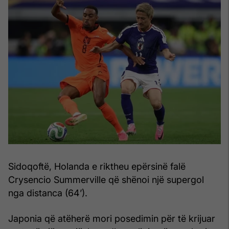
Sidoqoftë, Holanda e riktheu epërsinë falë
Crysencio Summerville që shënoi një supergol
nga distanca (64’).
Japonia që atëherë mori posedimin për të krijuar