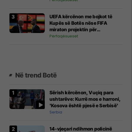
UEFA kërcënon me bojkot të
Kupës së Botës nëse FIFA
miraton projektin për
investitorët privatë
Përfaqësueset
Në trend Botë
Sërish kërcënon, Vuçiq para
ushtarëve: Kurrë mos e harroni,
'Kosova është pjesë e Serbisë'
Serbia
14-vjeçari ndihmon policinë