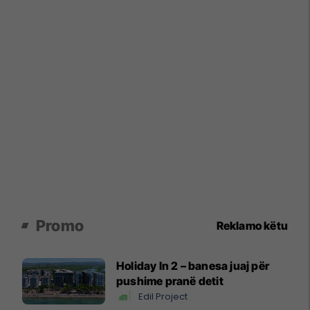
Promo
Reklamo këtu
Holiday In 2 – banesa juaj për
pushime pranë detit
Edil Project