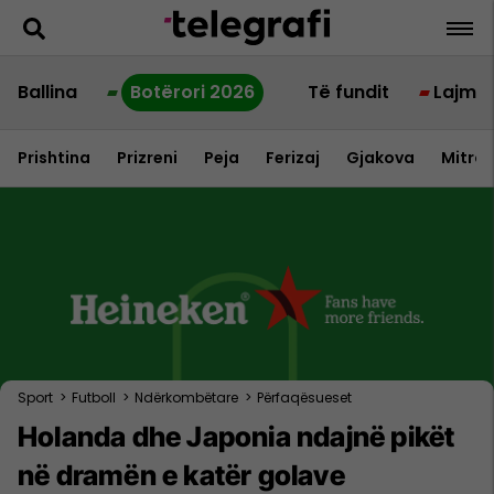
Ballina
Botërori 2026
Të fundit
Lajme
Prishtina
Prizreni
Peja
Ferizaj
Gjakova
Mitrov
Sport
>
Futboll
>
Ndërkombëtare
>
Përfaqësueset
Holanda dhe Japonia ndajnë pikët
në dramën e katër golave