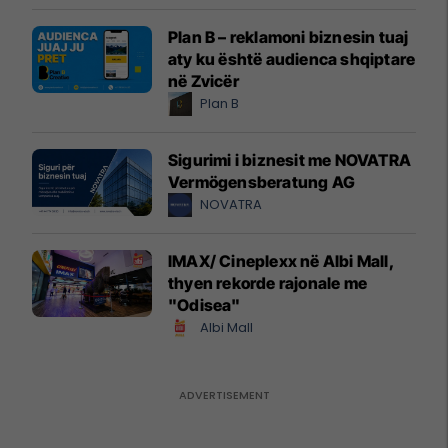
Plan B – reklamoni biznesin tuaj
aty ku është audienca shqiptare
në Zvicër
Plan B
Sigurimi i biznesit me NOVATRA
Vermögensberatung AG
NOVATRA
IMAX/ Cineplexx në Albi Mall,
thyen rekorde rajonale me
"Odisea"
Albi Mall