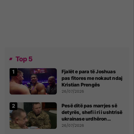
Top 5
Fjalët e para të Joshuas
pas fitores me nokaut ndaj
Kristian Prengës
26/07/2026
Pesë ditë pas marrjes së
detyrës, shefi i ri i ushtrisë
ukrainase urdhëron
kontroll të madh
26/07/2026