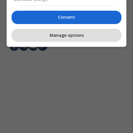
Consent
Përfaqësuesja E Japonisë
Kampionati Botëror 2026
Kombëtarja E Holandës
Manage options