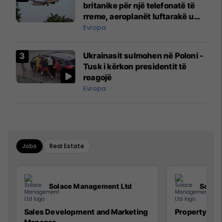
britanike për një telefonatë të
rreme, aeroplanët luftarakë u
ngritën në ajër për të
Evropa
interceptuar fluturaken e Qatar
Airways që po shkonte drejt
Ukrainasit sulmohen në Poloni -
Mançesterit
Tusk i kërkon presidentit të
reagojë
Evropa
Jobs
Real Estate
Solace Management Ltd
Solac
Sales Development and Marketing
Property Ma