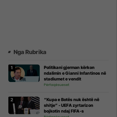
Nga Rubrika
Politikani gjerman kërkon
ndalimin e Gianni Infantinos në
stadiumet e vendit
Përfaqësueset
“Kupa e Botës nuk është në
shitje” - UEFA zyrtarizon
bojkotin ndaj FIFA-s
Përfaqësueset