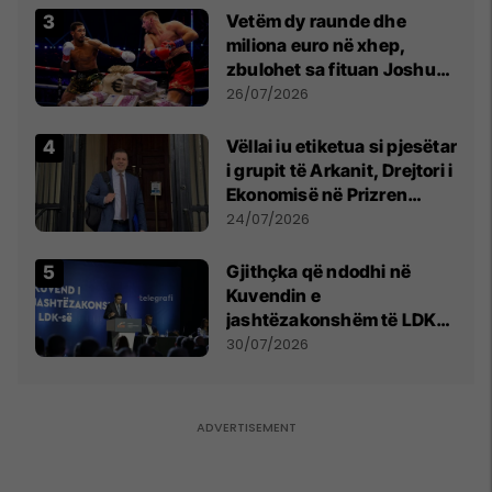
Vetëm dy raunde dhe
miliona euro në xhep,
zbulohet sa fituan Joshua
e Prenga
26/07/2026
Vëllai iu etiketua si pjesëtar
i grupit të Arkanit, Drejtori i
Ekonomisë në Prizren
mohon pretendimet
24/07/2026
Gjithçka që ndodhi në
Kuvendin e
jashtëzakonshëm të LDK-
së
30/07/2026