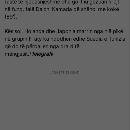
raste të njëpasnjëshme dhe golit iu gëzuan krejt
në fund, falë Daichi Kamada që shënoi me kokë
(89’).
Kësisoj, Holanda dhe Japonia marrin nga një pikë
në grupin F, aty ku ndodhen edhe Suedia e Tunizia
që do të përballen nga ora 4 të
mëngjesit./
Telegrafi
/