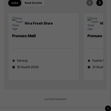
Jobs
Real Estate
Viva Fresh Store
Viva F
Pranues Malli
Pranues mall
Ferizaj
Fushë Koso
19 Gusht 2026
31 Gusht 20
×