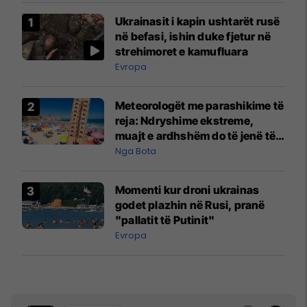
Ukrainasit i kapin ushtarët rusë
në befasi, ishin duke fjetur në
strehimoret e kamufluara
Evropa
Meteorologët me parashikime të
reja: Ndryshime ekstreme,
muajt e ardhshëm do të jenë të
pazakontë
Nga Bota
Momenti kur droni ukrainas
godet plazhin në Rusi, pranë
"pallatit të Putinit"
Evropa