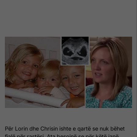
Për Lorin dhe Chrisin ishte e qartë se nuk bëhet
fjalë për rastësi. Ata besojnë se për këtë janë