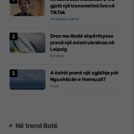
gjatë një transmetimi live në
TikTok
Amerika Latine
Dron me lëndë shpërthyese
pranë një avioni ukrainas në
Leipzig
Evropa
A është pranë një zgjidhje për
Ngushticën e Hormuzit?
Azia
Në trend Botë