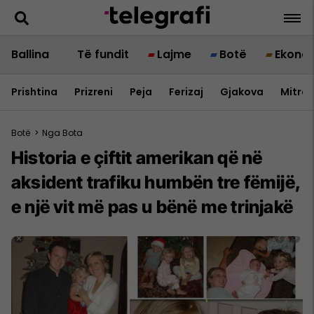
Ballina
Të fundit
Lajme
Botë
Ekono
Prishtina
Prizreni
Peja
Ferizaj
Gjakova
Mitrov
Botë
>
Nga Bota
Historia e çiftit amerikan që në
aksident trafiku humbën tre fëmijë,
e një vit më pas u bënë me trinjakë