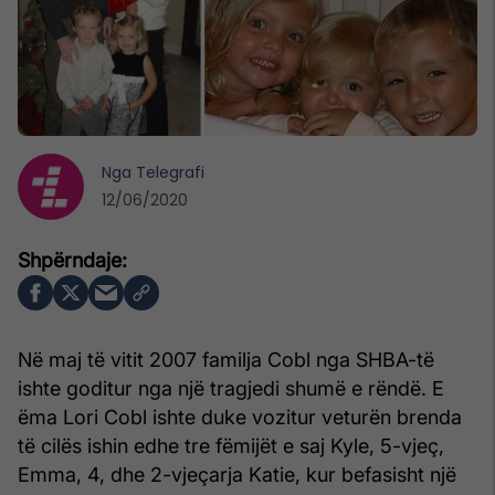
Nga
Telegrafi
12/06/2020
Në maj të vitit 2007 familja Cobl nga SHBA-të
ishte goditur nga një tragjedi shumë e rëndë. E
ëma Lori Cobl ishte duke vozitur veturën brenda
të cilës ishin edhe tre fëmijët e saj Kyle, 5-vjeç,
Emma, 4, dhe 2-vjeçarja Katie, kur befasisht një