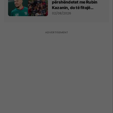
përshëndetet me Rubin
Kazanin, do të fitojë
miliona te Spartak Moska
02/08/2026