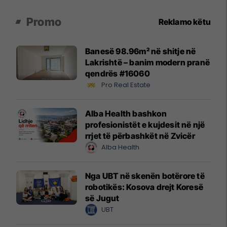
Promo
Reklamo këtu
Banesë 98.96m² në shitje në
Lakrishtë – banim modern pranë
qendrës #16060
Pro Real Estate
Alba Health bashkon
profesionistët e kujdesit në një
rrjet të përbashkët në Zvicër
Alba Health
Nga UBT në skenën botërore të
robotikës: Kosova drejt Koresë
së Jugut
UBT