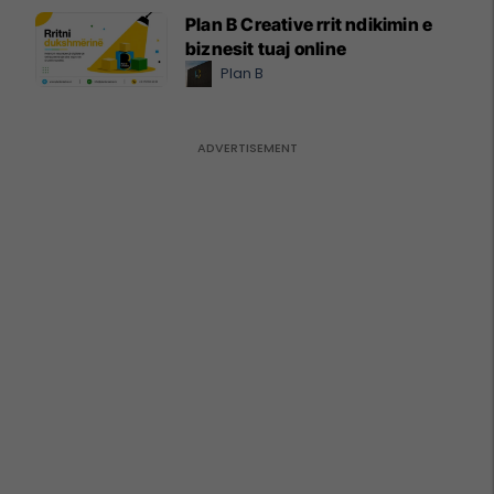
Plan B Creative rrit ndikimin e
biznesit tuaj online
Plan B