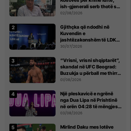
Kosovës për krime lufte,
ish-gjenerali serb thotë se
dikush e tradhtoi në
02/08/2026
Beograd
Gjithçka që ndodhi në
Kuvendin e
jashtëzakonshëm të LDK-
së
30/07/2026
“Vrisni, vrisni shqiptarët”,
skandal në UFC Beograd:
Buzukja u përball me thirrje
anti-shqiptare nga
01/08/2026
tribunat
Një pleskavicë e ngrënë
nga Dua Lipa në Prishtinë
në orën 04:28 të mëngjesit
- dhe bota digjitale serbe
03/08/2026
shpall gjendjen e luftës
Mirlind Daku mes lotëve