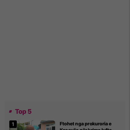
Top 5
Ftohet nga prokuroria e