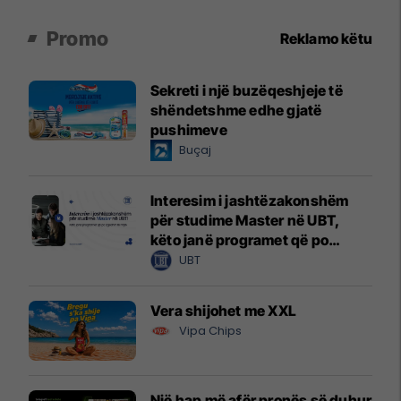
Promo
Reklamo këtu
Sekreti i një buzëqeshjeje të
shëndetshme edhe gjatë
pushimeve
Buçaj
Interesim i jashtëzakonshëm
për studime Master në UBT,
këto janë programet që po
zgjedhin të rinjtë
UBT
Vera shijohet me XXL
Vipa Chips
Një hap më afër pronës së duhur