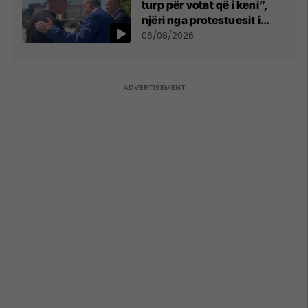
turp për votat që i keni”,
njëri nga protestuesit i
drejtohet Bedri Hamzës
06/08/2026