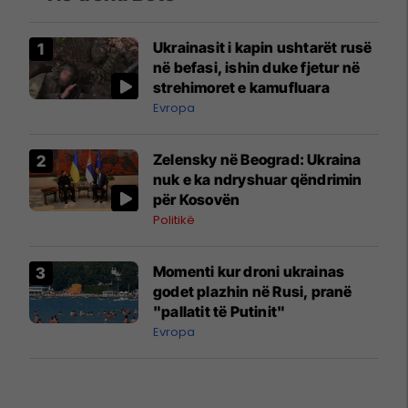
Ukrainasit i kapin ushtarët rusë
në befasi, ishin duke fjetur në
strehimoret e kamufluara
Evropa
Zelensky në Beograd: Ukraina
nuk e ka ndryshuar qëndrimin
për Kosovën
Politikë
Momenti kur droni ukrainas
godet plazhin në Rusi, pranë
"pallatit të Putinit"
Evropa