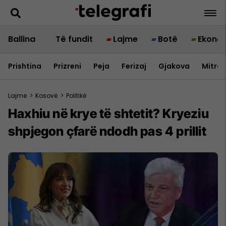
Ballina
Të fundit
Lajme
Botë
Ekono
Prishtina
Prizreni
Peja
Ferizaj
Gjakova
Mitrov
Lajme
>
Kosovë
>
Politikë
Haxhiu në krye të shtetit? Kryeziu
shpjegon çfarë ndodh pas 4 prillit