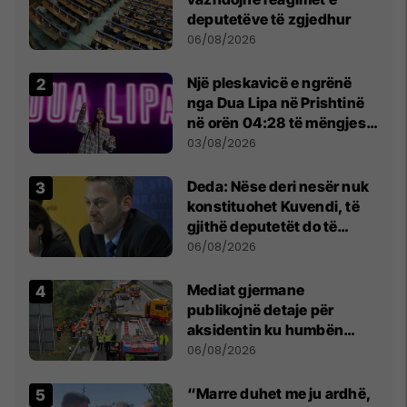
deputetëve të zgjedhur
06/08/2026
Një pleskavicë e ngrënë
nga Dua Lipa në Prishtinë
në orën 04:28 të mëngjesit
- dhe bota digjitale serbe
03/08/2026
shpall gjendjen e luftës
Deda: Nëse deri nesër nuk
konstituohet Kuvendi, të
gjithë deputetët do të
bëjnë shkelje të rëndë
06/08/2026
kushtetuese
Mediat gjermane
publikojnë detaje për
aksidentin ku humbën
jetën tre mërgimtarë nga
06/08/2026
Komogllava e Ferizajt
“Marre duhet me ju ardhë,