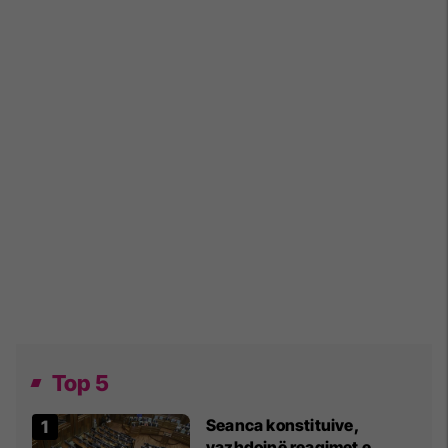
Top 5
Seanca konstituive,
vazhdojnë reagimet e