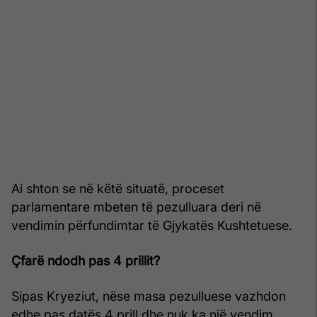
Ai shton se në këtë situatë, proceset
parlamentare mbeten të pezulluara deri në
vendimin përfundimtar të Gjykatës Kushtetuese.
Çfarë ndodh pas 4 prillit?
Sipas Kryeziut, nëse masa pezulluese vazhdon
edhe pas datës 4 prill dhe nuk ka një vendim