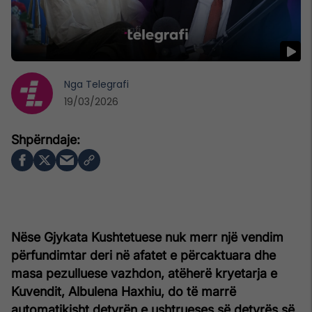
Nga
Telegrafi
19/03/2026
Nëse Gjykata Kushtetuese nuk merr një vendim
përfundimtar deri në afatet e përcaktuara dhe
masa pezulluese vazhdon, atëherë kryetarja e
Kuvendit, Albulena Haxhiu, do të marrë
automatikisht detyrën e ushtrueses së detyrës së