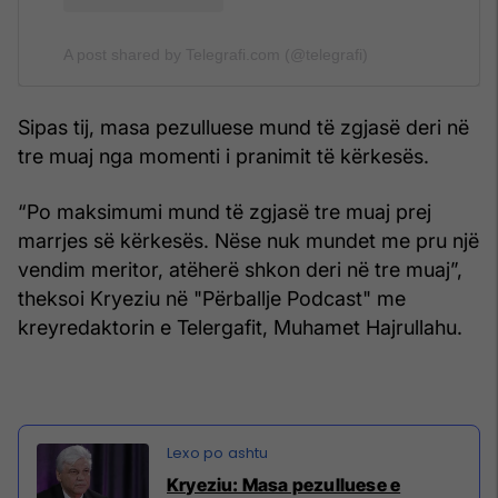
A post shared by Telegrafi.com (@telegrafi)
Sipas tij, masa pezulluese mund të zgjasë deri në
tre muaj nga momenti i pranimit të kërkesës.
“Po maksimumi mund të zgjasë tre muaj prej
marrjes së kërkesës. Nëse nuk mundet me pru një
vendim meritor, atëherë shkon deri në tre muaj”,
theksoi Kryeziu në "Përballje Podcast" me
kreyredaktorin e Telergafit, Muhamet Hajrullahu.
Kryeziu: Masa pezulluese e