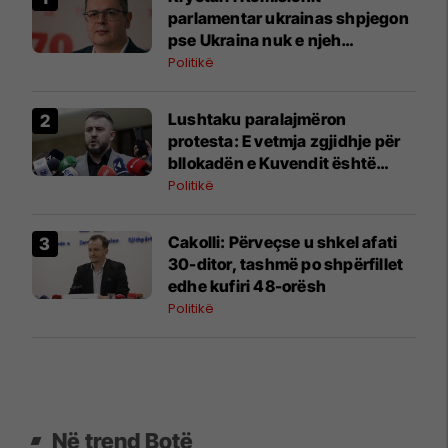
parlamentar ukrainas shpjegon
pse Ukraina nuk e njeh
Kosovën: Krimea, Serbia dhe
Politikë
municioni
​Lushtaku paralajmëron
protesta: E vetmja zgjidhje për
bllokadën e Kuvendit është
rruga
Politikë
Cakolli: Përveçse u shkel afati
30-ditor, tashmë po shpërfillet
edhe kufiri 48-orësh
Politikë
Në trend Botë