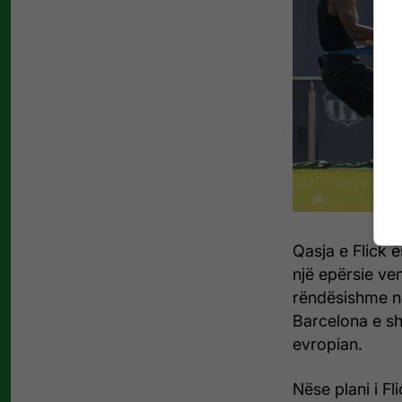
Qasja e Flick ë
një epërsie v
rëndësishme në
Barcelona e sh
evropian.
Nëse plani i F