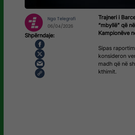
Trajneri i Barc
Nga
Telegrafi
“mbyllë” që në
06/04/2026
Kampionëve nd
Sipas raportim
konsideron ven
madh që në sh
kthimit.