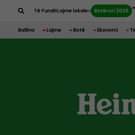
Të Fundit
Lajme lokale
Botërori 2026
Ballina
Lajme
Botë
Ekonomi
T