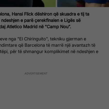
elona, Hansi Flick dëshiron që skuadra e tij ta
 ndeshjen e parë çerekfinalen e Ligës së
aj Atletico Madrid në “Camp Nou”.
eve nga "El Chiringuito", tekniku gjerman e
dimtare që Barcelona të marrë një avantazh të
tëpi, për të shmangur komplikimet në ndeshjen e