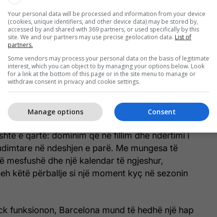
Your personal data will be processed and information from your device
(cookies, unique identifiers, and other device data) may be stored by,
accessed by and shared with 369 partners, or used specifically by this
site. We and our partners may use precise geolocation data.
List of
partners.
Some vendors may process your personal data on the basis of legitimate
interest, which you can object to by managing your options below. Look
for a link at the bottom of this page or in the site menu to manage or
withdraw consent in privacy and cookie settings.
Manage options
Consent
shtë e qartë: dominim që në fillim dhe ndërtimi i
endimtare në ndeshjen e parë. Me mungesa të
 mesfushë dhe një kalendar të ngjeshur,
eh këtë përballje si një moment kyç në sezonin
lick funksionon, Barcelona mund të hedhë një hap