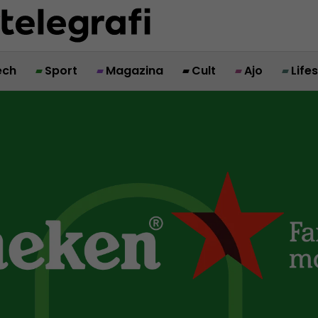
ech
Sport
Magazina
Cult
Ajo
Life