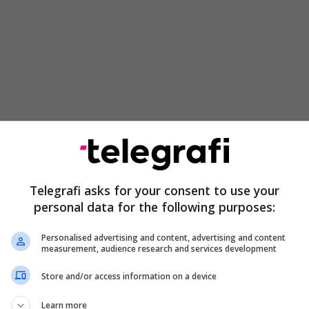
ekziston shqetësim i madh për sfidën në “Wanda
 ku atmosfera dhe intensiteti i Atletico Madridit
një provë shumë e vështirë. Për këtë arsye,
 duan ta lënë kualifikimin të hapur para udhëtimit
Telegrafi asks for your consent to use your
personal data for the following purposes:
Personalised advertising and content, advertising and content
measurement, audience research and services development
Store and/or access information on a device
Learn more