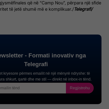
gjysmëfinales që në “Camp Nou”, përpara një sfide
pritet të jetë shumë më e komplikuar./
Telegrafi/