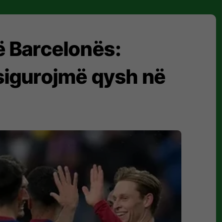
të Barcelonës:
sigurojmë qysh në