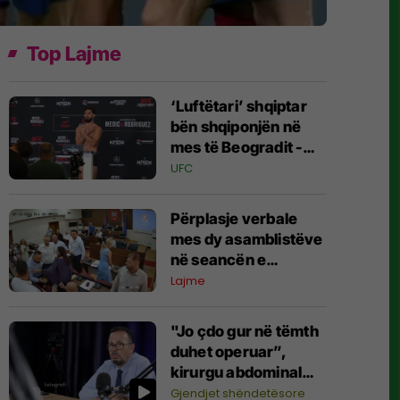
Top Lajme
‘Luftëtari’ shqiptar
bën shqiponjën në
mes të Beogradit -
serbët e cilësojnë
UFC
provokim, ai e
cilëson simbol të
Përplasje verbale
identitetit
mes dy asamblistëve
në seancën e
Kuvendit të Pejës
Lajme
"Jo çdo gur në tëmth
duhet operuar”,
kirurgu abdominal
Ymer Durmishi
Gjendjet shëndetësore