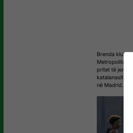
Brenda klubit 
Metropolitano”,
pritet të jenë 
katalanasit nuk
në Madrid.