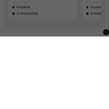
Prishtine
Prishtinë
31 Gusht 2026
6 Shtator 2
×