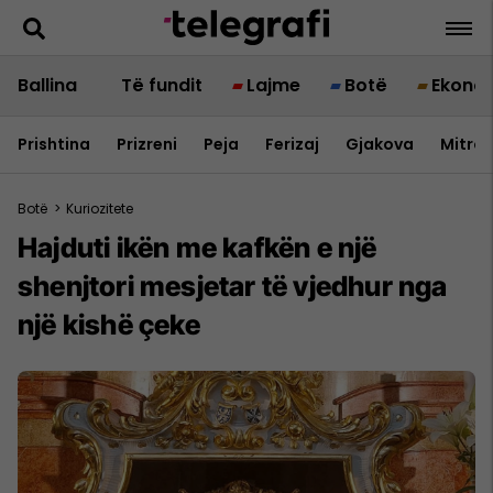
Ballina
Të fundit
Lajme
Botë
Ekono
Prishtina
Prizreni
Peja
Ferizaj
Gjakova
Mitrov
Botë
>
Kuriozitete
Hajduti ikën me kafkën e një
shenjtori mesjetar të vjedhur nga
një kishë çeke