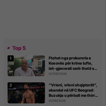
Top 5
Ftohet nga prokuroria e
Kosovës për krime lufte,
ish-gjenerali serb thotë se
dikush e tradhtoi në
02/08/2026
Beograd
“Vrisni, vrisni shqiptarët”,
skandal në UFC Beograd:
Buzukja u përball me thirrje
anti-shqiptare nga
01/08/2026
tribunat