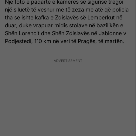
Një foto e paqartë e kamerës së sigurisë tregoi
një siluetë të veshur me të zeza me atë që policia
tha se ishte kafka e Zdislavës së Lemberkut në
duar, duke vrapuar midis stolave në bazilikën e
Shën Lorencit dhe Shën Zdislavës në Jablonne v
Podjestedi, 110 km në veri të Pragës, të martën.