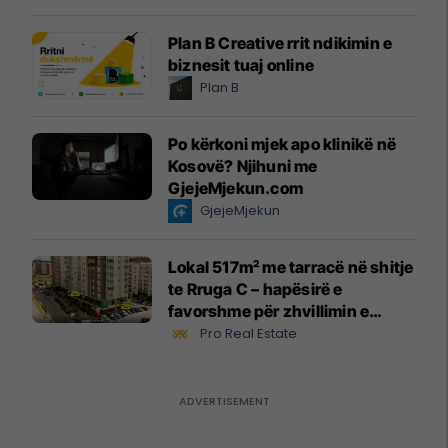
Plan B Creative rrit ndikimin e
biznesit tuaj online
Plan B
Po kërkoni mjek apo klinikë në
Kosovë? Njihuni me
GjejeMjekun.com
GjejeMjekun
Lokal 517m² me tarracë në shitje
te Rruga C – hapësirë e
favorshme për zhvillimin e
biznesit #15796
Pro Real Estate