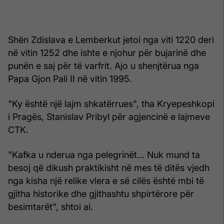
Shën Zdislava e Lemberkut jetoi nga viti 1220 deri
në vitin 1252 dhe ishte e njohur për bujarinë dhe
punën e saj për të varfrit. Ajo u shenjtërua nga
Papa Gjon Pali II në vitin 1995.
"Ky është një lajm shkatërrues", tha Kryepeshkopi
i Pragës, Stanislav Pribyl për agjencinë e lajmeve
CTK.
"Kafka u nderua nga pelegrinët... Nuk mund ta
besoj që dikush praktikisht në mes të ditës vjedh
nga kisha një relike vlera e së cilës është mbi të
gjitha historike dhe gjithashtu shpirtërore për
besimtarët", shtoi ai.