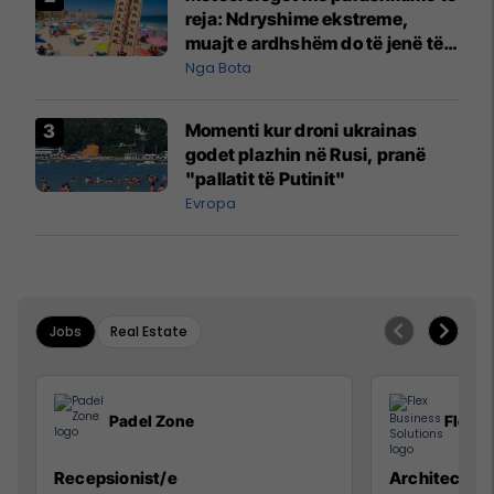
reja: Ndryshime ekstreme,
muajt e ardhshëm do të jenë të
pazakontë
Nga Bota
Momenti kur droni ukrainas
godet plazhin në Rusi, pranë
"pallatit të Putinit"
Evropa
Jobs
Real Estate
Padel Zone
Flex B
Recepsionist/e
Architect