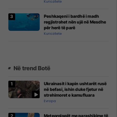
Kuriozitete
Peshkaqeni i bardhë i madh
regjistrohet nën ujë në Mesdhe
për herë të parë
Kuriozitete
Në trend Botë
Ukrainasit i kapin ushtarët rusë
në befasi, ishin duke fjetur në
strehimoret e kamufluara
Evropa
Meteorologët me parashikime të