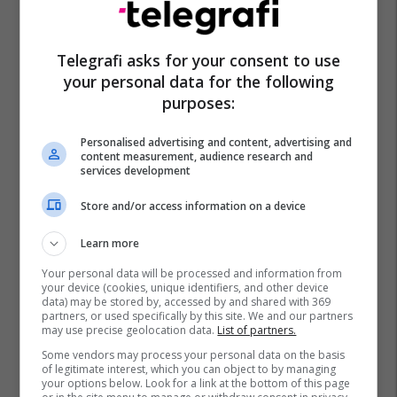
Kafka
Kisha Katolike
Vjedhje
Republika Çeke
Telegrafi asks for your consent to use
your personal data for the following
purposes:
Personalised advertising and content, advertising and
content measurement, audience research and
services development
Store and/or access information on a device
Learn more
Your personal data will be processed and information from
your device (cookies, unique identifiers, and other device
data) may be stored by, accessed by and shared with 369
partners, or used specifically by this site. We and our partners
may use precise geolocation data.
List of partners.
Some vendors may process your personal data on the basis
of legitimate interest, which you can object to by managing
your options below. Look for a link at the bottom of this page