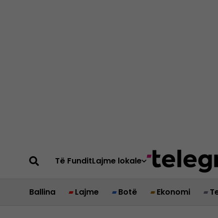
Të Fundit
Lajme lokale
Ballina
Lajme
Botë
Ekonomi
T