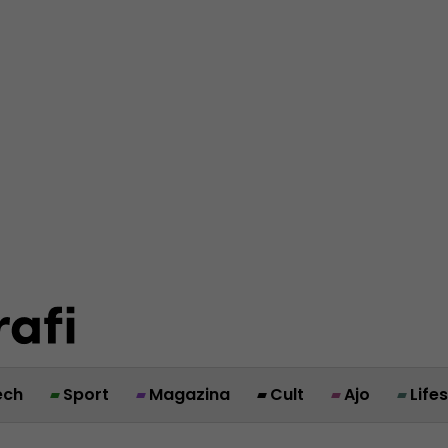
ech
Sport
Magazina
Cult
Ajo
Life