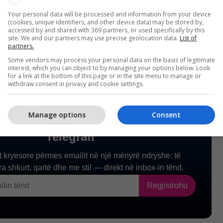
ter. It works."
pic.twitter.com/1QMzj8sDH8
Your personal data will be processed and information from your device
upar (@atrupar)
May 11, 2026
(cookies, unique identifiers, and other device data) may be stored by,
accessed by and shared with 369 partners, or used specifically by this
site. We and our partners may use precise geolocation data.
List of
partners.
Some vendors may process your personal data on the basis of legitimate
interest, which you can object to by managing your options below. Look
for a link at the bottom of this page or in the site menu to manage or
withdraw consent in privacy and cookie settings.
Manage options
Consent