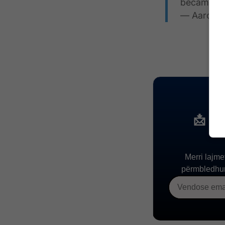
became bet
— Aaron R