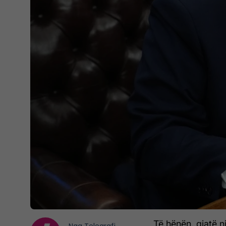
Të hënën, gjatë n