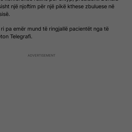
isht një njoftim për një pikë kthese zbuluese në
sisë.
 i ri pa emër mund të ringjallë pacientët nga të
ton Telegrafi.