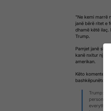
"Ne kemi marrë nj
janë bërë ritet e 
dhamë këtë ilaç. 
Trump.
Pamjet janë shpë
kanë nxitur një l
amerikan.
Këto komente Tru
bashkëpunëtorët e
Trump: "W
person give
everything