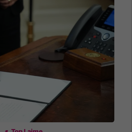
Top Lajme