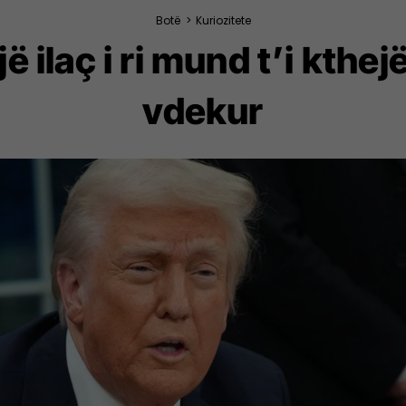
Botë
>
Kuriozitete
 ilaç i ri mund t’i kthejë
vdekur