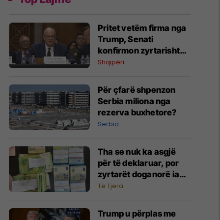
Pritet vetëm firma nga
Trump, Senati
konfirmon zyrtarisht
Eric Wendt ambasador
Shqipëri
në Shqipëri
Për çfarë shpenzon
Serbia miliona nga
rezerva buxhetore?
Serbia
Tha se nuk ka asgjë
për të deklaruar, por
zyrtarët doganorë ia
gjejnë 30 mijë euro
Të Tjera
Trump u përplas me