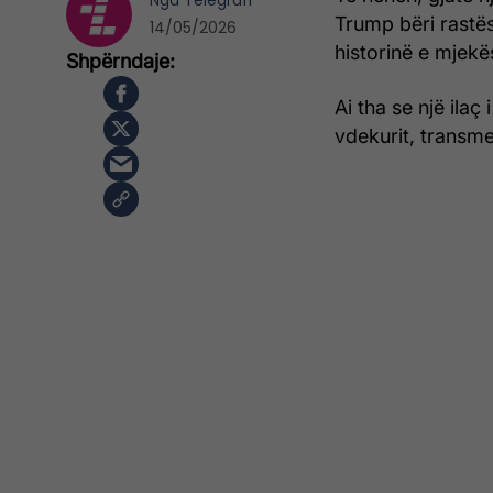
Nga
Telegrafi
Trump bëri rastës
14/05/2026
historinë e mjekë
Ai tha se një ilaç
vdekurit, transme