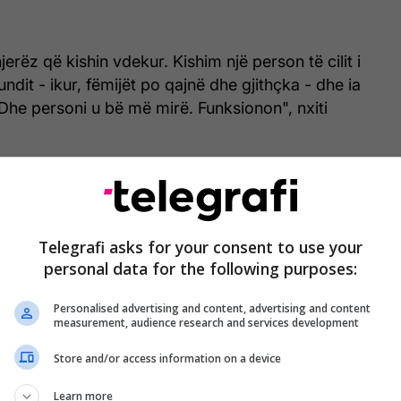
erëz që kishin vdekur. Kishim një person të cilit i
fundit - ikur, fëmijët po qajnë dhe gjithçka - dhe ia
Dhe personi u bë më mirë. Funksionon", nxiti
rndarë në masë të madhe nëpër rrjetet sociale dhe
umë komentesh lidhur me deklaratën e presidentit
Telegrafi asks for your consent to use your
personal data for the following purposes:
mp i bëri nga Shtëpia e Bardhë i rrethuar nga
 tij nga fushat e ndryshme. /Telegrafi/
Personalised advertising and content, advertising and content
measurement, audience research and services development
e've taken people that were dead. We had a
n the last rites -- gone, the kids are crying and
Store and/or access information on a device
 -- and started them on this drug. And the person
Learn more