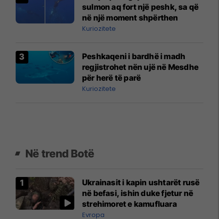
sulmon aq fort një peshk, sa që
në një moment shpërthen
Kuriozitete
Peshkaqeni i bardhë i madh
regjistrohet nën ujë në Mesdhe
për herë të parë
Kuriozitete
Në trend Botë
Ukrainasit i kapin ushtarët rusë
në befasi, ishin duke fjetur në
strehimoret e kamufluara
Evropa