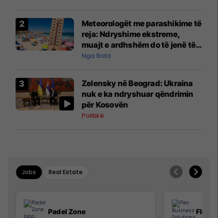
Meteorologët me parashikime të
reja: Ndryshime ekstreme,
muajt e ardhshëm do të jenë të
pazakontë
Nga Bota
Zelensky në Beograd: Ukraina
nuk e ka ndryshuar qëndrimin
për Kosovën
Politikë
Jobs
Real Estate
Padel Zone
Flex B