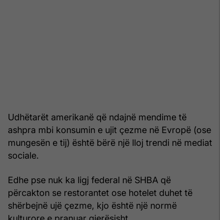
Udhëtarët amerikanë që ndajnë mendime të
ashpra mbi konsumin e ujit çezme në Evropë (ose
mungesën e tij) është bërë një lloj trendi në mediat
sociale.
Edhe pse nuk ka ligj federal në SHBA që
përcakton se restorantet ose hotelet duhet të
shërbejnë ujë çezme, kjo është një normë
kulturore e pranuar gjerësisht.