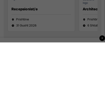
Recepsionist/e
Architect
Prishtine
Prishtinë
31 Gusht 2026
6 Shtator 2
×