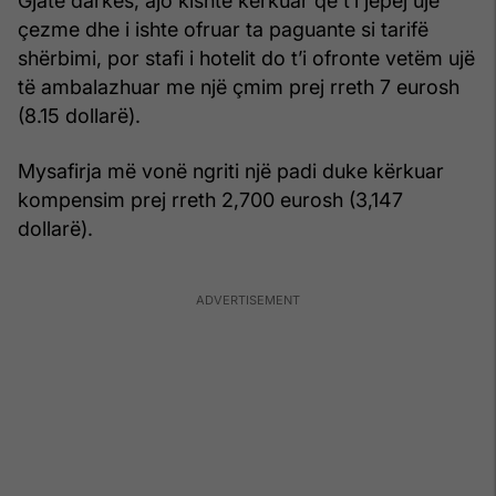
Gjatë darkës, ajo kishte kërkuar që t’i jepej ujë
çezme dhe i ishte ofruar ta paguante si tarifë
shërbimi, por stafi i hotelit do t’i ofronte vetëm ujë
të ambalazhuar me një çmim prej rreth 7 eurosh
(8.15 dollarë).
Mysafirja më vonë ngriti një padi duke kërkuar
kompensim prej rreth 2,700 eurosh (3,147
dollarë).