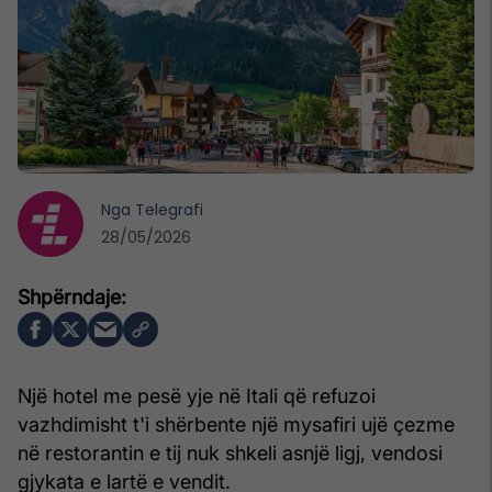
Nga
Telegrafi
28/05/2026
Një hotel me pesë yje në Itali që refuzoi
vazhdimisht t'i shërbente një mysafiri ujë çezme
në restorantin e tij nuk shkeli asnjë ligj, vendosi
gjykata e lartë e vendit.