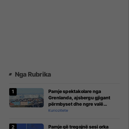
Nga Rubrika
Pamje spektakolare nga
Grenlanda, ajsbergu gjigant
përmbyset dhe ngre valë
gjigante
Kuriozitete
Pamje që tregojnë sesi orka