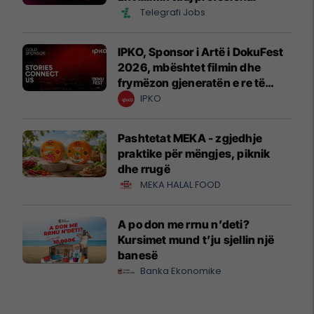
Telegrafi Jobs
IPKO, Sponsor i Artë i DokuFest
2026, mbështet filmin dhe
frymëzon gjeneratën e re të
krijuesve
IPKO
Pashtetat MEKA - zgjedhje
praktike për mëngjes, piknik
dhe rrugë
MEKA HALAL FOOD
A po don me rrnu n’deti?
Kursimet mund t’ju sjellin një
banesë
Banka Ekonomike