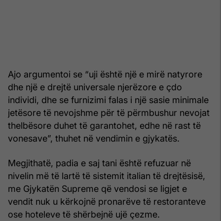
Ajo argumentoi se “uji është një e mirë natyrore
dhe një e drejtë universale njerëzore e çdo
individi, dhe se furnizimi falas i një sasie minimale
jetësore të nevojshme për të përmbushur nevojat
thelbësore duhet të garantohet, edhe në rast të
vonesave”, thuhet në vendimin e gjykatës.
Megjithatë, padia e saj tani është refuzuar në
nivelin më të lartë të sistemit italian të drejtësisë,
me Gjykatën Supreme që vendosi se ligjet e
vendit nuk u kërkojnë pronarëve të restoranteve
ose hoteleve të shërbejnë ujë çezme.