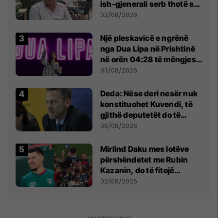
ish-gjenerali serb thotë se
dikush e tradhtoi në
02/08/2026
Beograd
Një pleskavicë e ngrënë
nga Dua Lipa në Prishtinë
në orën 04:28 të mëngjesit
- dhe bota digjitale serbe
03/08/2026
shpall gjendjen e luftës
Deda: Nëse deri nesër nuk
konstituohet Kuvendi, të
gjithë deputetët do të
bëjnë shkelje të rëndë
06/08/2026
kushtetuese
Mirlind Daku mes lotëve
përshëndetet me Rubin
Kazanin, do të fitojë
miliona te Spartak Moska
02/08/2026