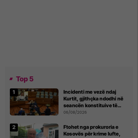
Top 5
Incidenti me vezë ndaj
Kurtit, gjithçka ndodhi në
seancën konstituive të
Kuvendit
06/08/2026
Ftohet nga prokuroria e
Kosovës për krime lufte,