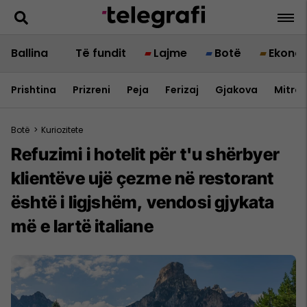
Ballina
Të fundit
Lajme
Botë
Ekono
Prishtina
Prizreni
Peja
Ferizaj
Gjakova
Mitrov
Botë
>
Kuriozitete
Refuzimi i hotelit për t'u shërbyer
klientëve ujë çezme në restorant
është i ligjshëm, vendosi gjykata
më e lartë italiane