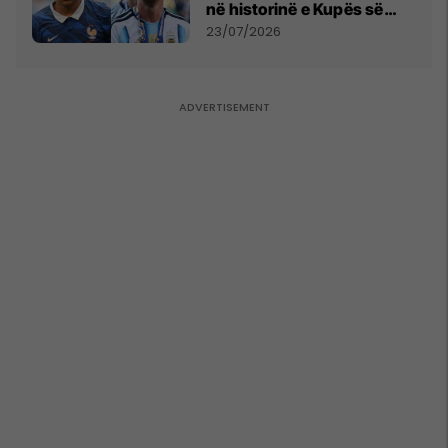
në historinë e Kupës së
Botës, Messi mbetet i dyti
23/07/2026