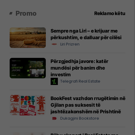
Promo
Reklamo këtu
Sempre nga Liri – e krijuar me
përkushtim, e dalluar për cilësi
Liri Prizren
Përzgjedhja javore: katër
mundësi për banim dhe
investim
Telegrafi Real Estate
BookFest vazhdon rrugëtimin në
Gjilan pas suksesit të
jashtëzakonshëm në Prishtinë
Dukagjini Bookstore