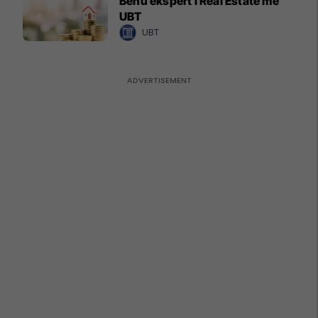
Bëhu ekspert i Real Estate me
UBT
UBT