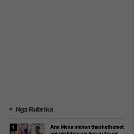
Nga Rubrika
Ana Mena mohon thashethemet
për një lidhje me Ferran Torres