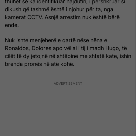
thuhet se ka identifikuar hajdutin, i përshkruar si
dikush që tashmë është i njohur për ta, nga
kamerat CCTV. Asnjë arrestim nuk është bërë
ende.
Nuk ishte menjëherë e qartë nëse nëna e
Ronaldos, Dolores apo vëllai i tij i madh Hugo, të
cilët të dy jetojnë në shtëpinë me shtatë kate, ishin
brenda pronës në atë kohë.