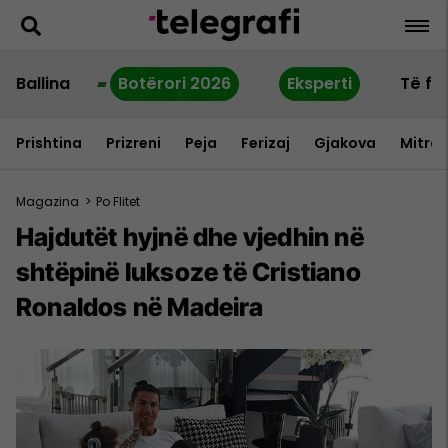
Ballina
Botërori 2026
Eksperti
Të fu
Prishtina
Prizreni
Peja
Ferizaj
Gjakova
Mitrov
Magazina
>
Po Flitet
Hajdutët hyjnë dhe vjedhin në
shtëpinë luksoze të Cristiano
Ronaldos në Madeira