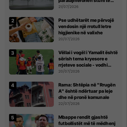
paralajmërohen stuhi të
fuqishme me breshër dhe
21/07/2026
erëra të forta
Pse udhëtarët me përvojë
vendosin një rrotull letre
higjienike në valixhe
20/07/2026
Vëllai i vogël i Yamalit është
sërish tema kryesore e
rrjeteve sociale - vodhi
vëmendjen pas finales së
20/07/2026
Kupës së Botës
Rama: Shtëpia në "Rrugën
A" është ndërtuar pa leje
dhe në pronë komunale
22/07/2026
Mbappe rendit gjashtë
futbollistët më të mëdhenj