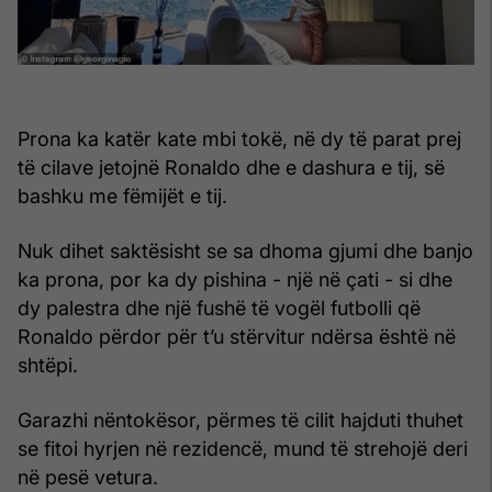
Prona ka katër kate mbi tokë, në dy të parat prej
të cilave jetojnë Ronaldo dhe e dashura e tij, së
bashku me fëmijët e tij.
Nuk dihet saktësisht se sa dhoma gjumi dhe banjo
ka prona, por ka dy pishina - një në çati - si dhe
dy palestra dhe një fushë të vogël futbolli që
Ronaldo përdor për t’u stërvitur ndërsa është në
shtëpi.
Garazhi nëntokësor, përmes të cilit hajduti thuhet
se fitoi hyrjen në rezidencë, mund të strehojë deri
në pesë vetura.