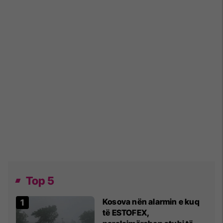
Top 5
Kosova nën alarmin e kuq
të ESTOFEX,