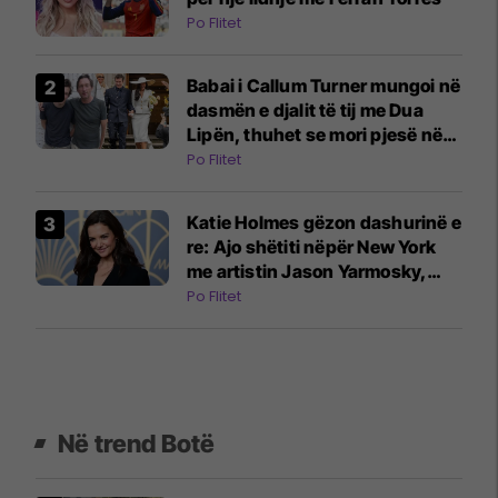
Po Flitet
Babai i Callum Turner mungoi në
dasmën e djalit të tij me Dua
Lipën, thuhet se mori pjesë në
një tjetër ceremoni martesore në
Po Flitet
Londër
Katie Holmes gëzon dashurinë e
re: Ajo shëtiti nëpër New York
me artistin Jason Yarmosky,
duke i mbajtur dorën
Po Flitet
Në trend Botë