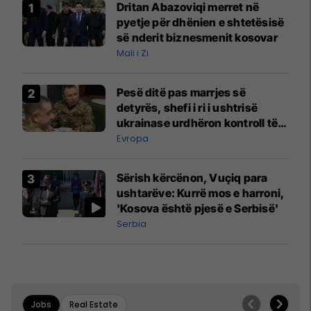
Dritan Abazoviqi merret në
pyetje për dhënien e shtetësisë
së nderit biznesmenit kosovar
Mali i Zi
Pesë ditë pas marrjes së
detyrës, shefi i ri i ushtrisë
ukrainase urdhëron kontroll të
madh
Evropa
Sërish kërcënon, Vuçiq para
ushtarëve: Kurrë mos e harroni,
'Kosova është pjesë e Serbisë'
Serbia
Jobs
Real Estate