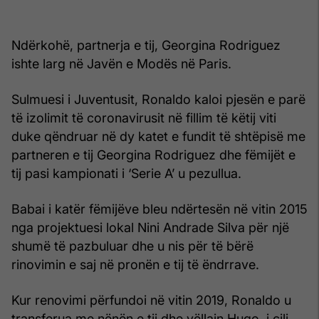
Ndërkohë, partnerja e tij, Georgina Rodriguez
ishte larg në Javën e Modës në Paris.
Sulmuesi i Juventusit, Ronaldo kaloi pjesën e parë
të izolimit të coronavirusit në fillim të këtij viti
duke qëndruar në dy katet e fundit të shtëpisë me
partneren e tij Georgina Rodriguez dhe fëmijët e
tij pasi kampionati i ‘Serie A’ u pezullua.
Babai i katër fëmijëve bleu ndërtesën në vitin 2015
nga projektuesi lokal Nini Andrade Silva për një
shumë të pazbuluar dhe u nis për të bërë
rinovimin e saj në pronën e tij të ëndrrave.
Kur renovimi përfundoi në vitin 2019, Ronaldo u
transferua me nënën e tij dhe vëllain Hugo, i cili