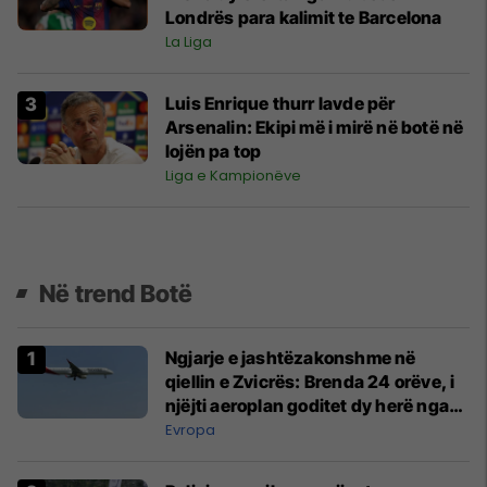
Londrës para kalimit te Barcelona
La Liga
Luis Enrique thurr lavde për
Arsenalin: Ekipi më i mirë në botë në
lojën pa top
Liga e Kampionëve
Në trend Botë
Ngjarje e jashtëzakonshme në
qiellin e Zvicrës: Brenda 24 orëve, i
njëjti aeroplan goditet dy herë nga
rrufeja
Evropa