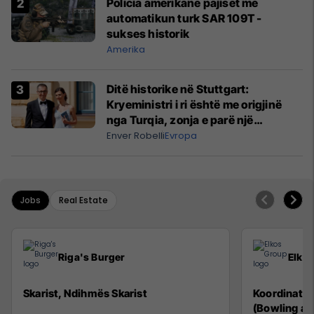
Policia amerikane pajiset me
automatikun turk SAR 109T -
sukses historik
Amerika
Ditë historike në Stuttgart:
Kryeministri i ri është me origjinë
nga Turqia, zonja e parë një
shqiptare nga Kanadaja
Enver Robelli
Evropa
Jobs
Real Estate
Riga's Burger
Elko
Skarist, Ndihmës Skarist
Koordinator
(Bowling an