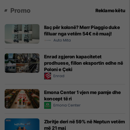
Promo
Reklamo këtu
Ilaç për kolonë? Merr Piaggio duke
filluar nga vetëm 54€ në muaj!
Auto Mita
Enrad zgjeron kapacitetet
prodhuese, fillon eksportin edhe në
Poloni e Çeki
Enrad
Emona Center 1 vjen me pamje dhe
koncept të ri
Emona Center
Zbritje deri në 59% në Neptun vetëm
më 21 maj