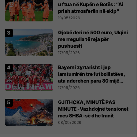
u ftua në Kupën e Botës: “Ai
prish atmosferën në ekip"
19/05/2026
Gjobë deri në 500 euro, Ulqini
me rregulla të reja për
pushuesit
17/05/2026
Bayerni zyrtarisht i jep
lamtumirën tre futbollistëve,
ata nderohen para 80 mijë
tifozëve
17/05/2026
GJITHÇKA, MINUTË PAS
MINUTE -Vazhdojnë tensionet
mes SHBA-së dhe Iranit
08/05/2026