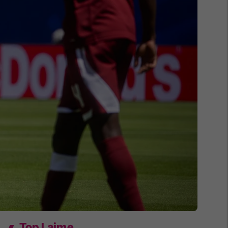
Top Lajme