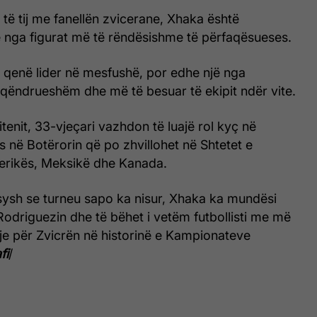
 të tij me fanellën zvicerane, Xhaka është
ë nga figurat më të rëndësishme të përfaqësueses.
 qenë lider në mesfushë, por edhe një nga
ë qëndrueshëm dhe më të besuar të ekipit ndër vite.
itenit, 33-vjeçari vazhdon të luajë rol kyç në
s në Botërorin që po zhvillohet në Shtetet e
erikës, Meksikë dhe Kanada.
ysh se turneu sapo ka nisur, Xhaka ka mundësi
 Rodriguezin dhe të bëhet i vetëm futbollisti me më
je për Zvicrën në historinë e Kampionateve
fi
/