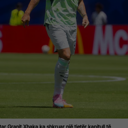
ar Granit Xhaka ka shkruar një tjetër kapitull të