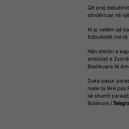
Që prej debutimit
shndërruar në nj
Ai jo vetëm që ka
futbollistët më t
Nën shiritin e kap
ambiciet e Zvicrë
Bashkuara të Am
Duke pasur paras
reale ta lërë pas
së shumti paraqit
Botërore./
Telegra