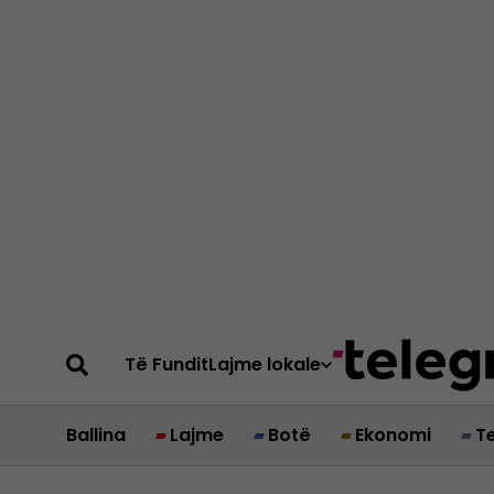
Të Fundit
Lajme lokale
Ballina
Lajme
Botë
Ekonomi
T