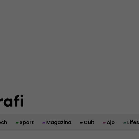
ech
Sport
Magazina
Cult
Ajo
Life