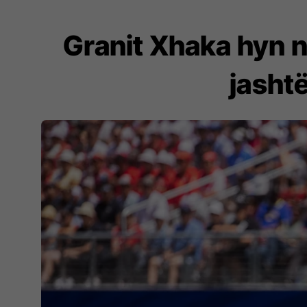
Granit Xhaka hyn në
jasht