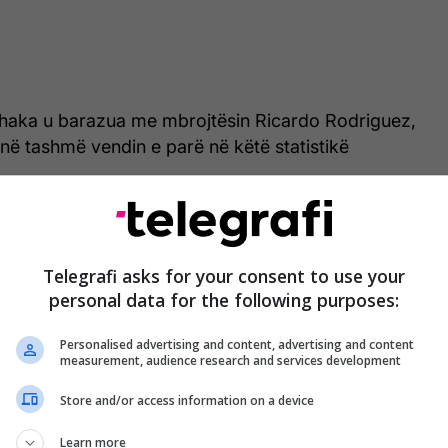
 Xhaka u barazua me mbrojtësin Ricardo Rodriguez,
në tashmë vendin e parë në këtë statistikë
parë nga ish-ylli i Zvicrës, Xherdan Shaqiri, i cili
regjistruar 13 paraqitje në Kupat e Botës para se t’i
Telegrafi asks for your consent to use your
erës ndërkombëtare.
personal data for the following purposes:
ori i vitit 2026 përfaqëson pjesëmarrjen e katërt
Personalised advertising and content, advertising and content
 më të madhe të futbollit.
measurement, audience research and services development
Store and/or access information on a device
Learn more