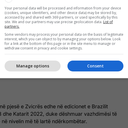
Your personal data will be processed and information from your device
(cookies, unique identifiers, and other device data) may be stored by,
accessed by and shared with 369 partners, or used specifically by this
site. We and our partners may use precise geolocation data.
List of
partners.
Some vendors may process your personal data on the basis of legitimate
interest, which you can object to by managing your options below. Look
for a link at the bottom of this page or in the site menu to manage or
withdraw consent in privacy and cookie settings.
Manage options
Consent
ë pjesë e Zvicrës edhe në edicionet e Brazilit
8 dhe Katarit 2022, duke dëshmuar vazhdimësi të
në nivelin më të lartë ndërkombëtar.