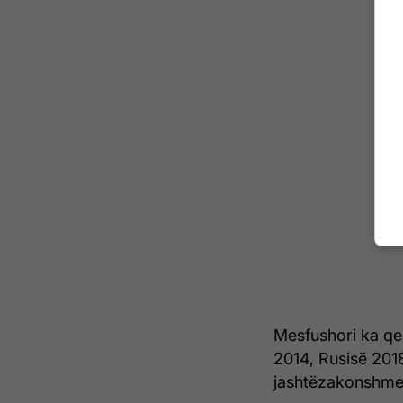
Mesfushori ka qen
2014, Rusisë 201
jashtëzakonshme 