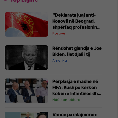
“Deklarata juaj anti-
Kosovë në Beograd,
shpërfaq profesionin
tënd para se të
Kosovë
bëheshe president”,
OVL e UÇK-së i reagon
Rëndohet gjendja e Joe
Zelenskyt
Biden, flet djali i tij
Amerika
Përplasja e madhe në
FIFA: Kush po kërkon
kokën e Infantinos dhe
kush po e mbron?
Ndërkombëtare
Vance paralajmëron: