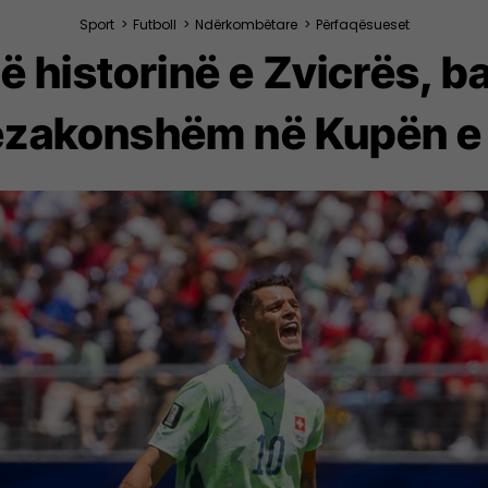
Sport
>
Futboll
>
Ndërkombëtare
>
Përfaqësueset
 historinë e Zvicrës, b
ëzakonshëm në Kupën e