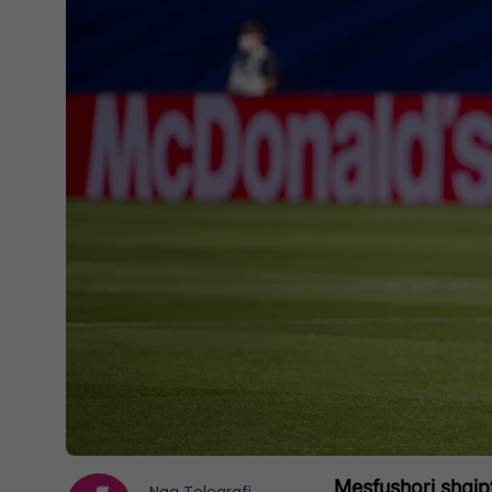
Mesfushori shqipt