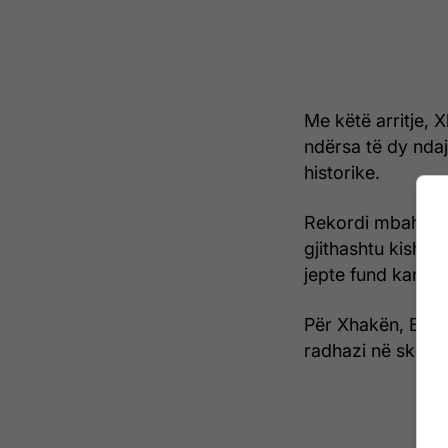
Me këtë arritje,
ndërsa të dy ndaj
historike.
Rekordi mbahej më 
gjithashtu kishte 
jepte fund karri
Për Xhakën, Botër
radhazi në skenën