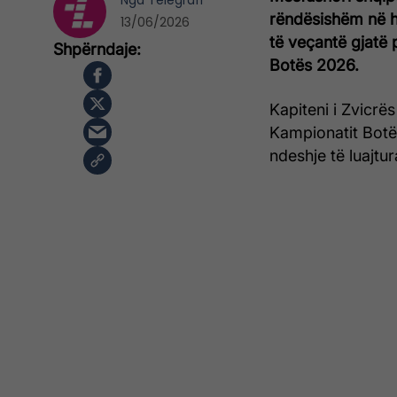
Nga
Telegrafi
rëndësishëm në hi
13/06/2026
të veçantë gjatë 
Botës 2026.
Kapiteni i Zvicrës 
Kampionatit Botër
ndeshje të luajtu