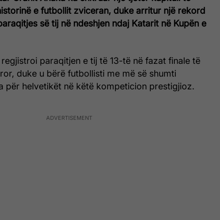
storinë e futbollit zviceran, duke arritur një rekord
paraqitjes së tij në ndeshjen ndaj Katarit në Kupën e
regjistroi paraqitjen e tij të 13-të në fazat finale të
or, duke u bërë futbollisti me më së shumti
ra për helvetikët në këtë kompeticion prestigjioz.