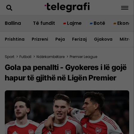
Ballina
Të fundit
Lajme
Botë
Ekono
Prishtina
Prizreni
Peja
Ferizaj
Gjakova
Mitrov
Sport
>
Futboll
>
Ndërkombëtare
>
Premier League
Gola pa penallti - Gyokeres i lë gojë
hapur të gjithë në Ligën Premier