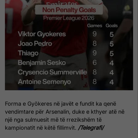
Forma e Gyökeres në javët e fundit ka qenë
vendimtare për Arsenalin, duke e kthyer atë në
një nga sulmuesit më të rrezikshëm të
kampionatit në këtë fillimvit.
/Telegrafi/