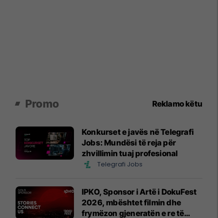
Promo
Reklamo këtu
Konkurset e javës në Telegrafi
Jobs: Mundësi të reja për
zhvillimin tuaj profesional
Telegrafi Jobs
IPKO, Sponsor i Artë i DokuFest
2026, mbështet filmin dhe
frymëzon gjeneratën e re të