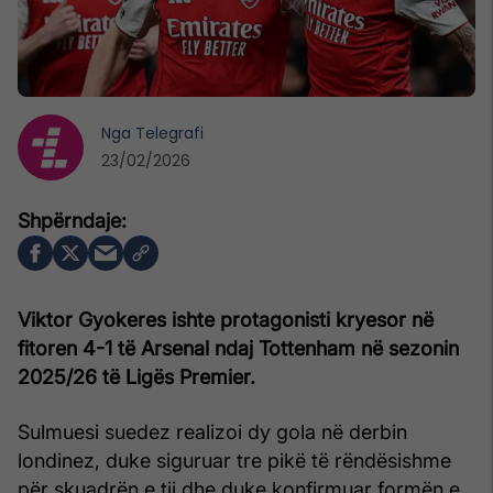
Nga
Telegrafi
23/02/2026
Viktor Gyokeres ishte protagonisti kryesor në
fitoren 4-1 të Arsenal ndaj Tottenham në sezonin
2025/26 të Ligës Premier.
Sulmuesi suedez realizoi dy gola në derbin
londinez, duke siguruar tre pikë të rëndësishme
për skuadrën e tij dhe duke konfirmuar formën e