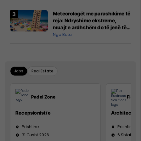
Meteorologët me parashikime të
reja: Ndryshime ekstreme,
muajt e ardhshëm do të jenë të
pazakontë
Nga Bota
Jobs
Real Estate
Padel Zone
Flex B
Recepsionist/e
Architect
Prishtine
Prishtinë
31 Gusht 2026
6 Shtator 2