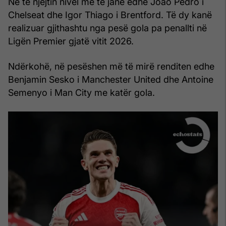
Në të njëjtin nivel me të janë edhe Joao Pedro i
Chelseat dhe Igor Thiago i Brentford. Të dy kanë
realizuar gjithashtu nga pesë gola pa penallti në
Ligën Premier gjatë vitit 2026.
Ndërkohë, në pesëshen më të mirë renditen edhe
Benjamin Sesko i Manchester United dhe Antoine
Semenyo i Man City me katër gola.