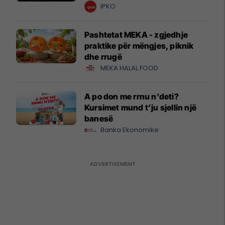
krijuesve
IPKO
Pashtetat MEKA - zgjedhje
praktike për mëngjes, piknik
dhe rrugë
MEKA HALAL FOOD
A po don me rrnu n’deti?
Kursimet mund t’ju sjellin një
banesë
Banka Ekonomike