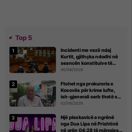
Top 5
Incidenti me vezë ndaj
Kurtit, gjithçka ndodhi në
seancën konstituive të
Kuvendit
06/08/2026
Ftohet nga prokuroria e
Kosovës për krime lufte,
ish-gjenerali serb thotë se
dikush e tradhtoi në
02/08/2026
Beograd
Një pleskavicë e ngrënë
nga Dua Lipa në Prishtinë
në orën 04:28 të mëngjesit