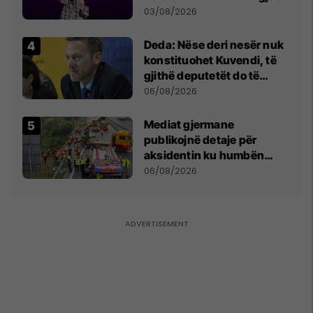
- dhe bota digjitale serbe
03/08/2026
shpall gjendjen e luftës
Deda: Nëse deri nesër nuk
konstituohet Kuvendi, të
gjithë deputetët do të
bëjnë shkelje të rëndë
06/08/2026
kushtetuese
Mediat gjermane
publikojnë detaje për
aksidentin ku humbën
jetën tre mërgimtarë nga
06/08/2026
Komogllava e Ferizajt