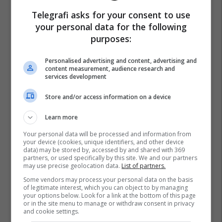
Telegrafi asks for your consent to use
your personal data for the following
purposes:
Personalised advertising and content, advertising and
content measurement, audience research and
services development
Store and/or access information on a device
Learn more
Your personal data will be processed and information from
your device (cookies, unique identifiers, and other device
data) may be stored by, accessed by and shared with 369
partners, or used specifically by this site. We and our partners
may use precise geolocation data.
List of partners.
Some vendors may process your personal data on the basis
of legitimate interest, which you can object to by managing
Viktor Gyokeres
Joao Pedro
Igor Thiago
your options below. Look for a link at the bottom of this page
Benjamin Sesko
Antoine Semenyo
Premier League
or in the site menu to manage or withdraw consent in privacy
and cookie settings.