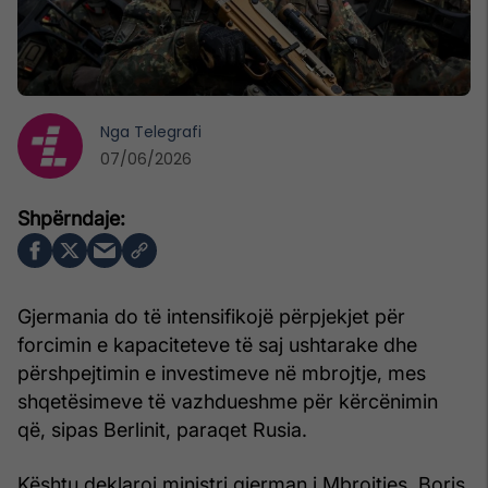
Nga
Telegrafi
07/06/2026
Gjermania do të intensifikojë përpjekjet për
forcimin e kapaciteteve të saj ushtarake dhe
përshpejtimin e investimeve në mbrojtje, mes
shqetësimeve të vazhdueshme për kërcënimin
që, sipas Berlinit, paraqet Rusia.
Kështu deklaroi ministri gjerman i Mbrojtjes, Boris