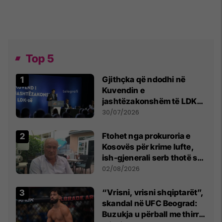
Top 5
Gjithçka që ndodhi në
Kuvendin e
jashtëzakonshëm të LDK-
së
30/07/2026
Ftohet nga prokuroria e
Kosovës për krime lufte,
ish-gjenerali serb thotë se
dikush e tradhtoi në
02/08/2026
Beograd
“Vrisni, vrisni shqiptarët”,
skandal në UFC Beograd:
Buzukja u përball me thirrje