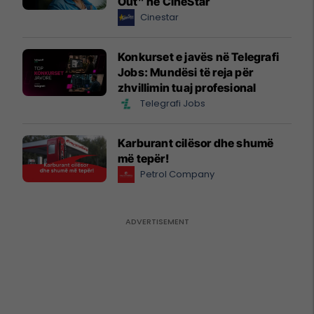
Out” në CineStar
Cinestar
Konkurset e javës në Telegrafi
Jobs: Mundësi të reja për
zhvillimin tuaj profesional
Telegrafi Jobs
Karburant cilësor dhe shumë
më tepër!
Petrol Company