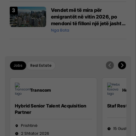
Vendet më të mira për
emigrantët në vitin 2026, po
mendoni të filloni një jetë jashtë
vendit?
Nga Bota
Jobs
Real Estate
Transcom
Hebs 
Hybrid Senior Talent Acquisition
Staf Restora
Partner
Prishtinë
15 Gusht 20
2 Shtator 2026