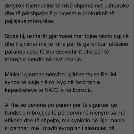
detyron Gjermaninë të rrisë shpenzimet ushtarake
dhe të përshpejtojë proceset e prokurimit të
pajisjeve mbrojtëse.
Sipas tij, ushtarët gjermanë meritojnë teknologjinë
dhe trajnimet më të mira për të garantuar aftësinë
parandaluese të Bundeswehr-it dhe për të
mbrojtur vendin në rast nevoje.
Ministri gjerman nënvizoi gjithashtu se Berlini
synon të luajë një rol kyç në forcimin e
kapaciteteve të NATO-s në Evropë.
Ai tha se qeveria po punon për të siguruar që
fondet e mbrojtjes të përdoren në mënyrë sa më
efikase dhe të shpejtë, me synimin që Gjermania,
si partneri më i madh evropian i aleancës, të