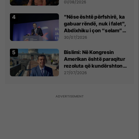
anti-shqiptare nga
01/08/2026
tribunat
"Nëse është përfshirë, ka
gabuar rëndë, nuk i falet",
Abdixhiku i çon “selam”
Përparim Ramës
30/07/2026
Bislimi: Në Kongresin
Amerikan është paraqitur
rezoluta që kundërshton
mbajtjen e Asamblesë
27/07/2026
Parlamentare të OSBE-së
në Beograd