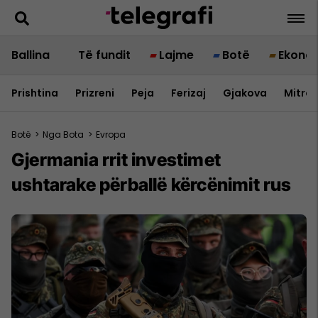
Ballina
Të fundit
Lajme
Botë
Ekono
Prishtina
Prizreni
Peja
Ferizaj
Gjakova
Mitrov
Botë
>
Nga Bota
>
Evropa
Gjermania rrit investimet
ushtarake përballë kërcënimit rus