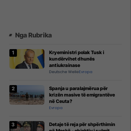
Nga Rubrika
Kryeministri polak Tusk i
kundërvihet dhunës
antiukrainase
Deutsche Welle
Evropa
Spanja u paralajmërua për
krizën masive të emigrantëve
në Ceuta?
Evropa
Detaje të reja për shpërthimin
në Moskë - objektiv i sulmit