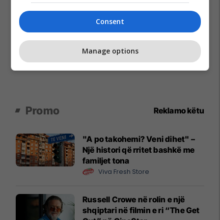
Consent
Manage options
Promo
Reklamo këtu
"A po takohemi? Veni dihet" –
Një histori që rritet bashkë me
familjet tona
Viva Fresh Store
Russell Crowe në rolin e një
shqiptari në filmin e ri “The Get