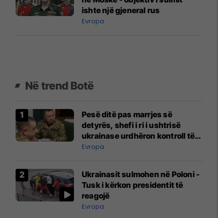
ishte një gjeneral rus
Evropa
Në trend Botë
Pesë ditë pas marrjes së
detyrës, shefi i ri i ushtrisë
ukrainase urdhëron kontroll të
madh
Evropa
Ukrainasit sulmohen në Poloni -
Tusk i kërkon presidentit të
reagojë
Evropa