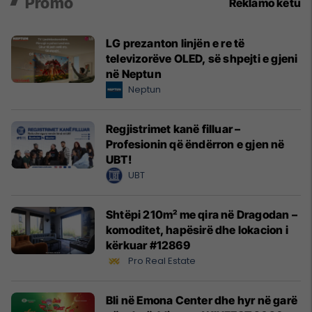
Promo
Reklamo këtu
LG prezanton linjën e re të
televizorëve OLED, së shpejti e gjeni
në Neptun
Neptun
Regjistrimet kanë filluar –
Profesionin që ëndërron e gjen në
UBT!
UBT
Shtëpi 210m² me qira në Dragodan –
komoditet, hapësirë dhe lokacion i
kërkuar #12869
Pro Real Estate
Bli në Emona Center dhe hyr në garë