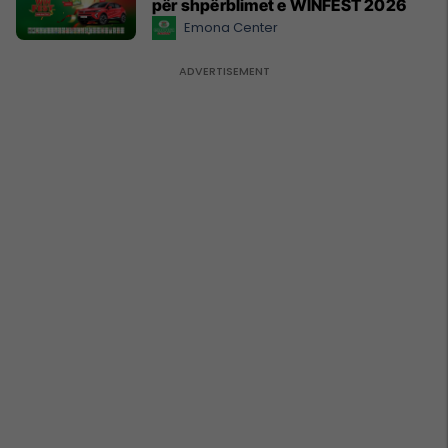
për shpërblimet e WINFEST 2026
Emona Center