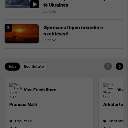
të Ukrainës
Evropa
Gjermania thyen rekordin e
nxehtësisë
Evropa
Jobs
Real Estate
Viva Fresh Store
Viva 
Pranues Malli
Arkatar/e
Logjistikë
Shërbime 