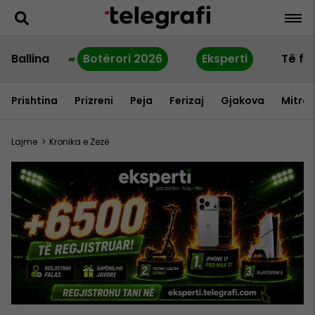
Ballina
Botërori 2026
Eksperti
Të fu
Prishtina
Prizreni
Peja
Ferizaj
Gjakova
Mitrov
Lajme
>
Kronika e Zezë