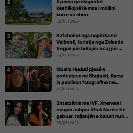
5 pemë që ekspertët
këshillojnë të mos i mbillni
kurrë në oborr
22/06/2026
Kafshohet nga nepërka në
Valbonë, turistja nga Zelanda
tregon për betejën e saj për
mbijetesë
28/06/2026
Ikballe Huduti pjesë e
protestave në Shqipëri, Rama
ia publikon fotografinë me
Ahmadinejadin e Iranit
25/06/2026
Shtatzënia me IVF, Xheneta i
reagon ashpër Xhuli Nurës: Ke
gabuar, ndjenjën e babait nuk
mund t'ia plotësosh kurrë
28/06/2026