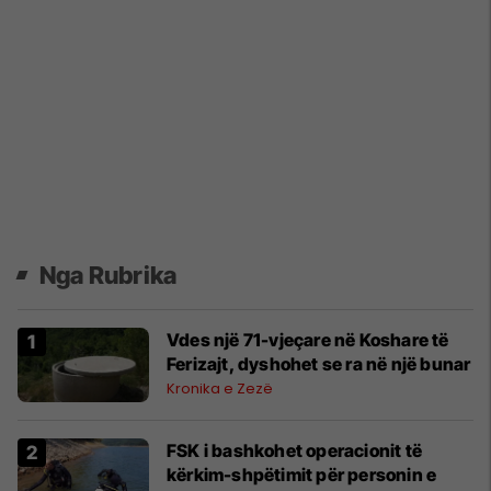
Nga Rubrika
Vdes një 71-vjeçare në Koshare të
Ferizajt, dyshohet se ra në një bunar
Kronika e Zezë
FSK i bashkohet operacionit të
kërkim-shpëtimit për personin e