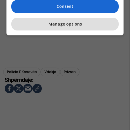
Consent
Manage options
Policia E Kosovës
Vdekja
Prizren