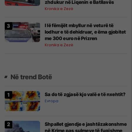
zhdukur në Liqenin e Batllavës
Kronika e Zezë
I lë fëmijët mbyllur në veturë të
lodhur e të dehidruar, e ëma gjobitet
me 300 euro në Prizren
Kronika e Zezë
Në trend Botë
Sa do të zgjasë kjo valë e të nxehtit?
Evropa
Shpallet gjendje e jashtëzakonshme
në Krime pas sulmeve të fuqishme