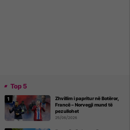
Top 5
Zhvillim i papritur në Botëror,
Francë – Norvegji mund të
pezullohet
25/06/2026