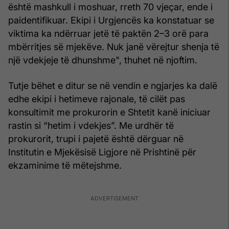
është mashkull i moshuar, rreth 70 vjeçar, ende i
paidentifikuar. Ekipi i Urgjencës ka konstatuar se
viktima ka ndërruar jetë të paktën 2–3 orë para
mbërritjes së mjekëve. Nuk janë vërejtur shenja të
një vdekjeje të dhunshme", thuhet në njoftim.
Tutje bëhet e ditur se në vendin e ngjarjes ka dalë
edhe ekipi i hetimeve rajonale, të cilët pas
konsultimit me prokurorin e Shtetit kanë iniciuar
rastin si “hetim i vdekjes”. Me urdhër të
prokurorit, trupi i pajetë është dërguar në
Institutin e Mjekësisë Ligjore në Prishtinë për
ekzaminime të mëtejshme.