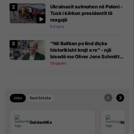
Ukrainasit sulmohen në Poloni -
Tusk i kërkon presidentit të
reagojë
Evropa
“Në Ballkan po lind diçka
historikisht krejt e re” - një
bisedë me Oliver Jens Schmitt
mbi protestat në Shqipëri dhe të
Shqipëri
kaluarën e rajonit
Jobs
Real Estate
GoldenMix
sunci