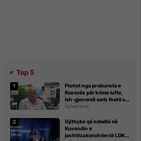
Top 5
Ftohet nga prokuroria e
Kosovës për krime lufte,
ish-gjenerali serb thotë se
dikush e tradhtoi në
02/08/2026
Beograd
Gjithçka që ndodhi në
Kuvendin e
jashtëzakonshëm të LDK-