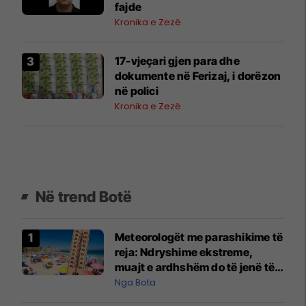
fajde
Kronika e Zezë
17-vjeçari gjen para dhe
dokumente në Ferizaj, i dorëzon
në polici
Kronika e Zezë
Në trend Botë
Meteorologët me parashikime të
reja: Ndryshime ekstreme,
muajt e ardhshëm do të jenë të
pazakontë
Nga Bota