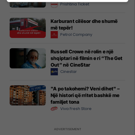
Prishtina Ticket
Karburant cilësor dhe shumë
më tepër!
Petrol Company
Russell Crowe në rolin e një
shqiptari në filmin e ri “The Get
Out” në CineStar
Cinestar
"A po takohemi? Veni dihet" –
Një histori që rritet bashkë me
familjet tona
Viva Fresh Store