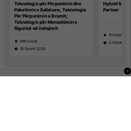
Teknolog/e për Përpunimin dhe
Hybrid Senio
Paketimin e Sallatave; Teknolog/e
Partner
Për Përpunimin e Brumit;
Teknolog/e për Menaxhimin e
Sigurisë së Ushqimit
Prishtinë
Mitrovicë
2 Shtator 2
15 Gusht 2026
×