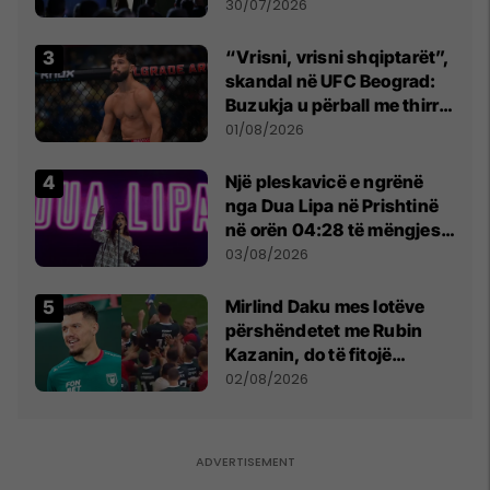
së
30/07/2026
“Vrisni, vrisni shqiptarët”,
skandal në UFC Beograd:
Buzukja u përball me thirrje
anti-shqiptare nga
01/08/2026
tribunat
Një pleskavicë e ngrënë
nga Dua Lipa në Prishtinë
në orën 04:28 të mëngjesit
- dhe bota digjitale serbe
03/08/2026
shpall gjendjen e luftës
Mirlind Daku mes lotëve
përshëndetet me Rubin
Kazanin, do të fitojë
miliona te Spartak Moska
02/08/2026