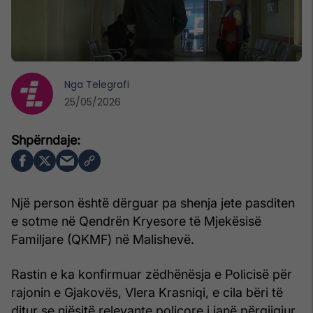
Nga
Telegrafi
25/05/2026
Një person është dërguar pa shenja jete pasditen
e sotme në Qendrën Kryesore të Mjekësisë
Familjare (QKMF) në Malishevë.
Rastin e ka konfirmuar zëdhënësja e Policisë për
rajonin e Gjakovës, Vlera Krasniqi, e cila bëri të
ditur se njësitë relevante policore i janë përgjigjur