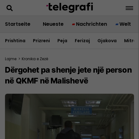
Startseite
Neueste
Nachrichten
Welt
Prishtina
Prizreni
Peja
Ferizaj
Gjakova
Mitrov
Lajme
>
Kronika e Zezë
Dërgohet pa shenje jete një person
në QKMF në Malishevë