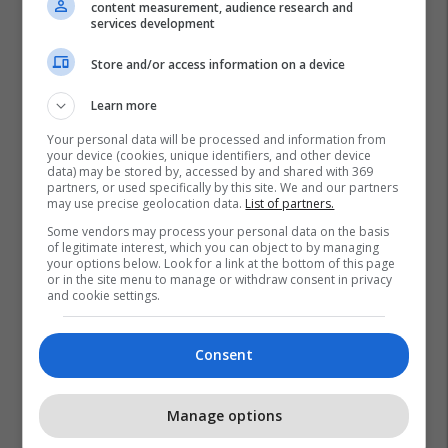
content measurement, audience research and
services development
Store and/or access information on a device
Learn more
Your personal data will be processed and information from
your device (cookies, unique identifiers, and other device
data) may be stored by, accessed by and shared with 369
partners, or used specifically by this site. We and our partners
may use precise geolocation data.
List of partners.
Some vendors may process your personal data on the basis
of legitimate interest, which you can object to by managing
your options below. Look for a link at the bottom of this page
or in the site menu to manage or withdraw consent in privacy
and cookie settings.
Consent
Promo
Reklamo këtu
Manage options
Zgjidhni PrishtinaTicket për
udhëtimin tuaj drejt Hamburgut