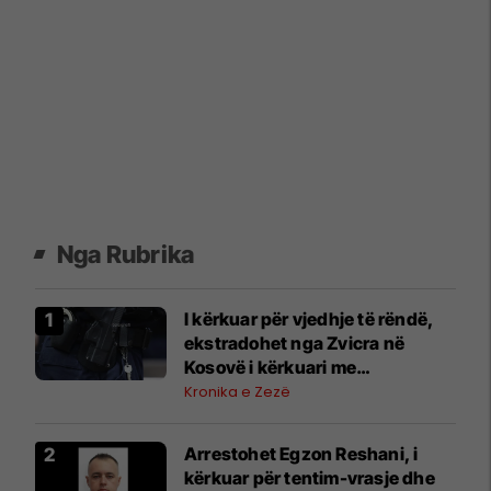
Nga Rubrika
I kërkuar për vjedhje të rëndë,
ekstradohet nga Zvicra në
Kosovë i kërkuari me
letërreshtim ndërkombëtar
Kronika e Zezë
Arrestohet Egzon Reshani, i
kërkuar për tentim-vrasje dhe