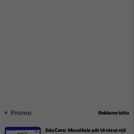
Promo
Reklamo këtu
EduCare: Mundësia për të nisur një