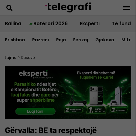
Ballina
Botërori 2026
Eksperti
Të fundit
Prishtina
Prizreni
Peja
Ferizaj
Gjakova
Mitrov
Lajme
>
Kosovë
​Gërvalla: BE ta respektojë