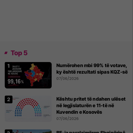
Top 5
Numërohen mbi 99% të votave,
ky është rezultati sipas KQZ-së
07/06/2026
Kështu pritet të ndahen ulëset
në legjislaturën e 11-të në
Kuvendin e Kosovës
07/06/2026
BE-ja paralajmëron Shqipërinë