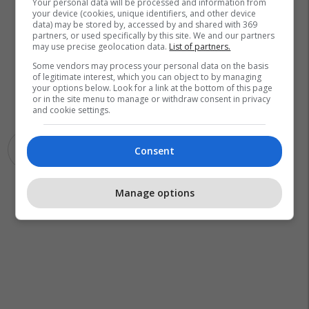
Your personal data will be processed and information from
your device (cookies, unique identifiers, and other device
data) may be stored by, accessed by and shared with 369
partners, or used specifically by this site. We and our partners
may use precise geolocation data.
List of partners.
Some vendors may process your personal data on the basis
of legitimate interest, which you can object to by managing
your options below. Look for a link at the bottom of this page
or in the site menu to manage or withdraw consent in privacy
and cookie settings.
Donika Gërvalla
Bullgari
Consent
Manage options