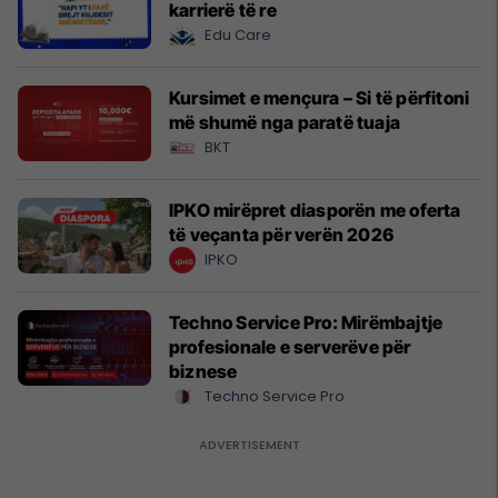
karrierë të re
Edu Care
Kursimet e mençura – Si të përfitoni
më shumë nga paratë tuaja
BKT
IPKO mirëpret diasporën me oferta
të veçanta për verën 2026
IPKO
Techno Service Pro: Mirëmbajtje
profesionale e serverëve për
biznese
Techno Service Pro