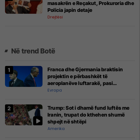
masakrën e Reçakut, Prokuroria dhe
Policia japin detaje
Drejtësi
Në trend Botë
Franca dhe Gjermania braktisin
projektin e përbashkët të
aeroplanëve luftarakë, pasi
kompanitë nuk arrijnë marrëveshje
Evropa
Trump: Sot i dhamë fund luftës me
Iranin, trupat do kthehen shumë
shpejt në shtëpi
Amerika