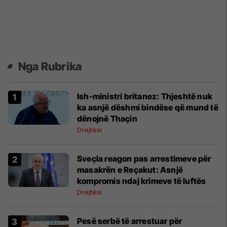
Nga Rubrika
Ish-ministri britanez: Thjeshtë nuk
ka asnjë dëshmi bindëse që mund të
dënojnë Thaçin
Drejtësi
Sveçla reagon pas arrestimeve për
masakrën e Reçakut: Asnjë
kompromis ndaj krimeve të luftës
Drejtësi
Pesë serbë të arrestuar për