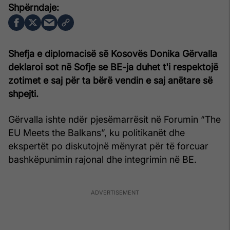
Shefja e diplomacisë së Kosovës Donika Gërvalla
deklaroi sot në Sofje se BE-ja duhet t'i respektojë
zotimet e saj për ta bërë vendin e saj anëtare së
shpejti.
Gërvalla ishte ndër pjesëmarrësit në Forumin “The
EU Meets the Balkans”, ku politikanët dhe
ekspertët po diskutojnë mënyrat për të forcuar
bashkëpunimin rajonal dhe integrimin në BE.