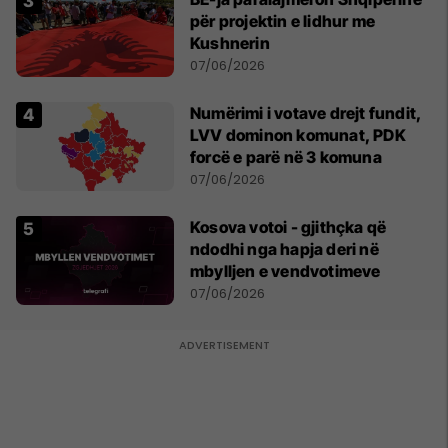
për projektin e lidhur me
Kushnerin
07/06/2026
Numërimi i votave drejt fundit,
LVV dominon komunat, PDK
forcë e parë në 3 komuna
07/06/2026
Kosova votoi - gjithçka që
ndodhi nga hapja deri në
mbylljen e vendvotimeve
07/06/2026