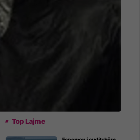
Top Lajme
Fenomen i çuditshëm