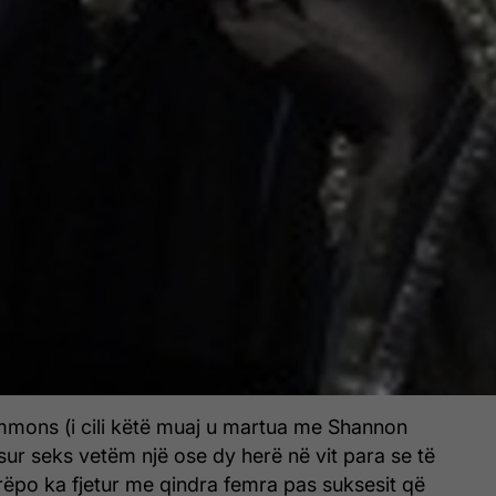
immons (i cili këtë muaj u martua me Shannon
ur seks vetëm një ose dy herë në vit para se të
irëpo ka fjetur me qindra femra pas suksesit që