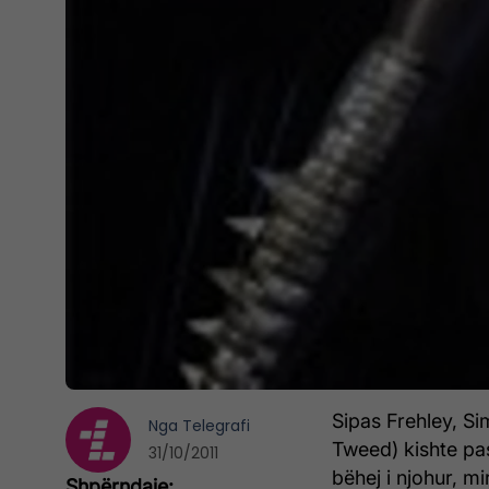
Sipas Frehley, S
Nga
Telegrafi
Tweed) kishte pas
31/10/2011
bëhej i njohur, m