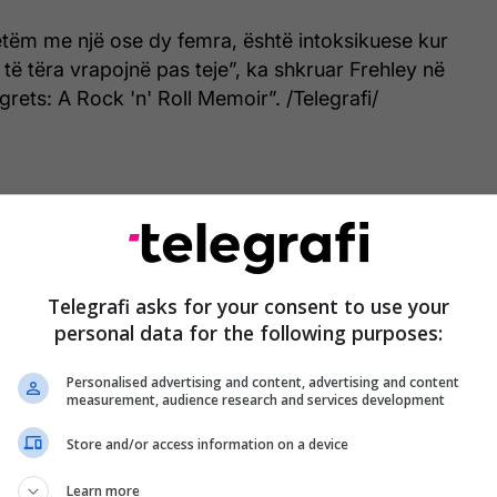
tëm me një ose dy femra, është intoksikuese kur
të tëra vrapojnë pas teje”, ka shkruar Frehley në
Regrets: A Rock 'n' Roll Memoir”. /Telegrafi/
Telegrafi asks for your consent to use your
personal data for the following purposes:
Personalised advertising and content, advertising and content
measurement, audience research and services development
Store and/or access information on a device
Learn more