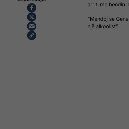
arriti me bendin 
“Mendoj se Gene ë
një alkoolist”.