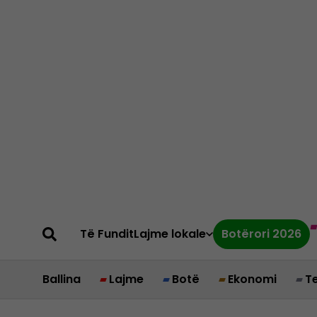
Të Fundit
Lajme lokale
Botërori 2026
Ballina
Lajme
Botë
Ekonomi
T