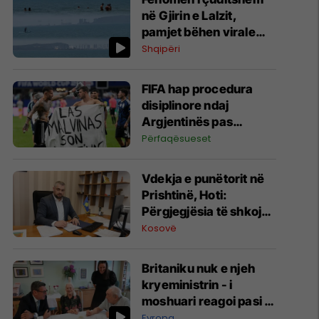
në Gjirin e Lalzit,
pamjet bëhen virale
(Video)
Shqipëri
FIFA hap procedura
disiplinore ndaj
Argjentinës pas
incidentit në Kupën e
Përfaqësueset
Botës
Vdekja e punëtorit në
Prishtinë, Hoti:
Përgjegjësia të shkojë
deri në fund, do të
Kosovë
nisim inspektime me
dronë
Britaniku nuk e njeh
kryeministrin - i
moshuari reagoi pasi iu
prezantua: Sërish një
Evropa