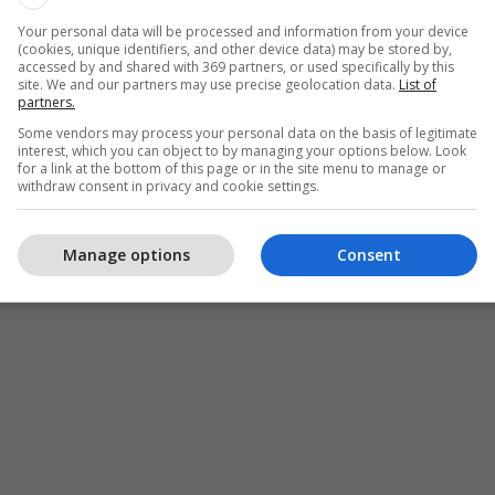
Your personal data will be processed and information from your device
(cookies, unique identifiers, and other device data) may be stored by,
accessed by and shared with 369 partners, or used specifically by this
site. We and our partners may use precise geolocation data.
List of
partners.
Some vendors may process your personal data on the basis of legitimate
interest, which you can object to by managing your options below. Look
for a link at the bottom of this page or in the site menu to manage or
withdraw consent in privacy and cookie settings.
Manage options
Consent