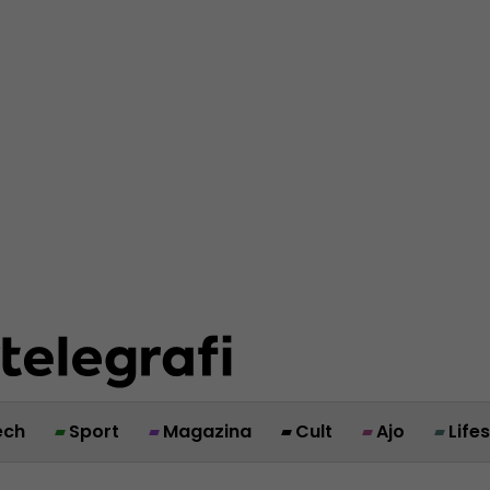
ech
Sport
Magazina
Cult
Ajo
Life