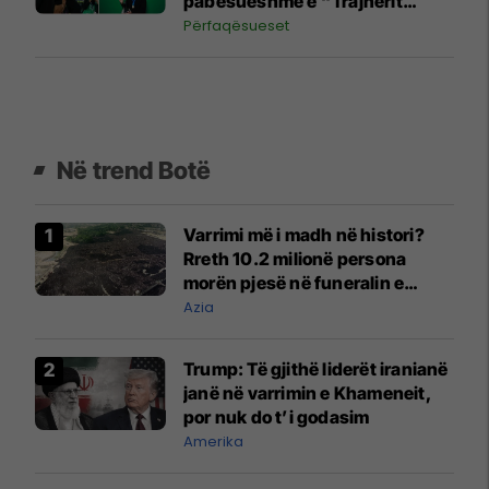
pabesueshme e “Trajnerit
Momo”, që e nisi si ndihmës i
Përfaqësueset
Besnik Hasit
Në trend Botë
Varrimi më i madh në histori?
Rreth 10.2 milionë persona
morën pjesë në funeralin e
liderit të Iranit në 1989
Azia
Trump: Të gjithë liderët iranianë
janë në varrimin e Khameneit,
por nuk do t’i godasim
Amerika