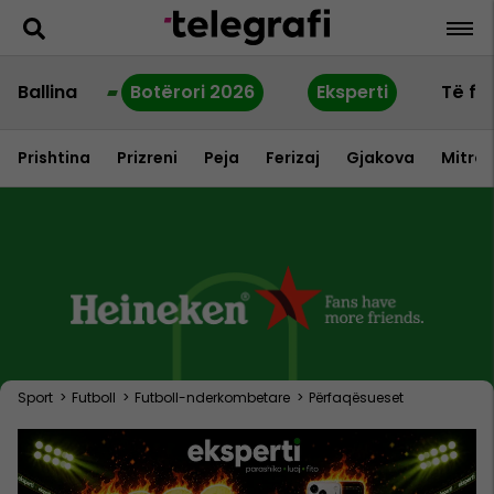
Ballina
Botërori 2026
Eksperti
Të fu
Prishtina
Prizreni
Peja
Ferizaj
Gjakova
Mitrov
Sport
>
Futboll
>
Futboll-nderkombetare
>
Përfaqësueset