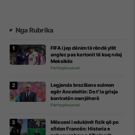
Nga Rubrika
FIFA i jep dënim të rëndë yllit
anglez pas kartonit të kuq ndaj
Meksikës
Përfaqësueset
Legjenda braziliane sulmon
egër Ancelottin: Do t’ia grisja
kontratën menjëherë
Përfaqësueset
Mësuesi i edukimit fizik që po
sfidon Francën: Historia e