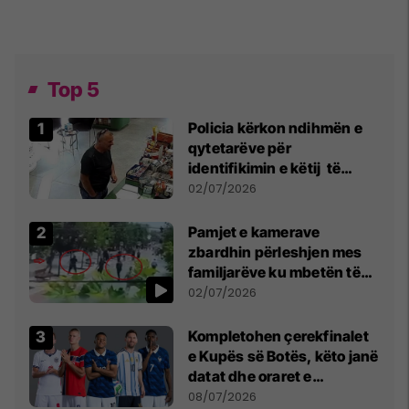
Top 5
Policia kërkon ndihmën e
qytetarëve për
identifikimin e këtij të
dyshuari
02/07/2026
Pamjet e kamerave
zbardhin përleshjen mes
familjarëve ku mbetën të
plagosur katër persona
02/07/2026
Kompletohen çerekfinalet
e Kupës së Botës, këto janë
datat dhe oraret e
ndeshjeve
08/07/2026