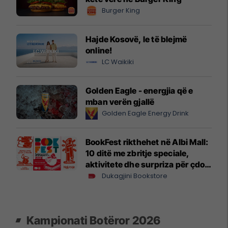
Burger King
Hajde Kosovë, le të blejmë
online!
LC Waikiki
Golden Eagle - energjia që e
mban verën gjallë
Golden Eagle Energy Drink
BookFest rikthehet në Albi Mall:
10 ditë me zbritje speciale,
aktivitete dhe surpriza për çdo
lexues
Dukagjini Bookstore
Kampionati Botëror 2026