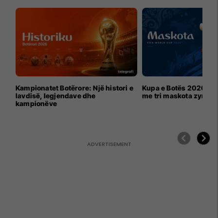
Kampionatet Botërore: Një histori e
Kupa e Botës 2026 për
lavdisë, legjendave dhe
me tri maskota zyrtar
kampionëve