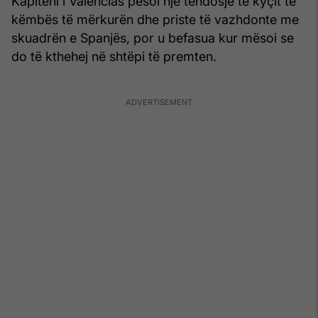
Kapiteni i Valencias pësoi një tendosje të kyçit të
këmbës të mërkurën dhe priste të vazhdonte me
skuadrën e Spanjës, por u befasua kur mësoi se
do të kthehej në shtëpi të premten.