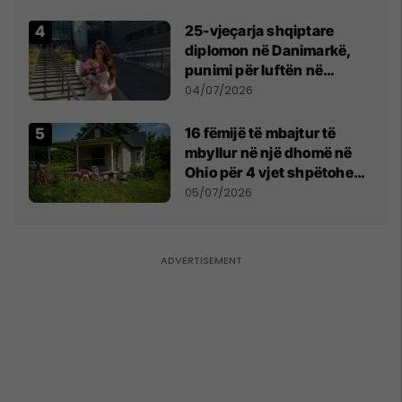
25-vjeçarja shqiptare
diplomon në Danimarkë,
punimi për luftën në
Kosovë vlerësohet me
04/07/2026
notën më të lartë
16 fëmijë të mbajtur të
mbyllur në një dhomë në
Ohio për 4 vjet shpëtohen -
tani ata i pret një sfidë e
05/07/2026
madhe