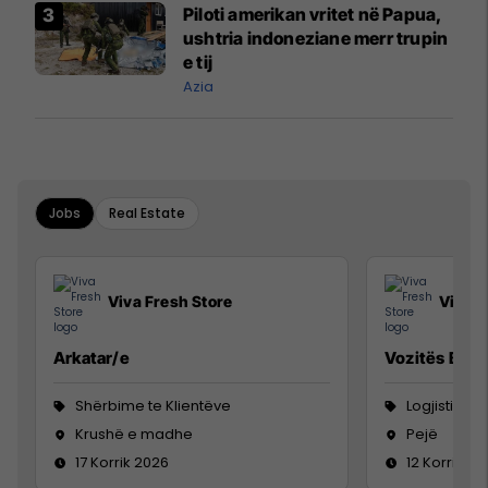
Piloti amerikan vritet në Papua,
ushtria indoneziane merr trupin
e tij
Azia
Jobs
Real Estate
Viva Fresh Store
Viva F
Arkatar/e
Vozitës B
Shërbime te Klientëve
Logjistikë
Krushë e madhe
Pejë
17 Korrik 2026
12 Korrik 20