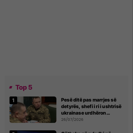
Top 5
Pesë ditë pas marrjes së
detyrës, shefi i ri i ushtrisë
ukrainase urdhëron
kontroll të madh
26/07/2026