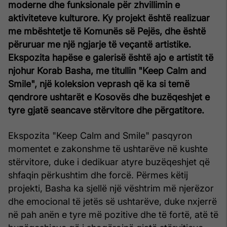
moderne dhe funksionale për zhvillimin e
aktiviteteve kulturore. Ky projekt është realizuar
me mbështetje të Komunës së Pejës, dhe është
përuruar me një ngjarje të veçantë artistike.
Ekspozita hapëse e galerisë është ajo e artistit të
njohur Korab Basha, me titullin "Keep Calm and
Smile", një koleksion veprash që ka si temë
qendrore ushtarët e Kosovës dhe buzëqeshjet e
tyre gjatë seancave stërvitore dhe përgatitore.
Ekspozita "Keep Calm and Smile" pasqyron
momentet e zakonshme të ushtarëve në kushte
stërvitore, duke i dedikuar atyre buzëqeshjet që
shfaqin përkushtim dhe forcë. Përmes këtij
projekti, Basha ka sjellë një vështrim më njerëzor
dhe emocional të jetës së ushtarëve, duke nxjerrë
në pah anën e tyre më pozitive dhe të fortë, atë të