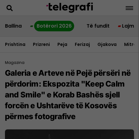
Ballina
Botërori 2026
Të fundit
Lajme
Prishtina
Prizreni
Peja
Ferizaj
Gjakova
Mitrov
Magazina
Galeria e Arteve në Pejë përsëri në
përdorim: Ekspozita "Keep Calm
and Smile" e Korab Bashës sjell
forcën e Ushtarëve të Kosovës
përmes fotografive