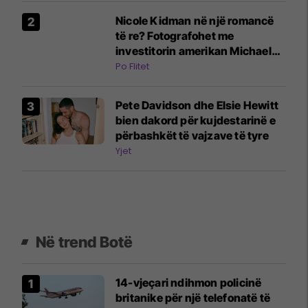
Nicole Kidman në një romancë
të re? Fotografohet me
investitorin amerikan Michael
Reinstein
Po Flitet
Pete Davidson dhe Elsie Hewitt
bien dakord për kujdestarinë e
përbashkët të vajzave të tyre
Yjet
Në trend Botë
14-vjeçari ndihmon policinë
britanike për një telefonatë të