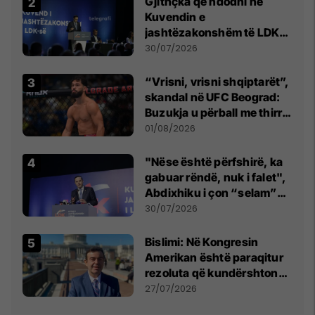
Gjithçka që ndodhi në
Kuvendin e
jashtëzakonshëm të LDK-
së
30/07/2026
“Vrisni, vrisni shqiptarët”,
skandal në UFC Beograd:
Buzukja u përball me thirrje
anti-shqiptare nga
01/08/2026
tribunat
"Nëse është përfshirë, ka
gabuar rëndë, nuk i falet",
Abdixhiku i çon “selam”
Përparim Ramës
30/07/2026
Bislimi: Në Kongresin
Amerikan është paraqitur
rezoluta që kundërshton
mbajtjen e Asamblesë
27/07/2026
Parlamentare të OSBE-së