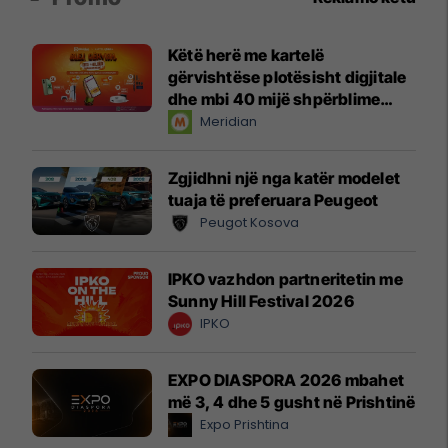
Këtë herë me kartelë
gërvishtëse plotësisht digjitale
dhe mbi 40 mijë shpërblime
instant!
Meridian
Zgjidhni një nga katër modelet
tuaja të preferuara Peugeot
Peugot Kosova
IPKO vazhdon partneritetin me
Sunny Hill Festival 2026
IPKO
EXPO DIASPORA 2026 mbahet
më 3, 4 dhe 5 gusht në Prishtinë
Expo Prishtina