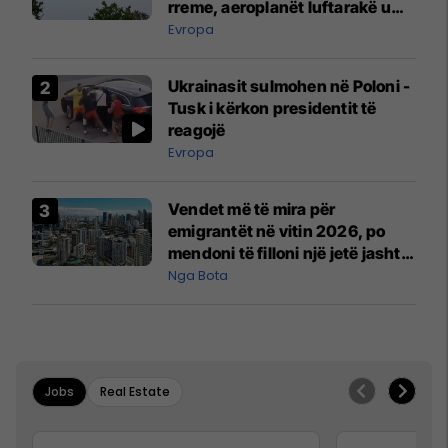
rreme, aeroplanët luftarakë u
ngritën në ajër për të
Evropa
interceptuar fluturaken e Qatar
Airways që po shkonte drejt
Ukrainasit sulmohen në Poloni -
Mançesterit
Tusk i kërkon presidentit të
reagojë
Evropa
Vendet më të mira për
emigrantët në vitin 2026, po
mendoni të filloni një jetë jashtë
vendit?
Nga Bota
Jobs
Real Estate