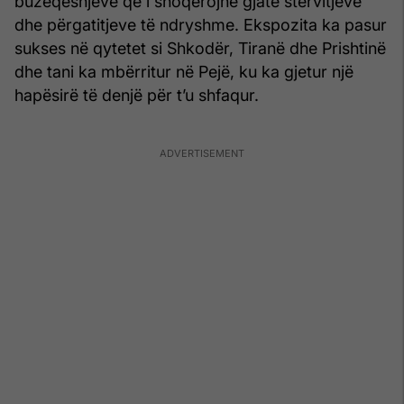
buzëqeshjeve që i shoqërojnë gjatë stërvitjeve
dhe përgatitjeve të ndryshme. Ekspozita ka pasur
sukses në qytetet si Shkodër, Tiranë dhe Prishtinë
dhe tani ka mbërritur në Pejë, ku ka gjetur një
hapësirë të denjë për t’u shfaqur.