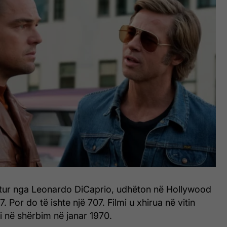
uajtur nga Leonardo DiCaprio, udhëton në Hollywood
 Por do të ishte një 707. Filmi u xhirua në vitin
i në shërbim në janar 1970.