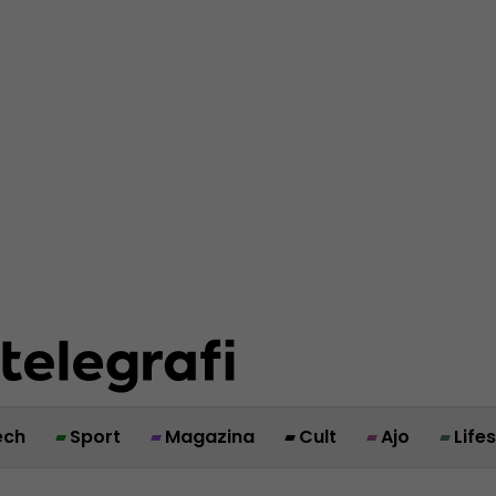
ech
Sport
Magazina
Cult
Ajo
Life