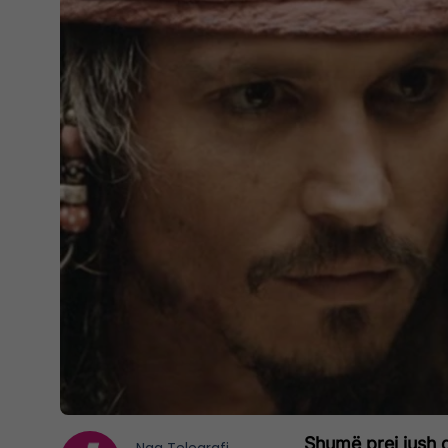
Shumë prej jush q