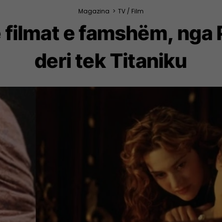
Magazina
>
TV / Film
filmat e famshëm, nga P
deri tek Titaniku