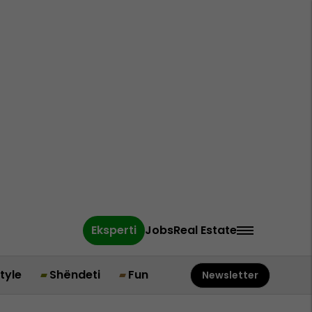
Eksperti
Jobs
Real Estate
style
Shëndeti
Fun
Newsletter