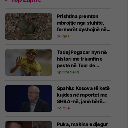
Prishtina premton
mbrojtje nga stuhitë,
fermerët dyshojnë në
mbrojtjen nga breshëri
Bujqësi
Tadej Pogacar hyn në
histori me triumfin e
pestë në Tour de
France
Sporte tjera
Spahiu: Kosova të ketë
kujdes në raportet me
SHBA-në, janë bërë
gabime që kanë
Politikë
lëkundur besimin
Puka, makina e djegur