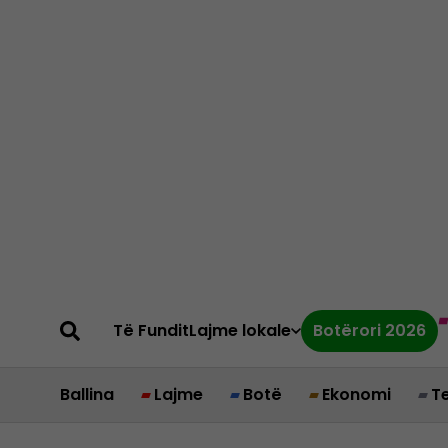
Të Fundit
Lajme lokale
Botërori 2026
Ballina
Lajme
Botë
Ekonomi
T