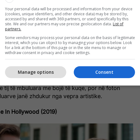
Your personal data will be processed and information from your device
(cookies, unique identifiers, and other device data) may be stored by,
accessed by and shared with 369 partners, or used specifically by this
site. We and our partners may use precise geolocation data.
List of
partners.
Some vendors may process your personal data on the basis of legitimate
interest, which you can object to by managing your options below. Look
for a link at the bottom of this page or in the site menu to manage or
withdraw consent in privacy and cookie settings.
it i drejtuar nga Tim Burton ka gabime të shumta,
adh ndodh kur Joker dhe ekuipazhi i tij i dëmtojnë
Manage options
Consent
uze. Një nga anëtarët e bandës së tij godet një
e tij të mbuluara me bojë të kuqe, por në foton
 duarve janë zhdukur nga vepra artistike.
e In Hollywood (2019)