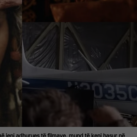
ë jeni adhurues të filmave, mund të keni hasur në