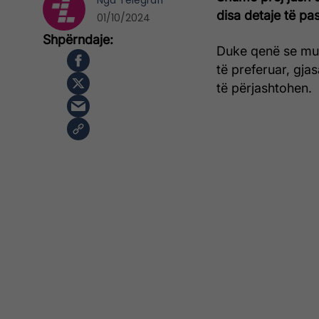
Nga
Telegrafi
disa detaje të p
01/10/2024
Duke qenë se mun
të preferuar, gja
të përjashtohen.