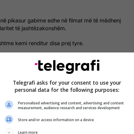
anë pikasur gabime edhe në filmat më të mëdhenj
laritet të jashtëzakonshëm.
htme kemi renditur disa prej tyre.
Telegrafi asks for your consent to use your
personal data for the following purposes:
Personalised advertising and content, advertising and content
measurement, audience research and services development
Store and/or access information on a device
Learn more