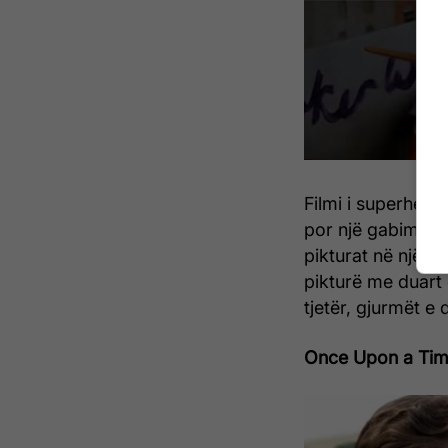
Filmi i superhero
por një gabim i m
pikturat në një m
pikturë me duart 
tjetër, gjurmët e
Once Upon a Tim