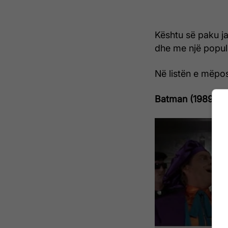
Kështu së paku j
dhe me një popul
Në listën e mëpos
Batman (1989)