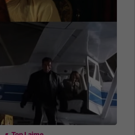
Top Lajme