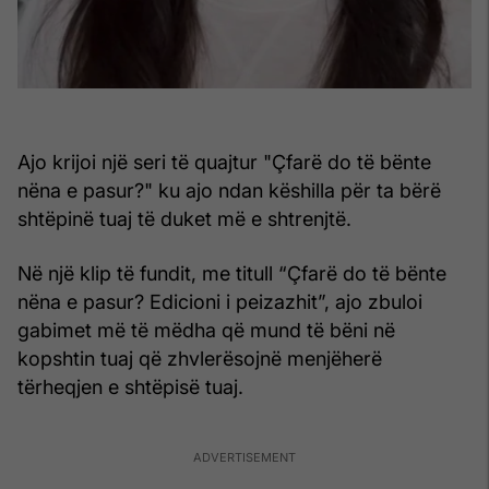
Ajo krijoi një seri të quajtur "Çfarë do të bënte
nëna e pasur?" ku ajo ndan këshilla për ta bërë
shtëpinë tuaj të duket më e shtrenjtë.
Në një klip të fundit, me titull “Çfarë do të bënte
nëna e pasur? Edicioni i peizazhit”, ajo zbuloi
gabimet më të mëdha që mund të bëni në
kopshtin tuaj që zhvlerësojnë menjëherë
tërheqjen e shtëpisë tuaj.