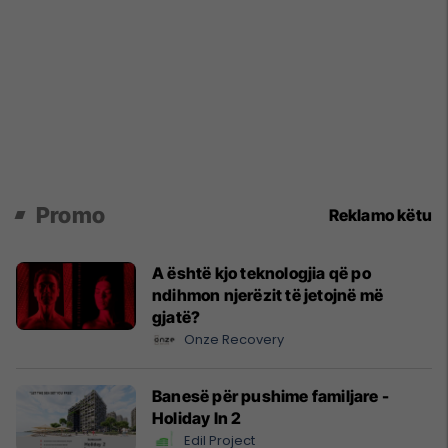
Promo
Reklamo këtu
A është kjo teknologjia që po
ndihmon njerëzit të jetojnë më
gjatë?
Onze Recovery
Banesë për pushime familjare -
Holiday In 2
Edil Project