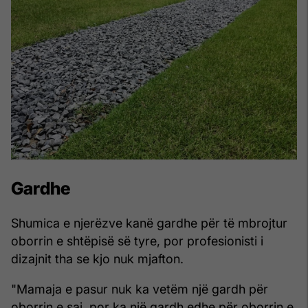
Gardhe
Shumica e njerëzve kanë gardhe për të mbrojtur
oborrin e shtëpisë së tyre, por profesionisti i
dizajnit tha se kjo nuk mjafton.
"Mamaja e pasur nuk ka vetëm një gardh për
oborrin e saj, por ka një gardh edhe për oborrin e