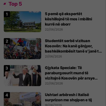
Top 5
5 pemë që ekspertët
këshillojnë të mos i mbillni
kurrë në oborr
22/06/2026
Studentët serbë vizituan
Kosovën: Na kanë gënjyer,
bashkëkombësit tanë s’janë të
shtypur
21/06/2026
​Gjykata Speciale: Të
paraburgosurit mund të
vizitojnë Kosovën për arsye
humanitare
22/06/2026
Ushtari arbëresh i Italisë
surprizon me shqipen e tij
18/06/2026