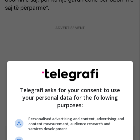
saj të përparmë”.
Telegrafi asks for your consent to use
your personal data for the following
purposes:
@designbroker
Personalised advertising and content, advertising and
content measurement, audience research and
#greenscreen @designbroker
services development
#newhomeowners #richmomenergy