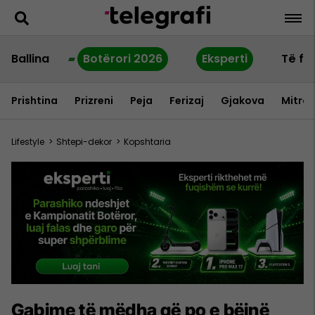
Ballina
Botërori 2026
Eksperti
Të fu
Prishtina
Prizreni
Peja
Ferizaj
Gjakova
Mitrov
Lifestyle
>
Shtepi-dekor
>
Kopshtaria
Gabime të mëdha që po e bëjnë