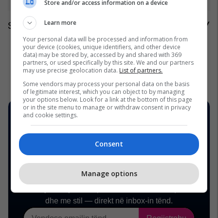
Store and/or access information on a device
#landscaping #homedecor
Learn more
Shikuesit ishin mirënjohës për këshillat.
/Telegrafi/
Your personal data will be processed and information from
your device (cookies, unique identifiers, and other device
data) may be stored by, accessed by and shared with 369
partners, or used specifically by this site. We and our partners
may use precise geolocation data.
List of partners.
Some vendors may process your personal data on the basis
of legitimate interest, which you can object to by managing
your options below. Look for a link at the bottom of this page
or in the site menu to manage or withdraw consent in privacy
and cookie settings.
Consent
Manage options