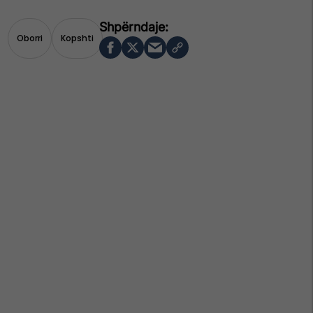
Oborri
Kopshti