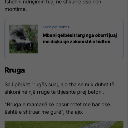
fshehni ndriçimin tuaj në shkurre ose nën
montime.
Mbani qelbësit larg nga oborri juaj
me diçka që zakonisht e hidhni
Rruga
Sa i përket rrugës suaj, ajo tha se nuk duhet të
shkoni në një rrugë të thjeshtë prej betoni.
"Rruga e mamasë së pasur rritet me bar ose
është e shtruar me gurë", tha ajo.