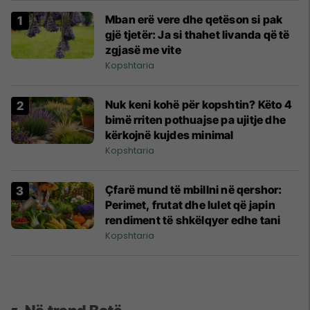
Mban erë vere dhe qetëson si pak
gjë tjetër: Ja si thahet livanda që të
zgjasë me vite
Kopshtaria
Nuk keni kohë për kopshtin? Këto 4
bimë rriten pothuajse pa ujitje dhe
kërkojnë kujdes minimal
Kopshtaria
Çfarë mund të mbillni në qershor:
Perimet, frutat dhe lulet që japin
rendiment të shkëlqyer edhe tani
Kopshtaria