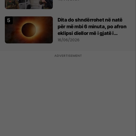
Dita do shndërrohet në natë
për më mbi 6 minuta, po afron
eklipsi diellor më i gjatë i
shekullit të 21-të
16/06/2026