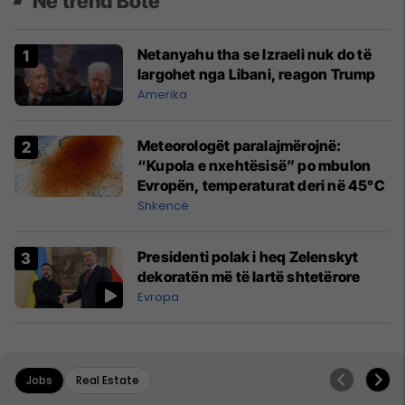
Në trend Botë
Netanyahu tha se Izraeli nuk do të
largohet nga Libani, reagon Trump
Amerika
Meteorologët paralajmërojnë:
“Kupola e nxehtësisë” po mbulon
Evropën, temperaturat deri në 45°C
Shkencë
Presidenti polak i heq Zelenskyt
dekoratën më të lartë shtetërore
Evropa
Jobs
Real Estate