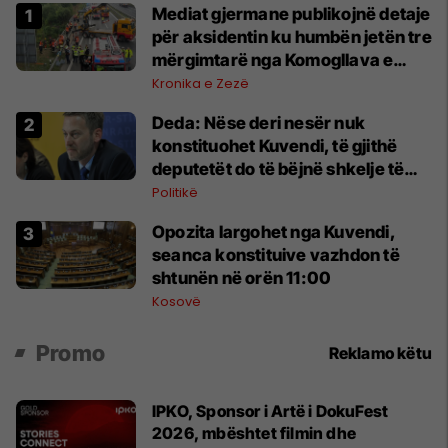
Mediat gjermane publikojnë detaje
për aksidentin ku humbën jetën tre
mërgimtarë nga Komogllava e
Ferizajt
Kronika e Zezë
Deda: Nëse deri nesër nuk
konstituohet Kuvendi, të gjithë
deputetët do të bëjnë shkelje të
rëndë kushtetuese
Politikë
Opozita largohet nga Kuvendi,
seanca konstituive vazhdon të
shtunën në orën 11:00
Kosovë
Promo
Reklamo këtu
IPKO, Sponsor i Artë i DokuFest
2026, mbështet filmin dhe