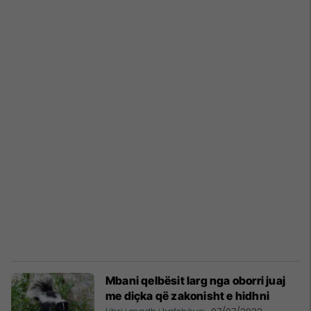
Mbani qelbësit larg nga oborri juaj
me diçka që zakonisht e hidhni