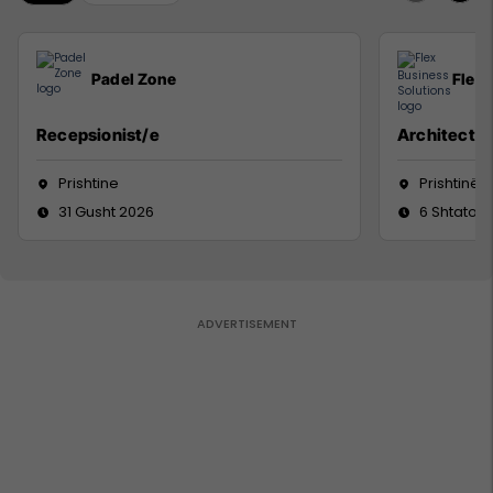
Padel Zone
Flex 
Recepsionist/e
Architect
Prishtine
Prishtinë
31 Gusht 2026
6 Shtator 