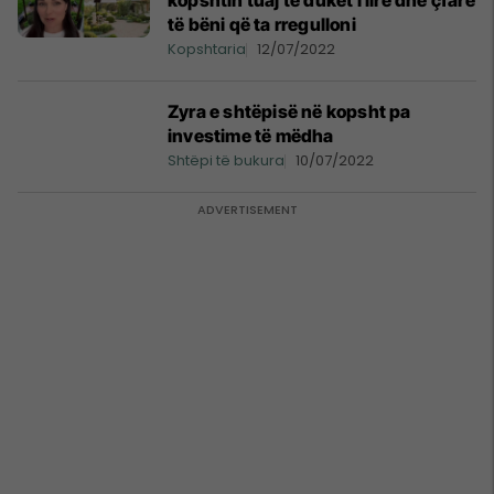
kopshtin tuaj të duket i lirë dhe çfarë
të bëni që ta rregulloni
Kopshtaria
12/07/2022
Zyra e shtëpisë në kopsht pa
investime të mëdha
Shtëpi të bukura
10/07/2022