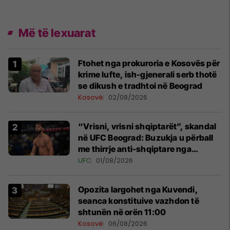
Më të lexuarat
Ftohet nga prokuroria e Kosovës për
krime lufte, ish-gjenerali serb thotë
se dikush e tradhtoi në Beograd
Kosovë
02/08/2026
“Vrisni, vrisni shqiptarët”, skandal
në UFC Beograd: Buzukja u përball
me thirrje anti-shqiptare nga
tribunat
UFC
01/08/2026
Opozita largohet nga Kuvendi,
seanca konstituive vazhdon të
shtunën në orën 11:00
Kosovë
06/08/2026