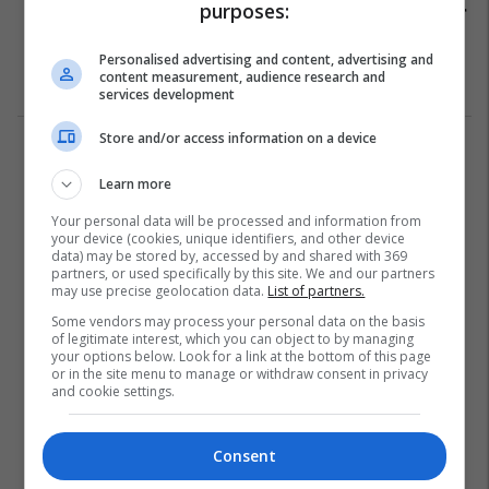
purposes:
Një person i pastrehë bëhet milioner
duke ndërtuar plazhe në oborret e
njerëzve
Personalised advertising and content, advertising and
content measurement, audience research and
Rregullimi i shtëpisë
10/07/2020
services development
Store and/or access information on a device
1
Learn more
Your personal data will be processed and information from
your device (cookies, unique identifiers, and other device
data) may be stored by, accessed by and shared with 369
partners, or used specifically by this site. We and our partners
may use precise geolocation data.
List of partners.
Some vendors may process your personal data on the basis
of legitimate interest, which you can object to by managing
your options below. Look for a link at the bottom of this page
or in the site menu to manage or withdraw consent in privacy
and cookie settings.
Consent