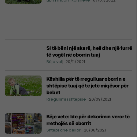
Libri i madh i kafshëve
07/07/2022
Si të bëni një skarë, hell dhe një furrë
të vogël në oborrin tuaj
Bëje vet
20/11/2021
Këshilla për të rregulluar oborrin e
shtëpisë tuaj që të jetë miqësor për
bebet
Rregullimi i shtëpisë
20/09/2021
Bëje vetë: Ide për dekorimin veror të
rrethojës së oborrit
Shtëpi dhe dekor
26/06/2021