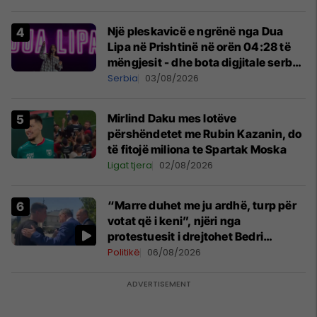
Një pleskavicë e ngrënë nga Dua
Lipa në Prishtinë në orën 04:28 të
mëngjesit - dhe bota digjitale serbe
shpall gjendjen e luftës
Serbia
03/08/2026
Mirlind Daku mes lotëve
përshëndetet me Rubin Kazanin, do
të fitojë miliona te Spartak Moska
Ligat tjera
02/08/2026
“Marre duhet me ju ardhë, turp për
votat që i keni”, njëri nga
protestuesit i drejtohet Bedri
Hamzës
Politikë
06/08/2026