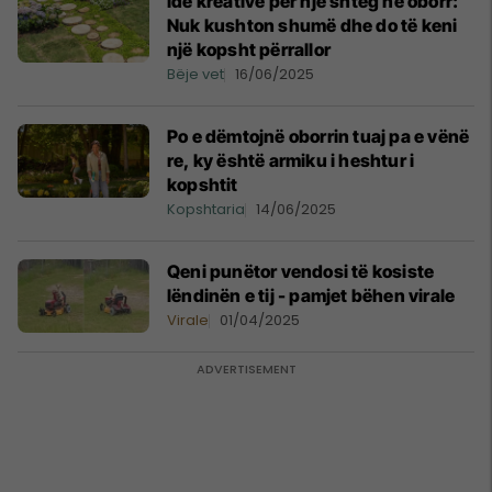
Ide kreative për një shteg në oborr:
Nuk kushton shumë dhe do të keni
një kopsht përrallor
Bëje vet
16/06/2025
Po e dëmtojnë oborrin tuaj pa e vënë
re, ky është armiku i heshtur i
kopshtit
Kopshtaria
14/06/2025
Qeni punëtor vendosi të kosiste
lëndinën e tij - pamjet bëhen virale
Virale
01/04/2025