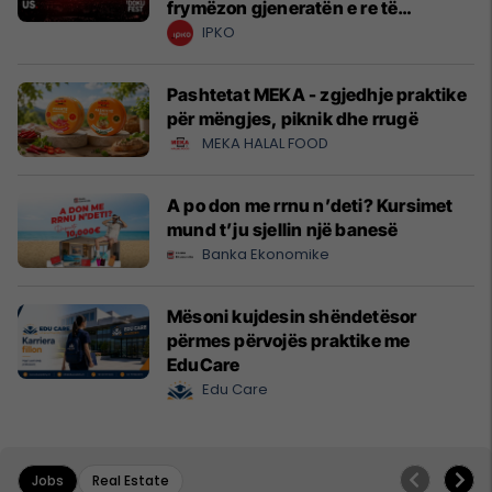
frymëzon gjeneratën e re të
krijuesve
IPKO
Pashtetat MEKA - zgjedhje praktike
për mëngjes, piknik dhe rrugë
MEKA HALAL FOOD
A po don me rrnu n’deti? Kursimet
mund t’ju sjellin një banesë
Banka Ekonomike
Mësoni kujdesin shëndetësor
përmes përvojës praktike me
EduCare
Edu Care
Jobs
Real Estate