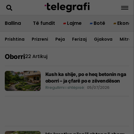
Ballina
Të fundit
Lajme
Botë
Ekono
Prishtina
Prizreni
Peja
Ferizaj
Gjakova
Mitrov
Oborri
22 Artikuj
Kush ka shije, po e heq betonin nga
oborri – ja çfarë po e zëvendëson
Rregullimi i shtëpisë
05/07/2026